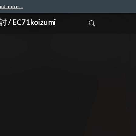
and more …
C71koizumi