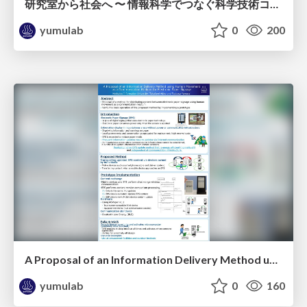
研究室から社会へ 〜 情報科学でつなぐ科学技術コミュニケーション実践 / #CoSTEP20th
yumulab
0
200
A Proposal of an Information Delivery Method using Human Movement as a Communication Medium for Electronic Paper Signage / ICEC2025
yumulab
0
160