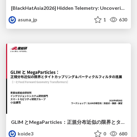
[BlackHatAsia2026] Hidden Telemetry: Uncovering TraceLogging ETW Providers You're Not Using (Yet)
asuna_jp
1
630
GLIM とMegaParticles：正規分布近似の限界とタイトカップリング＆パーティクルフィルタの進展 / GLIM and MegaParticles : Progress of the distribution representation in SLAM
koide3
0
680