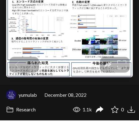
yumulab
December 08, 2022
Research
1.1k
0