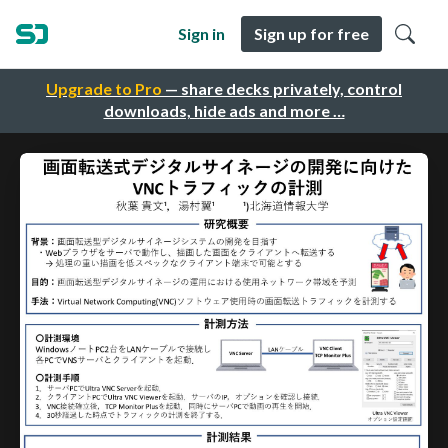
Sign in
Sign up for free
Upgrade to Pro
— share decks privately, control
downloads, hide ads and more …