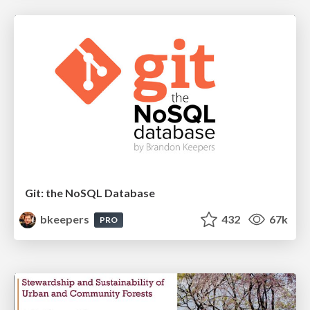
Git: the NoSQL Database
bkeepers
432
67k
PRO