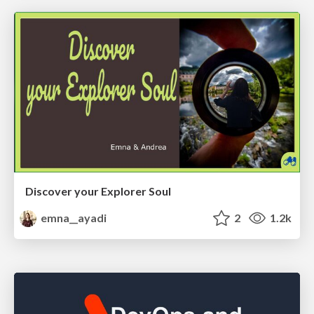
Discover your Explorer Soul
emna__ayadi
2
1.2k