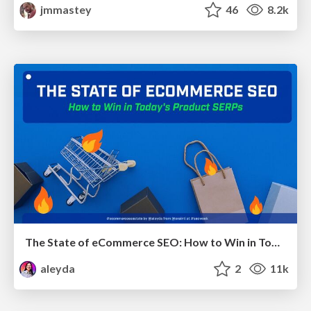
jmmastey
46
8.2k
The State of eCommerce SEO: How to Win in Today's Products SERPs - #SEOweek
aleyda
2
11k