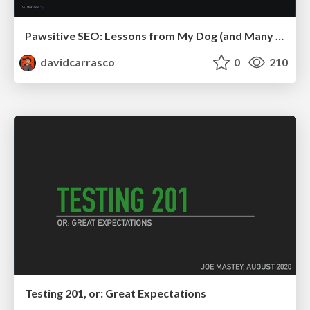
Pawsitive SEO: Lessons from My Dog (and Many Mistakes) on Thriving as a Consultant in the Age of AI
davidcarrasco
0
210
Testing 201, or: Great Expectations