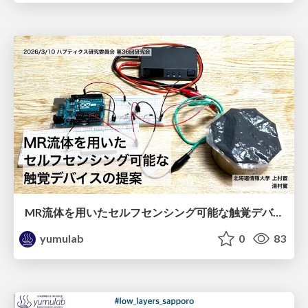
MR流体を用いたセルフセンシング可能な触覚デバイスの提案 / haptics36-kamimura
yumulab
0
83