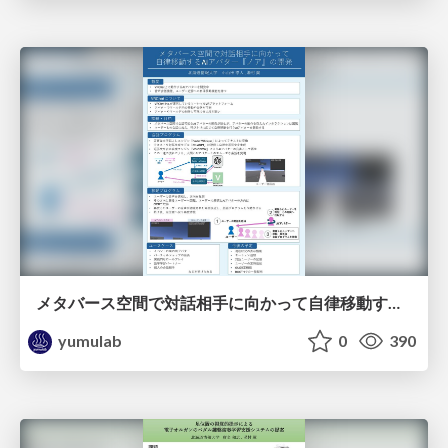
メタバース空間で対話相⼿に向かって⾃律移動するAIアバター『ノア』の開発 / EC2025-Oyamada
yumulab
0
390