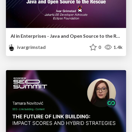
AI in Enterprises - Java and Open Source to the Rescue
ivargrimstad
0
1.4k