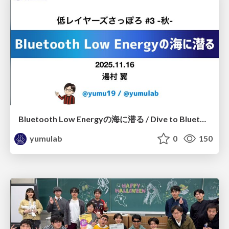
Bluetooth Low Energyの海に潜る / Dive to Bluetooth Low Energy
yumulab
0
150