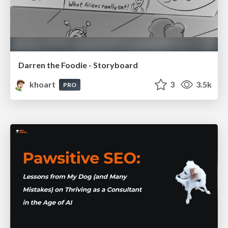
Darren the Foodie - Storyboard
khoart
3
3.5k
PRO