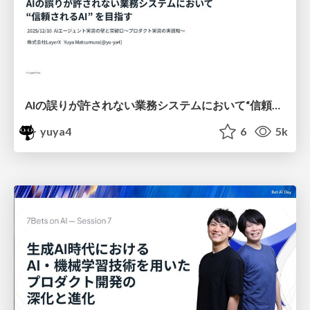
AIの誤りが許されない業務システムにおいて“信頼されるAI” を目指す / building-trusted-ai-systems
yuya4
6
5k