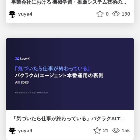
事業会社における 機械学習・推薦システム技術の活用事例と必要な能力 / ml-recsys-in-layerx-wantedly-2026
yuya4
0
190
「気づいたら仕事が終わっている」バクラクAIエージェント本番運用の裏側 / layerx-bakuraku-aie2026
yuya4
21
15k