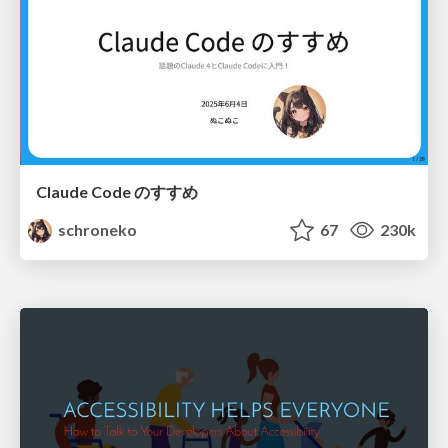
Claude Code のすすめ
schroneko
67
230k