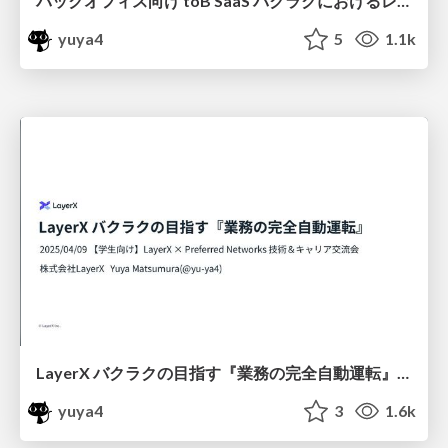
バックオフィス向け toB SaaS バクラクにおけるレコメンド技術活用 / recommender-systems-in-layerx-bakuraku
yuya4
5
1.1k
LayerX バクラクの目指す『業務の完全自動運転』/ layerx-bakuraku-fully-auto-driving-202504
yuya4
3
1.6k