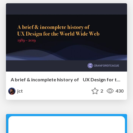
A brief & incomplete history of UX Design for the World Wide Web: 1989–2019
jct
2
430