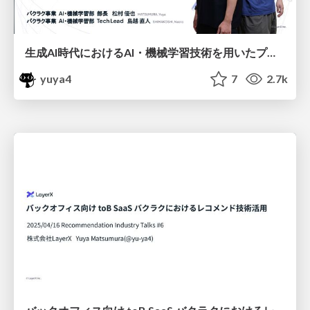
生成AI時代におけるAI・機械学習技術を用いたプロダクト開発の深化と進化 /evolving-ai-ml-products-in-genai-era
yuya4
7
2.7k