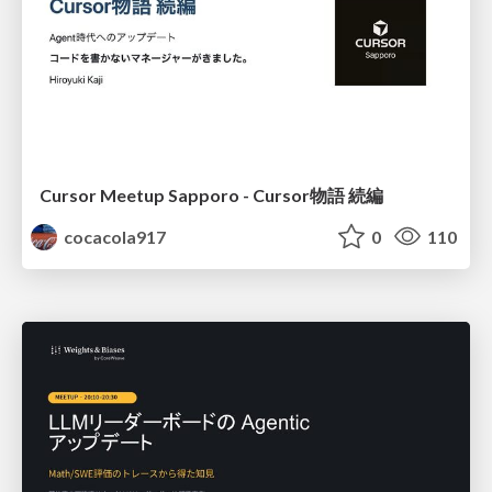
Cursor Meetup Sapporo - Cursor物語 続編
cocacola917
0
110