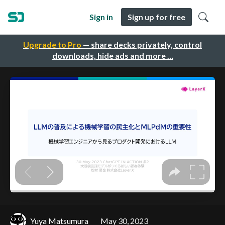
Sign in
Sign up for free
Upgrade to Pro
— share decks privately, control
downloads, hide ads and more …
Yuya Matsumura
May 30, 2023