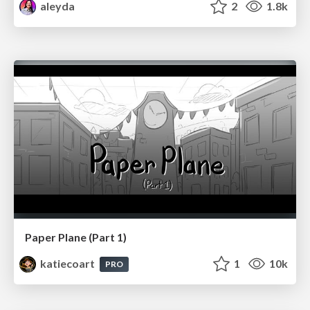
aleyda
2
1.8k
Paper Plane (Part 1)
katiecoart
1
10k
PRO