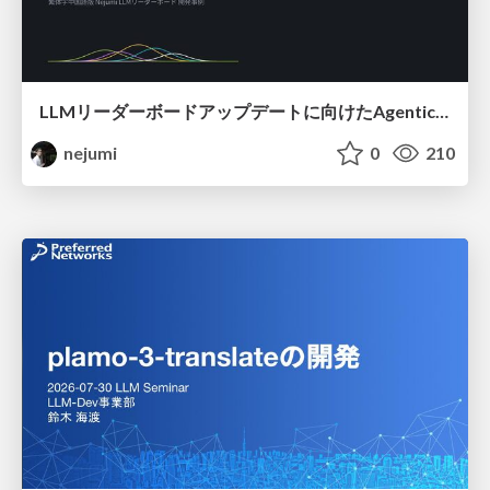
LLMリーダーボードアップデートに向けたAgentic Math_SWEのトレースについて
nejumi
0
210