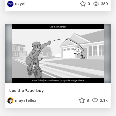
uxyall
0
360
Leo the Paperboy
mayatellez
8
2.1k