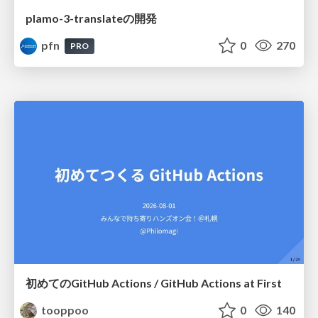
plamo-3-translateの開発
pfn
0
270
PRO
初めてのGitHub Actions / GitHub Actions at First
tooppoo
0
140