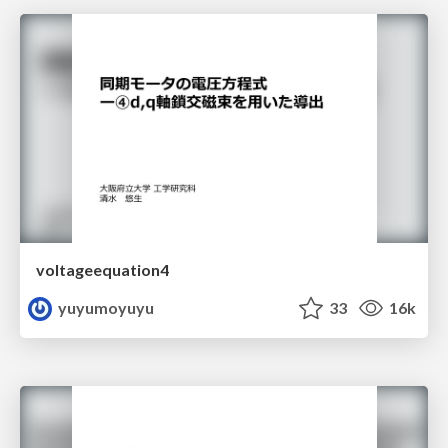
voltageequation4
yuyumoyuyu
33
16k