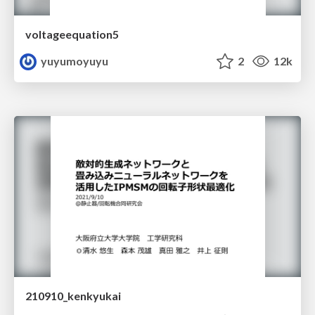
voltageequation5
yuyumoyuyu
2
12k
210910_kenkyukai