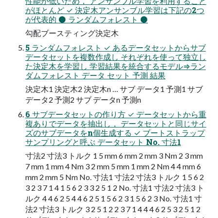
性能が低いため， アンサンブル学習を利用すること
がほとんど ✓ 決定木アンサンブル学習は下記の2つ
が代表的 ⚫ ランダムフォレスト ⚫
勾配ブースティング決定木
5 ランダムフォレスト ✓ あるデータセットからサブ
データセットを複数作成し それぞれを使って独立し
た決定木を学習し 学習結果を統合するモデル⇒ラン
ダムフォレスト データ セット 予測 結果
決定木1 決定木2 決定木n … サブ データ1 予測1 サブ
データ2 予測2 サブ データn 予測n
6 サブデータセットの作り方 ✓ データセットから重
複ありでデータを抽出し， データセットと同じサイ
ズのサブデータをn個生成する ✓ ブートストラップ
サンプリングと呼ぶ データセット No. 寸法1
寸法2 寸法3 トルク 1 5 mm 6 mm 2 mm 3 Nm 2 3 mm
7 mm 1 mm 4 Nm 3 2 mm 5 mm 1 mm 2 Nm 4 4 mm 6
mm 2 mm 5 Nm No. 寸法1 寸法2 寸法3 トルク 1 5 6 2
3 2 3 7 1 4 1 5 6 2 3 3 2 5 1 2 No. 寸法1 寸法2 寸法3 ト
ルク 4 4 6 2 5 4 4 6 2 5 1 5 6 2 3 1 5 6 2 3 No. 寸法1 寸
法2 寸法3 トルク 3 2 5 1 2 2 3 7 1 4 4 4 6 2 5 3 2 5 1 2