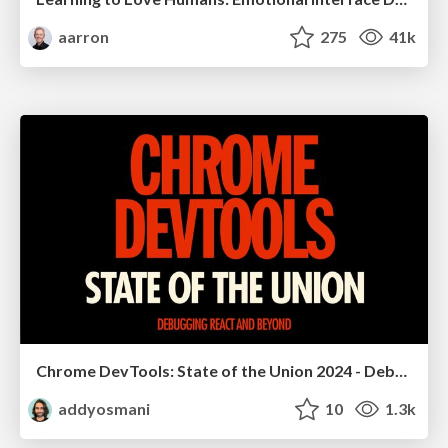
aarron
275
41k
Chrome DevTools: State of the Union 2024 - Debugging React & Beyond
addyosmani
10
1.3k