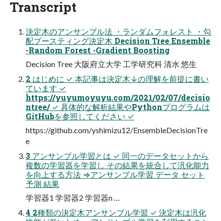
Transcript
決定木のアンサンブル法 ・ランダムフォレスト ・勾
配ブースティング決定木 Decision Tree Ensemble
-Random Forest -Gradient Boosting
Decision Tree 大阪府立大学 工学研究科 清水 悠生
2 はじめに ✓ 本記事は決定木↓の理解を前提に書い
ています ✓
https://yuyumoyuyu.com/2021/02/07/decisio
ntree/ ✓ 具体的な解析結果やPythonプログラムは
GitHubを参照してください ✓
https://github.com/yshimizu12/EnsembleDecisionTre
e
3 アンサンブル学習とは ✓ 同一のデータセットから
複数の学習器を学習し その結果を統合して汎化能力
を向上する方法 ⇒アンサンブル学習 データ セット
予測 結果
学習器1 学習器2 学習器n …
4 2種類の決定木アンサンブル学習 ✓ 決定木は汎化