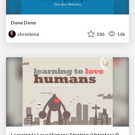
Done Done
chrislema
186
16k
Learning to Love Humans: Emotional Interface Design