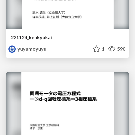
221124_kenkyukai
yuyumoyuyu
1
590