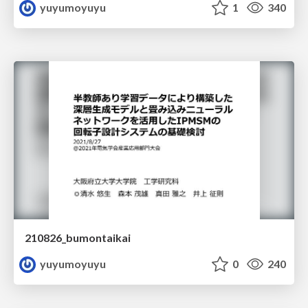
yuyumoyuyu
1
340
210826_bumontaikai
yuyumoyuyu
0
240