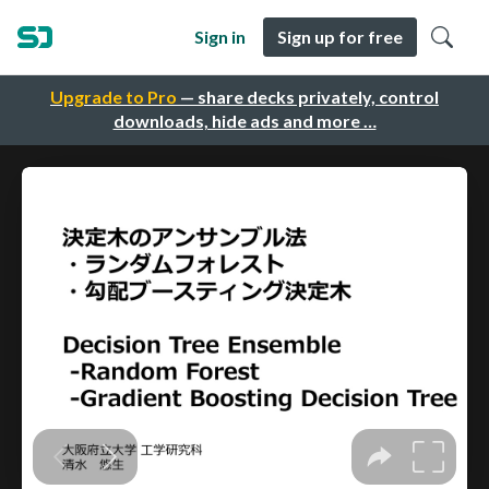
Sign in
Sign up for free
Upgrade to Pro
— share decks privately, control
downloads, hide ads and more …