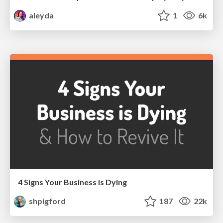
aleyda
1
6k
4 Signs Your Business is Dying
shpigford
187
22k