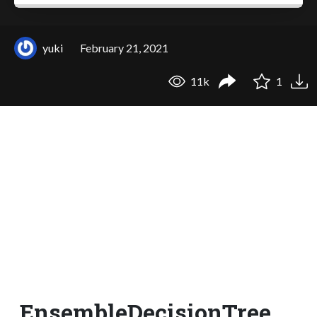
yuki
February 21, 2021
11k
1
EnsembleDecisionTree