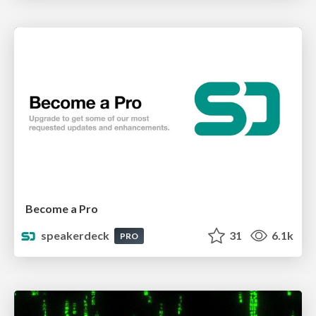
Become a Pro
speakerdeck
31
6.1k
PRO