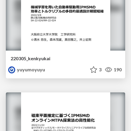
220305_kenkyukai
yuyumoyuyu
3
190