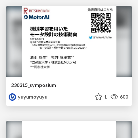
230315_symposium
yuyumoyuyu
1
600