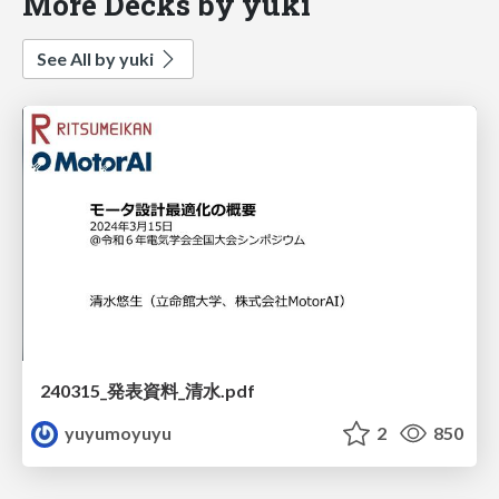
More Decks by yuki
See All by yuki
240315_発表資料_清水.pdf
yuyumoyuyu
2
850