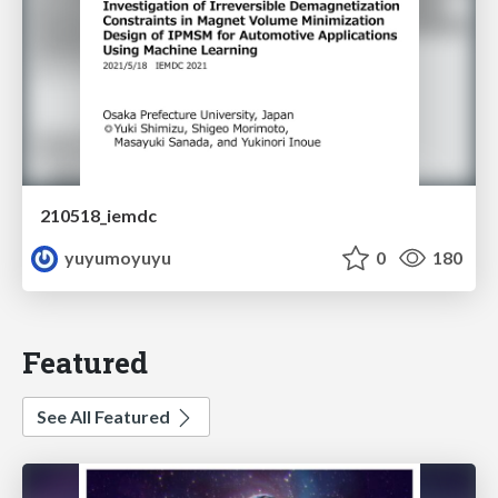
210518_iemdc
yuyumoyuyu
0
180
Featured
See All Featured