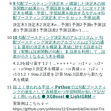
9 勾配ブースティング決定木 ✓ 構築した決定木の損
失関数の結果から 予測誤差を減らすように次々と決
定木を構築・学習し 学習結果を統合するモデル⇒勾
配ブースティング決定木 データ セット 予測 結果
決定木1 決定木2 決定木n … 予測1 予測2 予測n 予測 誤
差1 予測 誤差1 予測 誤差2 予測 誤差n-1 … …
10 勾配ブースティング決定木のアルゴリズム ✓ 勾
配ブースティング決定木のアルゴリズムは下記の通
り 1. 最初の決定木を構築 2. 真値に対する誤差を計
算（実際は誤差関数の勾配） 3. 誤差を利用して，誤
差が小さくなるよう木を構築
4. 2,3を繰り返す 1 2 ｔ … + + + + = ො 𝑦1 = ො 𝑦2 =
ො 𝑦𝑡 Step.1 決定木を構築 ො 𝑦𝑡 真値 𝑦 ො 𝑦2 ො
𝑦1 0 1 2 ｔ Step.2 誤差を 計算 Step.3 誤差から新たな
木を構築
11 よく使われる手法 ✓ Pythonでは勾配ブースティ
ングの派生として 高精度かつ学習時間が短い下記が
よく用いられる ⚫ XGBoost ⚫ LightGBM ✓
実装例はこちら↓ ✓
https://github.com/yshimizu12/EnsembleDecisionTre