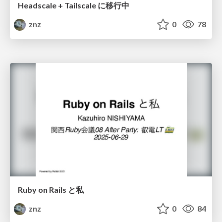
Headscale + Tailscale に移行中
znz
0
78
Ruby on Rails と私
znz
0
84