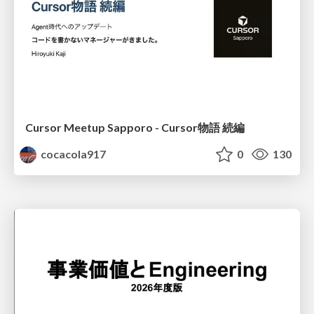
Cursor Meetup Sapporo - Cursor物語 続編
cocacola917
0
130