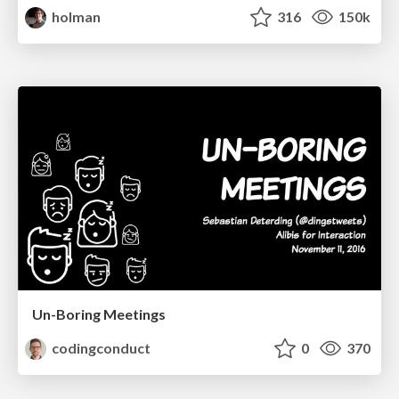
holman
316
150k
Un-Boring Meetings
codingconduct
0
370