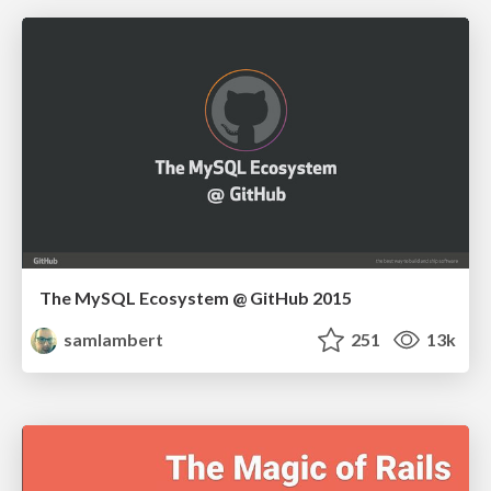
The MySQL Ecosystem @ GitHub 2015
samlambert
251
13k