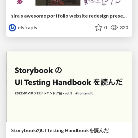
sira's awesome portfolio website redesign presentation
elsirapls
0
320
StorybookのUI Testing Handbookを読んだ