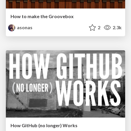
How to make the Groovebox
asonas
2
2.3k
How GitHub (no longer) Works