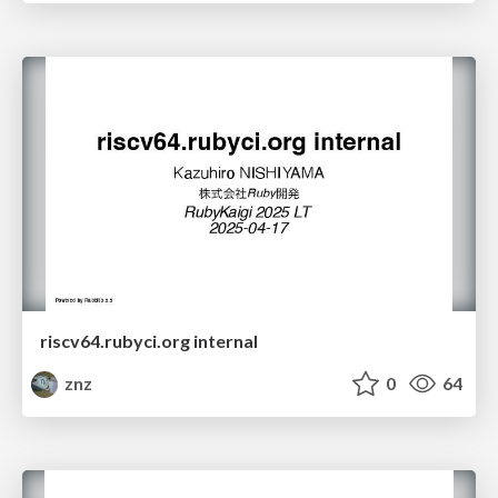
riscv64.rubyci.org internal
znz
0
64