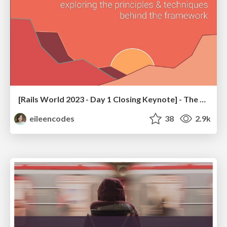
[Rails World 2023 - Day 1 Closing Keynote] - The Magic of Rails
eileencodes
38
2.9k