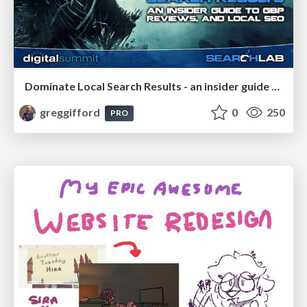
Dominate Local Search Results - an insider guide to GBP, reviews, and Local SEO
greggifford
0
250
PRO