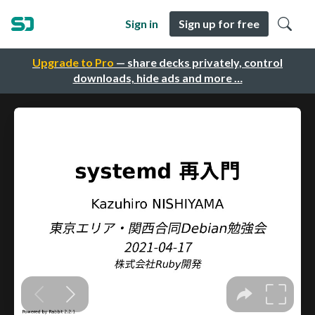
Sign in
Sign up for free
Upgrade to Pro
— share decks privately, control
downloads, hide ads and more …