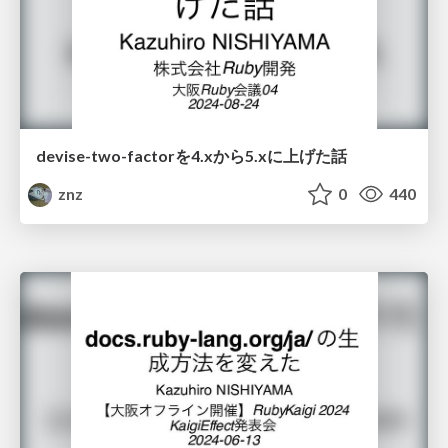
devise-two-factorを4.xから5.xに上げた話
znz
0
440