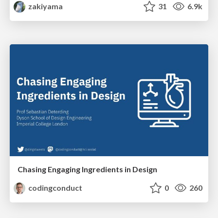
zakiyama
31
6.9k
Chasing Engaging Ingredients in Design
codingconduct
0
260