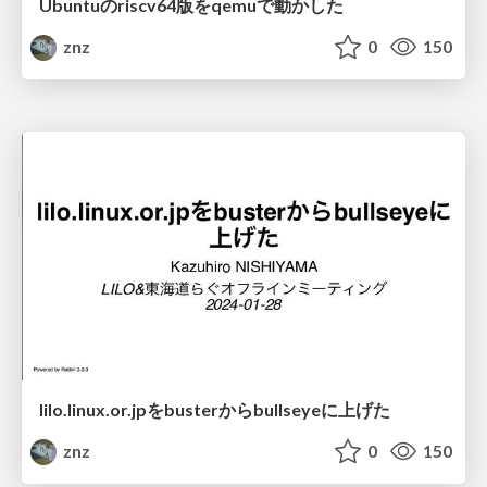
Ubuntuのriscv64版をqemuで動かした
znz
0
150
lilo.linux.or.jpをbusterからbullseyeに上げた
znz
0
150