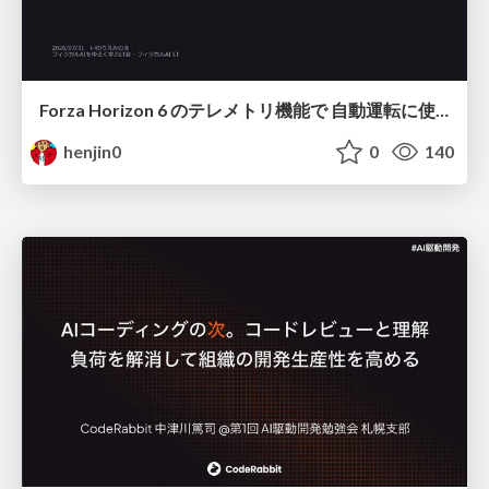
Forza Horizon 6 のテレメトリ機能で 自動運転に使えそうな学習データを集める話
henjin0
0
140