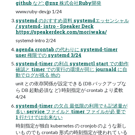
github など: @znz 株式会社Ruby開発
www.ruby-dev.jp 1/24
systemd のおすすめ資料 systemdエッセンシャル
/ systemd- intro - Speaker Deck
https://speakerdeck.com/moriwaka/
systemd-intro 2/24
agenda crontab の代わりに systemd-timer
user 権限での systemd 3/24
systemd-timer の利点 systemctl start での動作
確認と timer での実行の環境が同じ journald に自
動でログが残る 他の
unit との依存関係が設定できる (DB バックアップな
ら DB 起動必須な ど) 時刻指定が crontab より柔軟
4/24
systemd-timer の欠点 最低限の利用でも記述量が
多い service ファイルと timer ファイルが必 要で
1 行だけでは出来ない
時刻指定が独自 kubernetes の cronjob のような新し
いも のでも crontab 形式の時刻指定が使われて いる