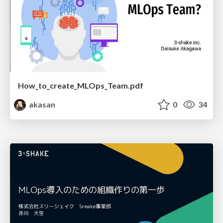
How_to_create_MLOps_Team.pdf
akasan
0
34