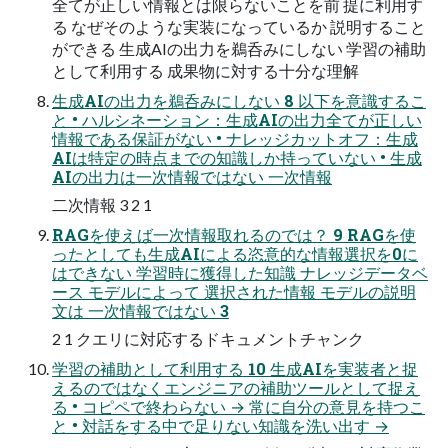
全てが正しい情報とは限らないことを前 提に利用す
る なぜそのような実装になっているか 説明すること
ができる 生成AIの出力を鵜呑みにしない 学習の補助
として利用する 成果物に対する十分な理解
生成AIの出力を鵜呑みにしない 8 以下を意識するこ
と • ハルシネーション：生成AIの出力全てが正しい
情報である保証がない • ナレッジカットオフ：生成
AIは特定の時点までの知識しか持っていない • 生成
AIの出力は一次情報ではない 一次情報
二次情報 3 2 1
RAGを使えば一次情報取れるのでは？ 9 RAGを使
ったとしても生成AIによる恣意的な情報選択を0に
はできない 学習時に獲得した知識 ナレッジデータベ
ース モデルによって 選択された情報 モデルの説明
文は 一次情報ではない 3
2 1 クエリに対応するドキュメントチャンク
学習の補助として利用する 10 生成AIを実装者と捉
えるのではなくエンジニアの補助ツールとして捉え
る • コピペで終わらない → 常に自分の意見を持つこ
と • 対話をする中で足りない知識を洗い出す →