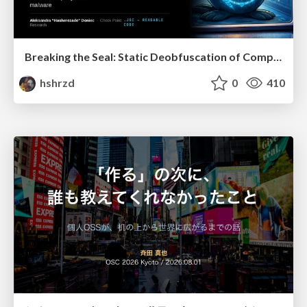
Breaking the Seal: Static Deobfuscation of Compiled V8 JavaScript Bytecode Malware
hshrzd
0
410