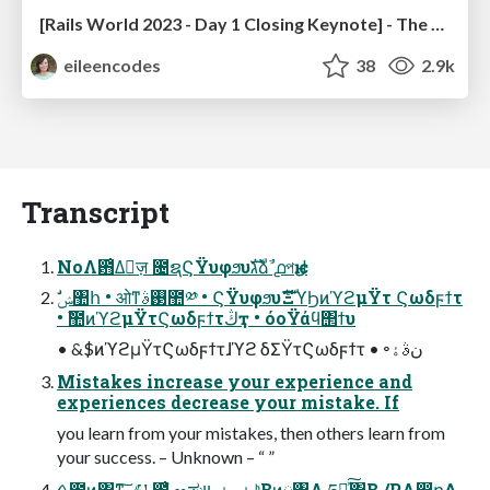
[Rails World 2023 - Day 1 Closing Keynote] - The Magic of Rails
eileencodes
38
2.9k
Transcript
NoΛ఻͑Δٕज़ ೔ຊϚΫυφϧυגࣜձࣾ ൧পѥل
• ࣾ಺ͷϓϩμΫτϚωδϝϯτڭҭ • όοΫάϥ΢ϯυ
• &$ͷϓϩμΫτϚωδϝϯτɺϓϩ δΣΫτϚωδϝϯτ • ৽نࣄۀ
Mistakes increase your experience and
experiences decrease your mistake. If
you learn from your mistakes, then others learn from
your success. – Unknown – “ ”
ࠓ೔ͷ͓͸ͳ͠ ৴པ ఻͑ํ ೲಘײ ＋ ＋ ͪ͜Βͷཱ৔Λ ཧղͯ͠΋Β͏ /PΛ෼ղ͢Δ