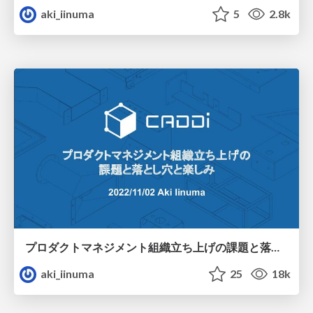
aki_iinuma
5
2.8k
プロダクトマネジメント組織立ち上げの課題と落とし穴と楽しみ #pmconf2022
aki_iinuma
25
18k