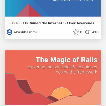
Have SEOs Ruined the Internet? - User Awareness of SEO in 2025
akashhashmi
0
410