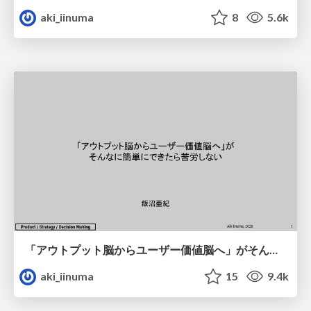
aki_iinuma
8
5.6k
「アウトプット脳からユーザー価値脳へ」がそんなに簡単にできたら苦労しない #RSGT2026
aki_iinuma
15
9.4k