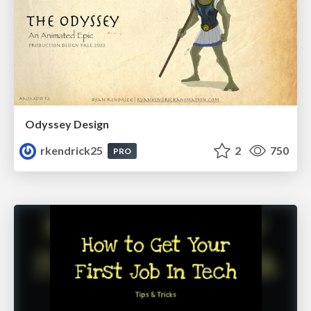
Odyssey Design
rkendrick25
2
750
PRO