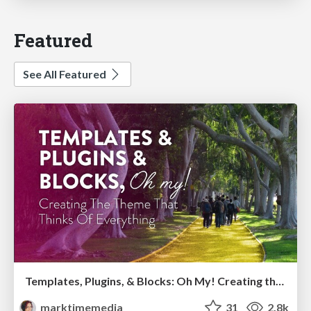
Featured
See All Featured
Templates, Plugins, & Blocks: Oh My! Creating the theme that thinks of everything
marktimemedia
31
2.8k