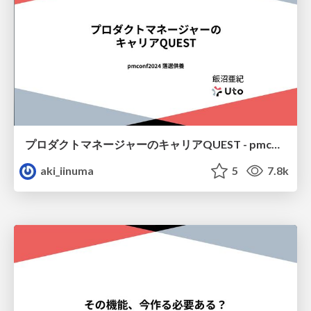
プロダクトマネージャーのキャリアQUEST - pmconf2024 落選セッションお披露目会 #落選お披露目
aki_iinuma
5
7.8k