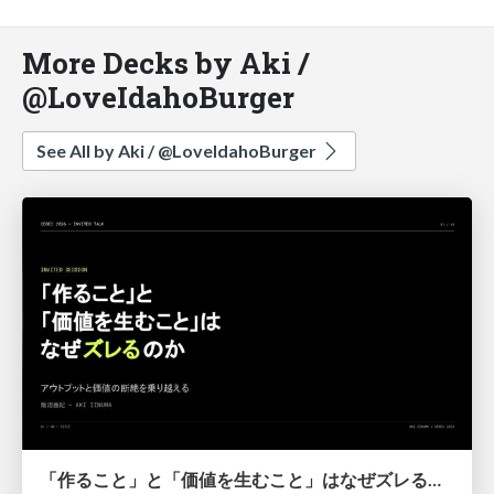
More Decks by Aki /
@LoveIdahoBurger
See All by Aki / @LoveIdahoBurger
「作ること」と「価値を生むこと」はなぜズレるのか：アウトプットと価値の断絶を乗り越える / Why "Building" and "Delivering Value" Diverge