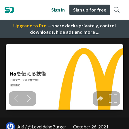
Sign in
Sign up for free
Upgrade to Pro
— share decks privately, control
downloads, hide ads and more …
Aki / @LoveIdahoBurger
October 26, 2021