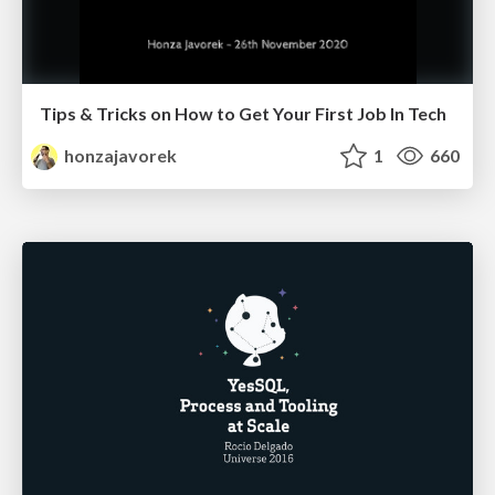
Tips & Tricks on How to Get Your First Job In Tech
honzajavorek
1
660