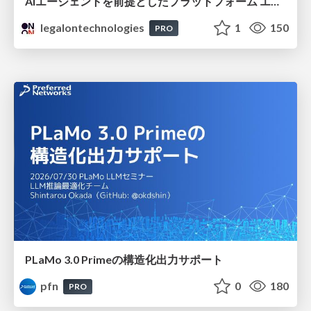
AIエージェントを前提としたプラットフォーム エンジニアリング：GKEで作るAgent-Ready Golden Path
legalontechnologies
1
150
PRO
PLaMo 3.0 Primeの構造化出力サポート
pfn
0
180
PRO