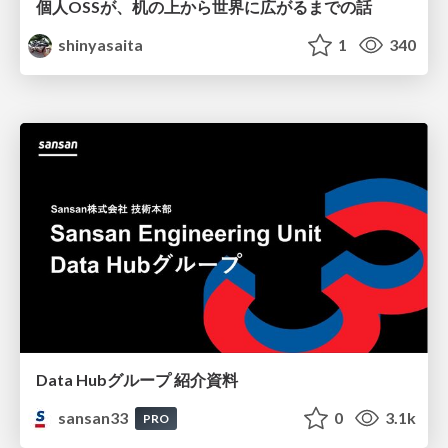
個人OSSが、机の上から世界に広がるまでの話
shinyasaita
1
340
Data Hubグループ 紹介資料
sansan33
0
3.1k
PRO