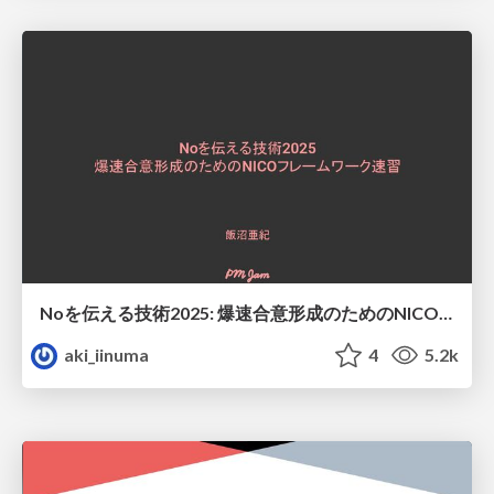
Noを伝える技術2025: 爆速合意形成のためのNICOフレームワーク速習 #pmconf2025
aki_iinuma
4
5.2k