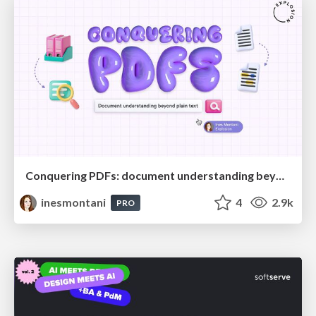
Conquering PDFs: document understanding beyond plain text
inesmontani
4
2.9k
PRO