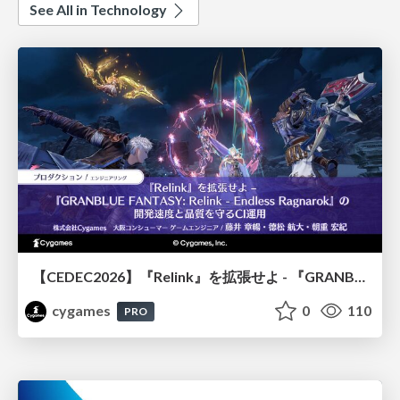
See All in Technology
【CEDEC2026】『Relink』を拡張せよ - 『GRANBLUE FANTASY: Relink - Endless Ragnarok』の開発速度と品質を守るCI運用
cygames
0
110
PRO