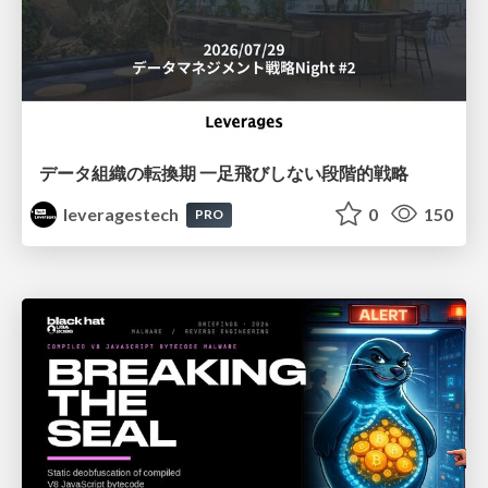
データ組織の転換期 一足飛びしない段階的戦略
leveragestech
0
150
PRO