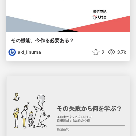
その機能、今作る必要ある？
aki_iinuma
9
3.7k