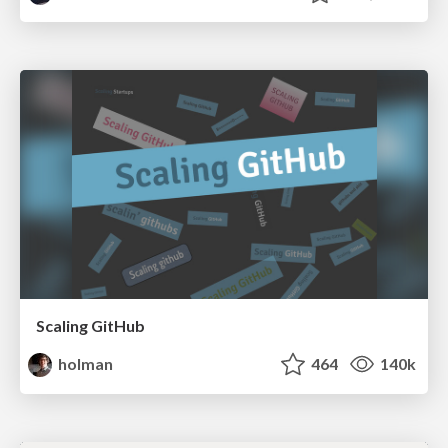
Scaling GitHub
holman
464
140k