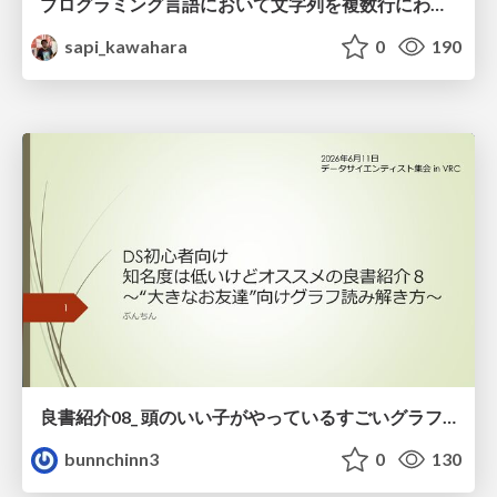
プログラミング言語において文字列を複数行にわたって だらだらと記載するアレ
sapi_kawahara
0
190
良書紹介08_ 頭のいい子がやっているすごいグラフの読み方
bunnchinn3
0
130