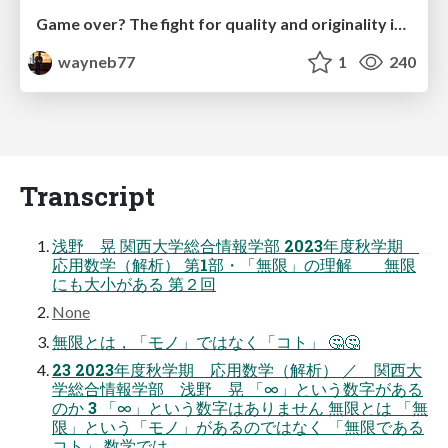
Game over? The fight for quality and originality in the time of robots
wayneb77
1
240
Transcript
浅野 晃 関西大学総合情報学部 2023年度秋学期
応用数学（解析） 第1部・「無限」の理解 無限
にも大小がある 第２回
None
無限とは，「モノ」ではなく「コト」 🤔🤔
23 2023年度秋学期 応用数学（解析） ／ 関西大
学総合情報学部 浅野 晃 「∞」という数字がある
のか 3 「∞」という数字はありません 無限とは 「無
限」という「モノ」があるのではなく 「無限である
コト」 数学では，