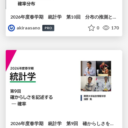
2026年度春学期 統計学 第10回 分布の推測とは － 標本調査，度数分布と確率分布 (2026. 6. 4)
akiraasano
0
170
PRO
2026年度春学期 統計学 第9回 確からしさを記述する ー 確率 (2026. 5. 28)