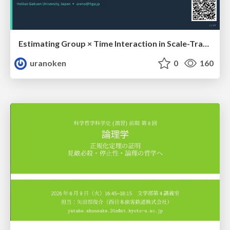
Estimating Group × Time Interaction in Scale-Transformed CEFR-J Self-Assessment Scores: A Case in Study-Abroad Research
uranoken
0
160