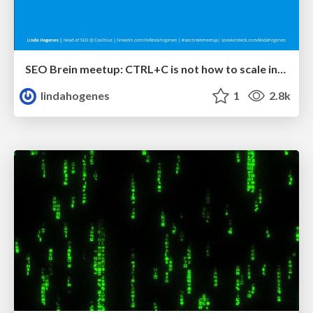
SEO Brein meetup: CTRL+C is not how to scale international SEO
lindahogenes
1
2.8k