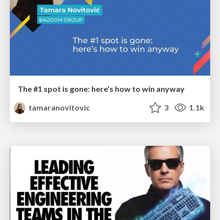
The #1 spot is gone: here's how to win anyway
tamaranovitovic
3
1.1k