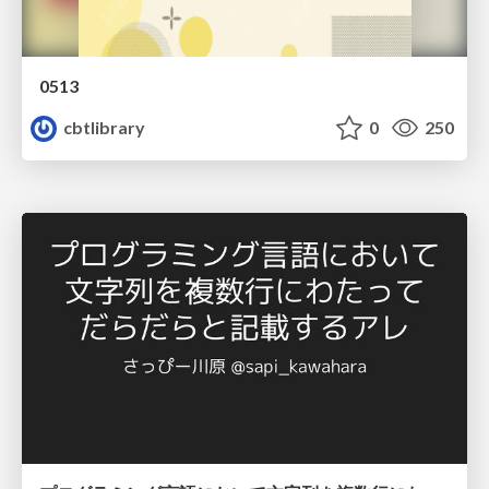
0513
cbtlibrary
0
250