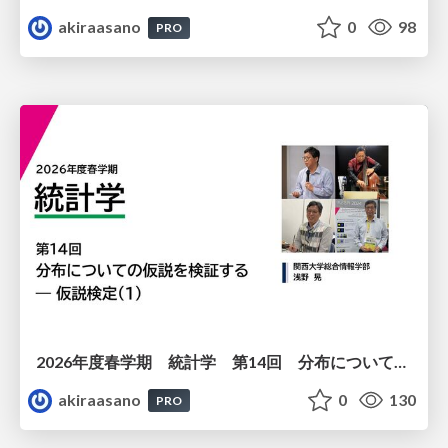
akiraasano
0
98
PRO
2026年度春学期 統計学 第14回 分布についての仮説を検証する ― 仮説検定（１） (2026. 7. 2)
akiraasano
0
130
PRO