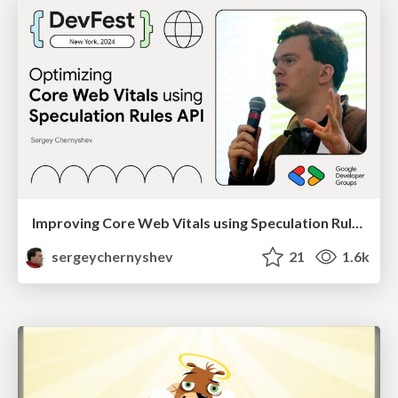
Improving Core Web Vitals using Speculation Rules API
sergeychernyshev
21
1.6k