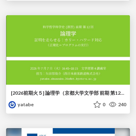
[2026前期火５] 論理学（京都大学文学部 前期 第12回）「証明を走らせる：カリー・ハワード対応」
yatabe
0
240