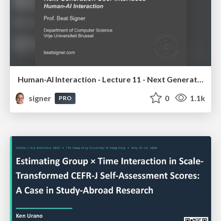
Human-AI Interaction - Lecture 11 - Next Generation User Interfaces (4018166FNR)
signer
0
1.1k
PRO