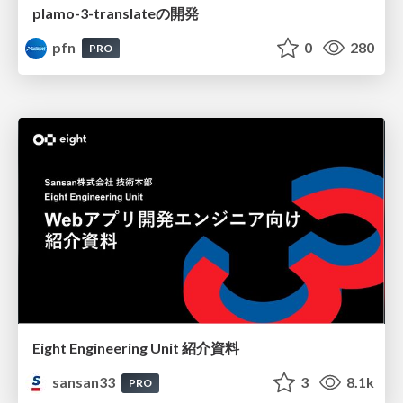
plamo-3-translateの開発
pfn
0
280
PRO
Eight Engineering Unit 紹介資料
sansan33
3
8.1k
PRO