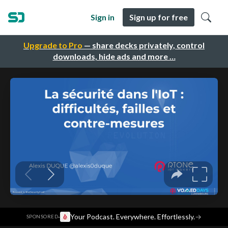
Sign in
Sign up for free
Upgrade to Pro
— share decks privately, control
downloads, hide ads and more …
·
Your Podcast. Everywhere. Effortlessly.
→
SPONSORED