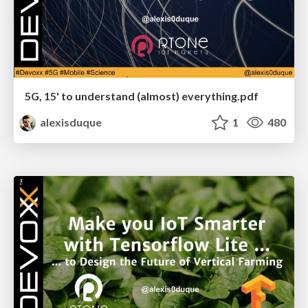
5G, 15' to understand (almost) everything.pdf
alexisduque
1
480