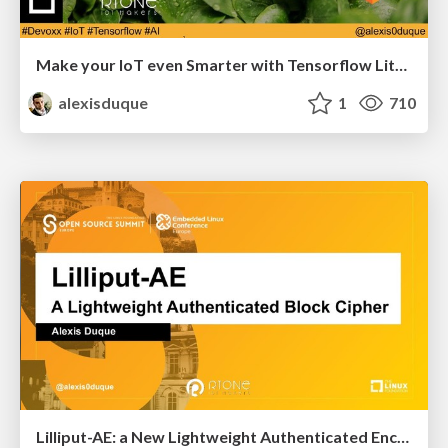
Make your IoT even Smarter with Tensorflow Lite to Design the Future of Vertical Farming
alexisduque
1
710
Lilliput-AE: a New Lightweight Authenticated Encryption Block Cipher for IoT