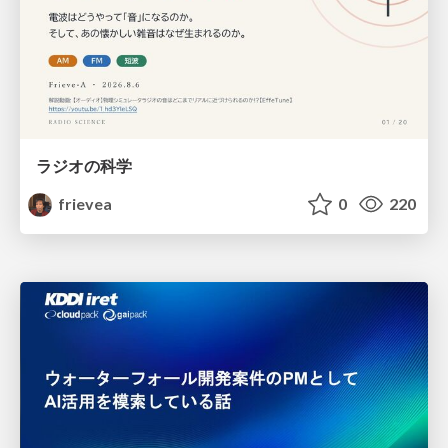
ラジオの科学
frievea
0
220