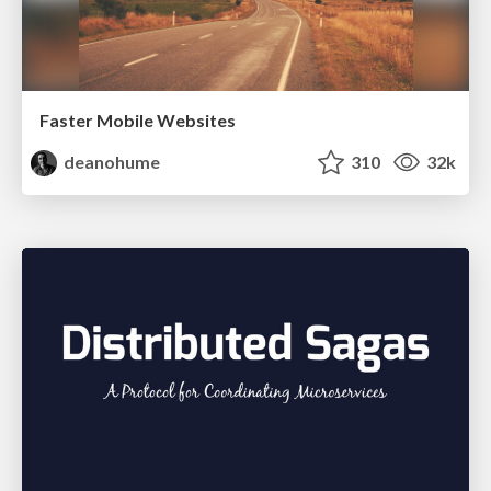
Faster Mobile Websites
deanohume
310
32k