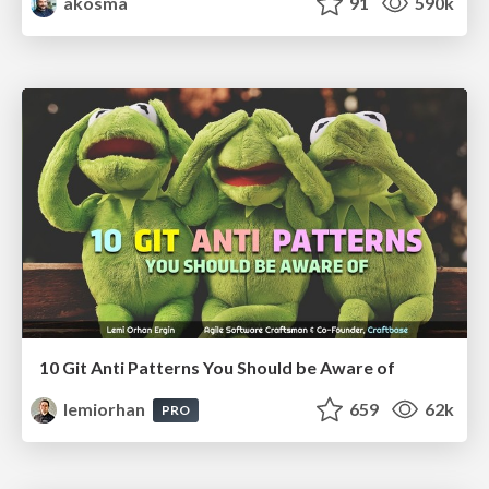
akosma
91
590k
10 Git Anti Patterns You Should be Aware of
lemiorhan
659
62k
PRO