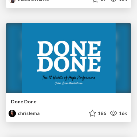
Done Done
chrislema
186
16k