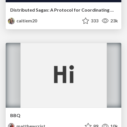
Distributed Sagas: A Protocol for Coordinating Microservices
caitiem20
333
23k
BBQ
matthewcrist
89
10k