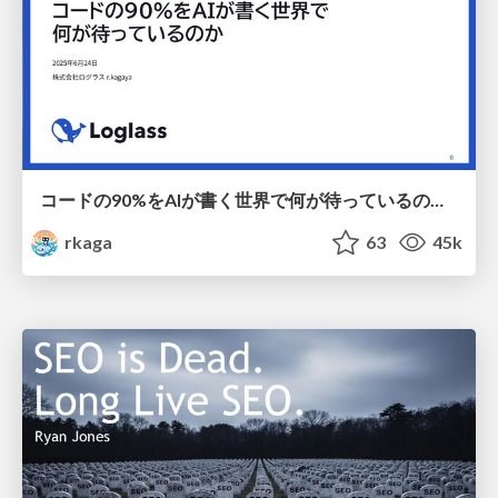
コードの90%をAIが書く世界で何が待っているのか / What awaits us in a world where 90% of the code is written by AI
rkaga
63
45k