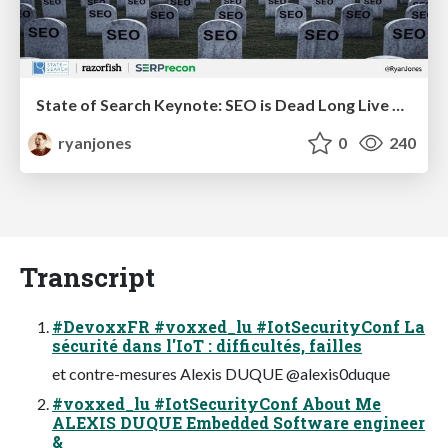
State of Search Keynote: SEO is Dead Long Live SEO
ryanjones
0
240
Transcript
#DevoxxFR #voxxed_lu #IotSecurityConf La
sécurité dans l'IoT : difficultés, failles
et contre-mesures Alexis DUQUE @alexis0duque
#voxxed_lu #IotSecurityConf About Me
ALEXIS DUQUE Embedded Software engineer
&