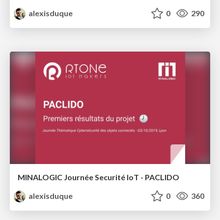
alexisduque
0
290
MINALOGIC Journée Securité IoT - PACLIDO
alexisduque
0
360