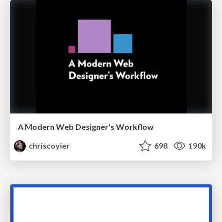
A Modern Web Designer's Workflow
chriscoyier
698
190k