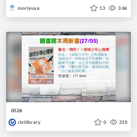
moriyuya
13
3.6k
0526
cbtlibrary
0
210