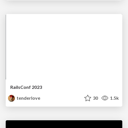
RailsConf 2023
tenderlove
30
1.5k