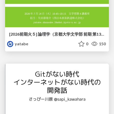
[2026前期火５] 論理学（京都大学文学部 前期 第13回）「走って、止まって、積み上がる」
yatabe
0
150