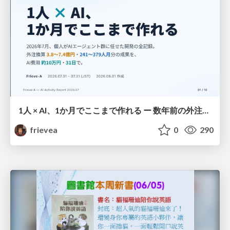
1人 × AI、1か月でここまで作れる ー 数年前の外注換算3.8〜7.4億円・241〜379人月分の作業を、AI費用 約10万円・31日で
frievea
0
290