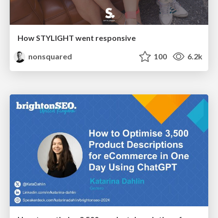
How STYLIGHT went responsive
nonsquared
100
6.2k