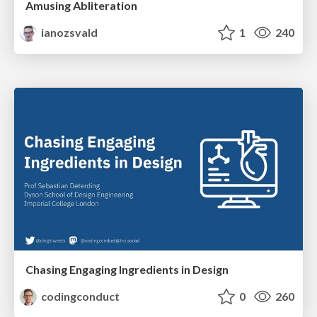
Amusing Abliteration
ianozsvald
1
240
Chasing Engaging Ingredients in Design
codingconduct
0
260