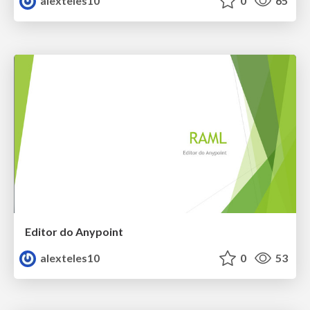
alexteles10
0
65
Editor do Anypoint
alexteles10
0
53