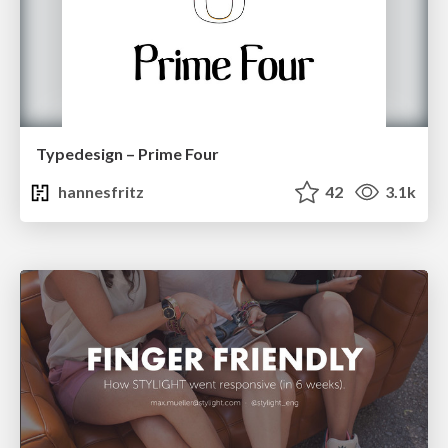
Typedesign – Prime Four
hannesfritz
42
3.1k