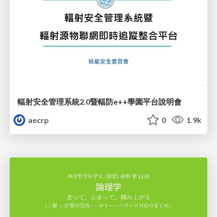
輻射安全管理系統2.0暨輻防e++學園平台說明會
aecrp
0
1.9k