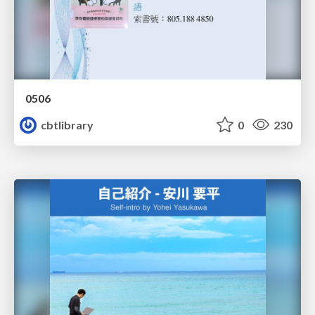
0506
cbtlibrary
0
230