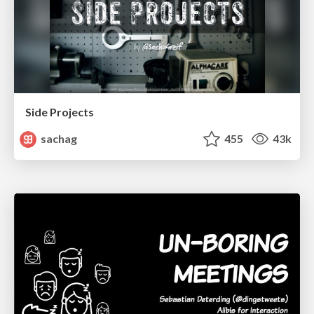
Side Projects
sachag
455
43k