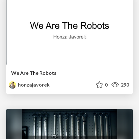
We Are The Robots
honzajavorek
0
290