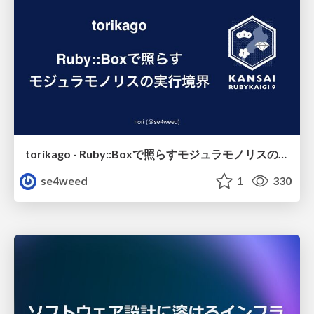
torikago - Ruby::Boxで照らすモジュラモノリスの実行境界
se4weed
1
330