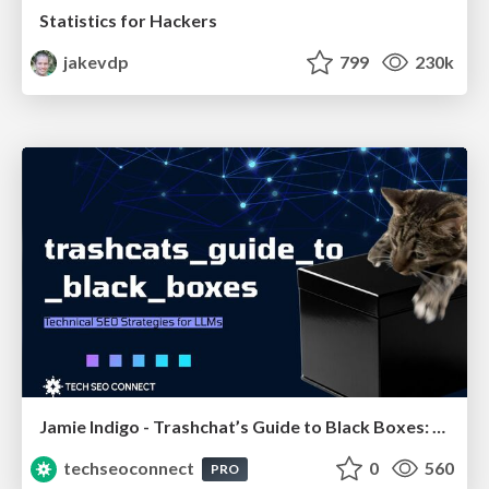
Statistics for Hackers
jakevdp
799
230k
Jamie Indigo - Trashchat’s Guide to Black Boxes: Technical SEO Tactics for LLMs
techseoconnect
0
560
PRO