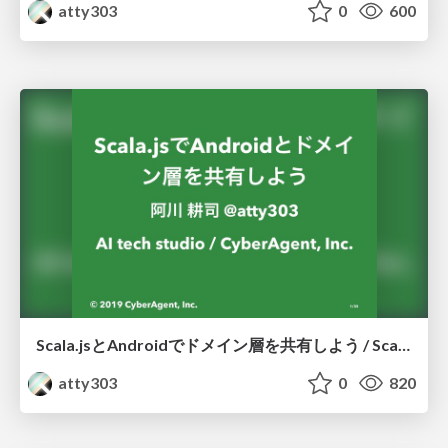
atty303
0
600
Scala.jsとAndroidでドメイン層を共有しよう / Scala.js and Android
atty303
0
820