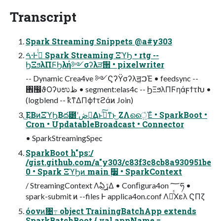
Transcript
Spark Streaming Snippets @a#y303
ࠓ·Ͱ࡞ͬͨ Spark Streaming ΞϓϦ • rtg --
ϦΞϧλΠϜϦλή༻σʔλੜ੒ • pixelwriter
-- Dynamic Crea4ve ༻ϚʔΫσʔλॻ͖ࠐΈ • feedsync --
঎඼ϑΟʔυಉظ • segment:elas4c -- ϦΞϧλΠϜηάϝϯτԽ •
(logblend -- ҟͳΔΠϕϯτϩάͷ Join)
͜ΕΒͷΞϓϦ͔Βద౰ʹڞ༗͢Δͱخͦ͠͏ͳͱ͜ ΖΛൈ͍ͯΈͨ • SparkBoot •
Cron • UpdatableBroadcast • Connector
• SparkStreamingSpec
SparkBoot h"ps:/
/gist.github.com/a"y303/c83f3c8cb8a930951be
0 • Spark ΞϓϦͷ main ࣮૷ • SparkContext
/ StreamingContext Λఏڙ͢Δ • Conﬁgura4on ؅ཧ •
spark-submit ͷ --files Ͱ applica4on.conf ΛૹͬͯΧελ ϚΠζ
όονͷ৔߹ object TrainingBatchApp extends
SparkBatchBoot { val appName =