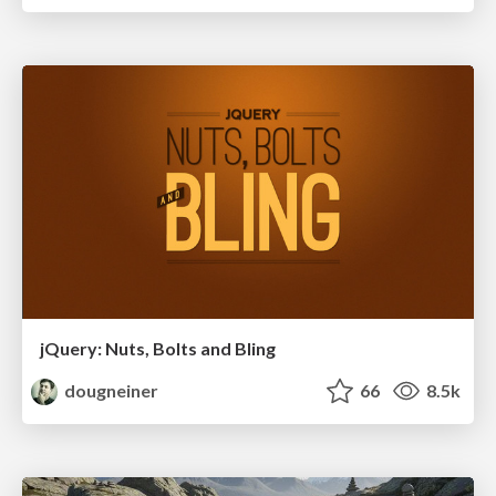
jQuery: Nuts, Bolts and Bling
dougneiner
66
8.5k