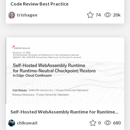
Code Review Best Practice
trishagee
74
20k
Self-Hosted WebAssembly Runtime for Runtime-Neutral Checkpoint/Restore in Edge–Cloud Continuum
chikuwait
0
680