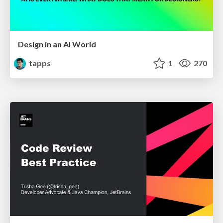
Design in an AI World
tapps
1
270