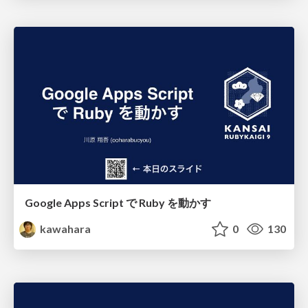
Google Apps Script で Ruby を動かす
kawahara
0
130