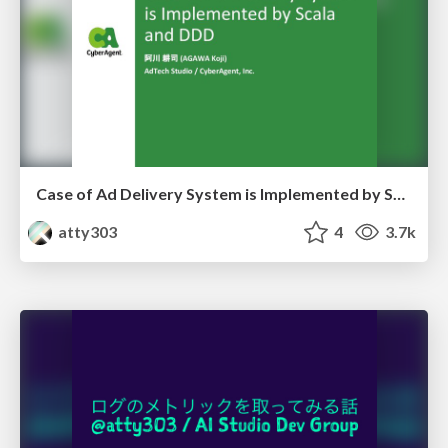
Case of Ad Delivery System is Implemented by Scala and DDD
atty303
4
3.7k