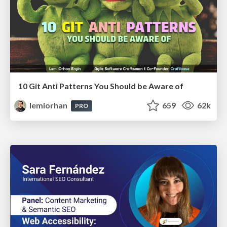
10 Git Anti Patterns You Should be Aware of
lemiorhan
659
62k
PRO