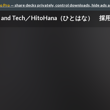
o Pro
— share decks privately, control downloads, hide ads 
and Tech／HitoHana（ひとはな） 採用資料