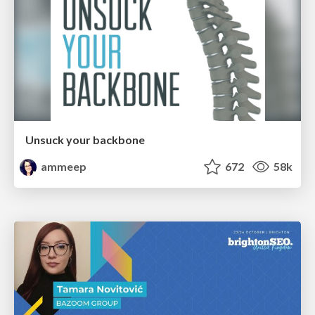
Unsuck your backbone
ammeep
672
58k