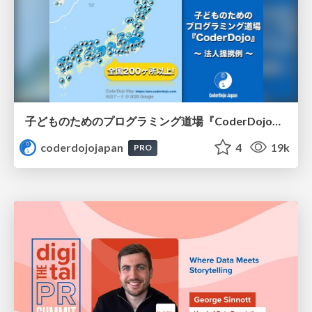
子どものためのプログラミング道場『CoderDojo』〜法人提携例〜 / Partnership with CoderDojo Japan
coderdojojapan
4
19k
PRO