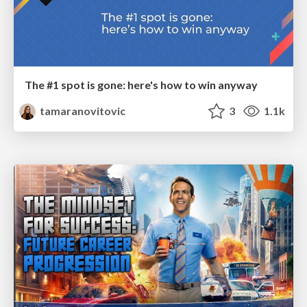
The #1 spot is gone: here's how to win anyway
tamaranovitovic
3
1.1k