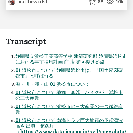
matthewcrist
89
10k
Transcript
静岡県⽴浜松⼯業⾼等学校 建築研究部 静岡県浜松市
における事前復興計画 商 店 街 × 復興拠点
01 浜松市について 静岡県浜松市は、「国⼟縮図型
都市」と呼ばれる
海・川・湖・⼭ 01 浜松市について
01 浜松市について 繊維、楽器、バイクが、浜松市
の三⼤産業
01 浜松市について 浜松市の三⼤産業の⼀つ繊維産
業
01 浜松市について 南海トラフ巨⼤地震の予想津波
⾼さ 出典：気象庁
（https://www.data.jma.go.jp/svd/eqev/data/