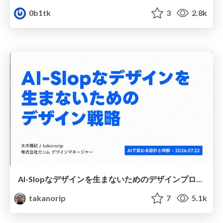
0b1tk
3
2.8k
AI-Slopなデザインを生まないためのデザインプロセス戦略
takanorip
7
5.1k