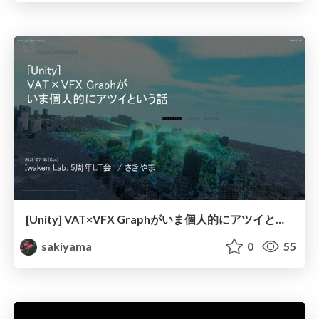
[Unity] VAT×VFX Graphがいま個人的にアツイという話
sakiyama
0
55