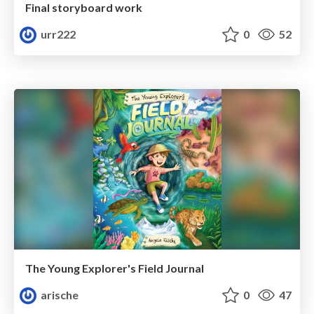
Final storyboard work
urr222
0
52
The Young Explorer's Field Journal
arische
0
47