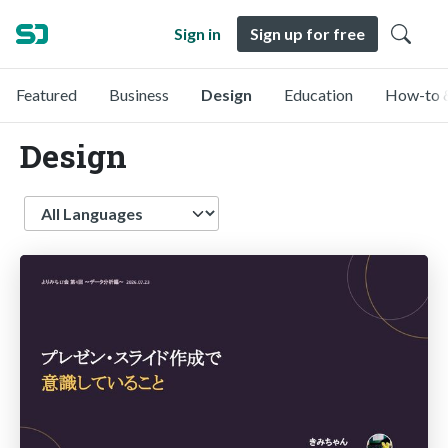
Sign in
Sign up for free
Featured
Business
Design
Education
How-to 
Design
Language