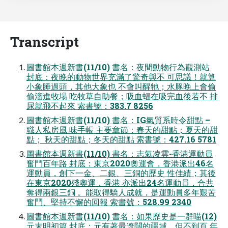
Transcript
圖書館本週新書(11/10) 書名：夜間動物行為觀測站
封底：夜晚的動物世界充滿了驚奇與不 可思議！就算
小象睡過頭，其他大象也 不會叫醒牠；水豚晚上會偷
偷溜進牧場 吃牧草自助餐；吸血蝠在吸完血後若不 排
尿就飛不起來 索書號：383.7 8256
圖書館本週新書(11/10) 書名：IG氣質系時令甜點 –
職人私房風 味手帳 主要章節：春天的甜點；夏天的甜
點； 秋天的甜點；冬天的甜點 索書號：427.16 5781
圖書館本週新書(11/10) 書名：志氣凌雲-香港運動員
奮鬥百年路 封底：東京2020奧運會，香港派出46名
運動員，創下一金、二銀、三銅的歷史 性佳績；其後
在東京2020殘奧運，香港 亦派出24名運動員，合共
奪得兩銀三銅 。能取得驕人成就，是運動員多年艱苦
奮鬥、堅持不懈的回報 索書號：528.99 2340
圖書館本週新書(11/10) 書名：如果歷史是一群喵(12)
元末明初篇 封底：元有著最遼闊的疆域，但不到百 年