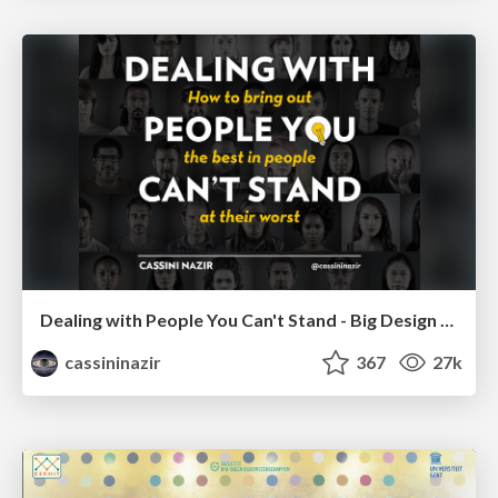
Dealing with People You Can't Stand - Big Design 2015
cassininazir
367
27k