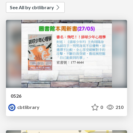
See All by cbtlibrary
0526
cbtlibrary
0
210