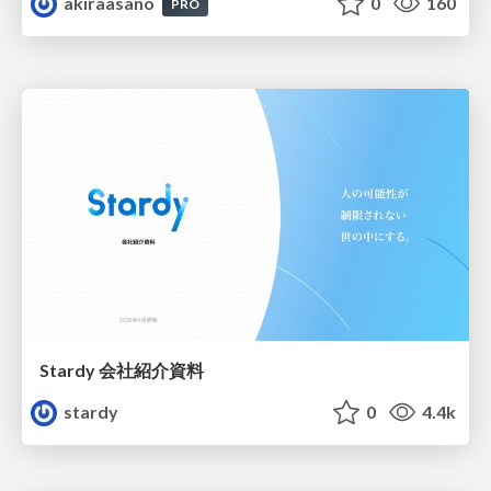
akiraasano
0
160
PRO
Stardy 会社紹介資料
stardy
0
4.4k