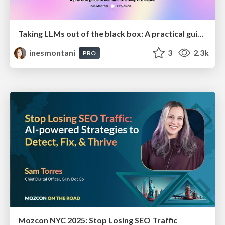
Taking LLMs out of the black box: A practical guide to human-in-the-loop distillation
inesmontani
3
2.3k
PRO
Mozcon NYC 2025: Stop Losing SEO Traffic