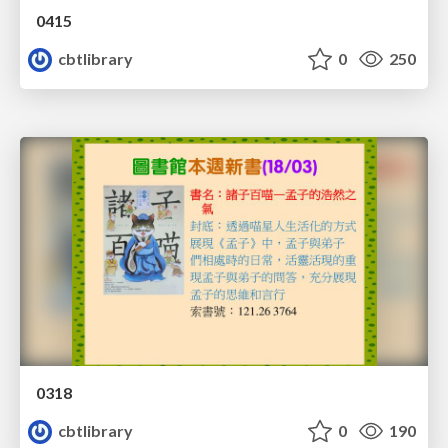
0415
cbtlibrary
0
250
0318
cbtlibrary
0
190