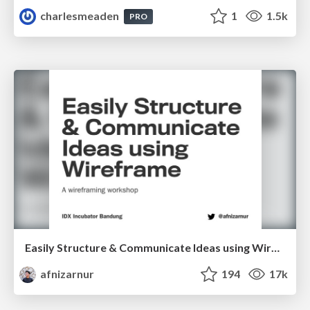
charlesmeaden
1
1.5k
PRO
Easily Structure & Communicate Ideas using Wireframe
afnizarnur
194
17k