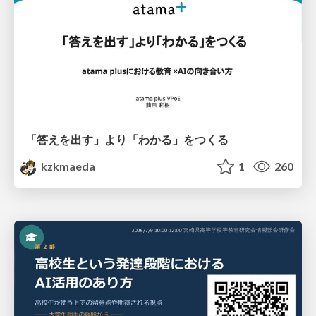
「答えを出す」より「わかる」をつくる
kzkmaeda
1
260