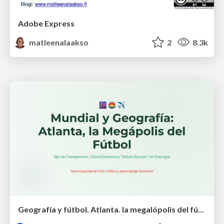
Adobe Express
matleenalaakso
2
8.3k
Geografía y fútbol. Atlanta. la megalópolis del fútbol