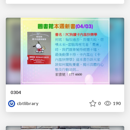
0304
cbtlibrary
0
190