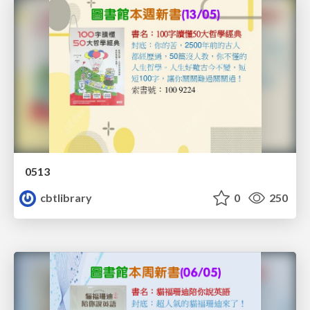
0513
cbtlibrary
0
250