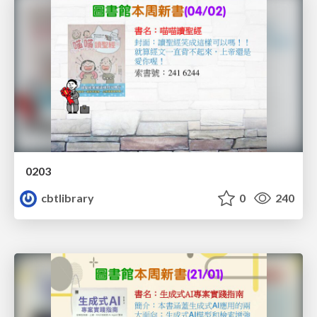
0203
cbtlibrary
0
240