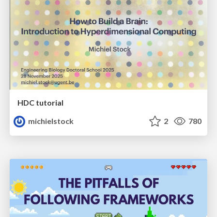
HDC tutorial
michielstock
2
780