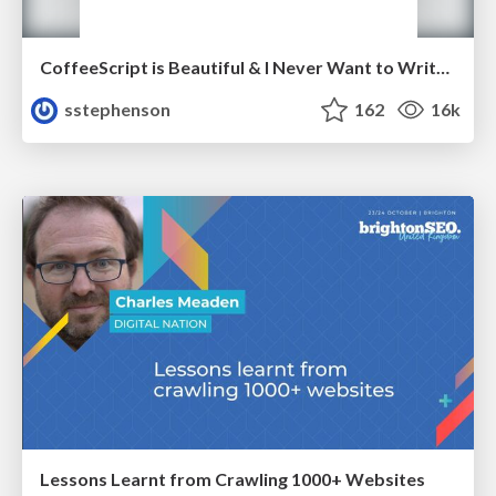
CoffeeScript is Beautiful & I Never Want to Write Plain JavaScript Again
sstephenson
162
16k
Lessons Learnt from Crawling 1000+ Websites