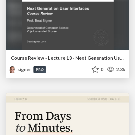
Course Review - Lecture 13 - Next Generation User Interfaces (4018166FNR)
signer
0
2.3k
PRO