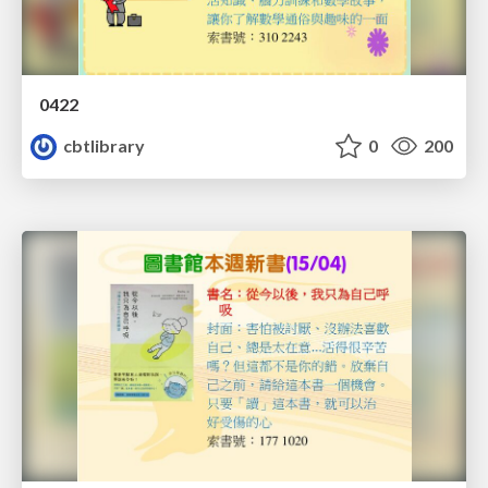
0422
cbtlibrary
0
200