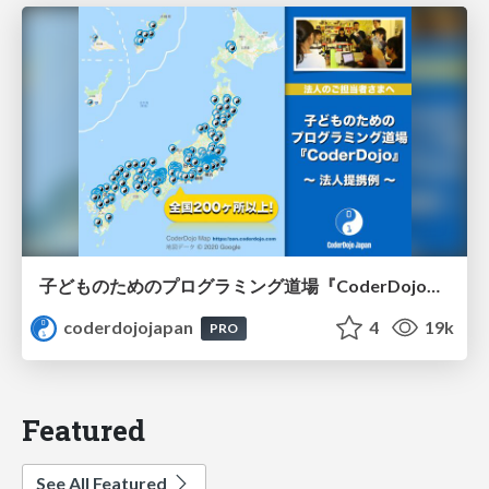
子どものためのプログラミング道場『CoderDojo』〜法人提携例〜 / Partnership with CoderDojo Japan
coderdojojapan
4
19k
PRO
Featured
See All Featured