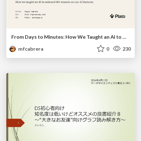
From Days to Minutes: How We Taught an AI to Onboard 50+ Tenants on our AI Features
mfcabrera
0
230