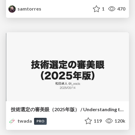
samtorres
1
470
技術選定の審美眼（2025年版） / Understanding the Spiral of Technologies 2025 edition
twada
119
120k
PRO