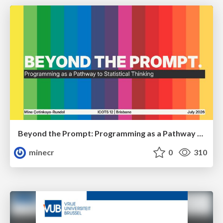
Beyond the Prompt: Programming as a Pathway to Statistical Thinking
minecr
0
310