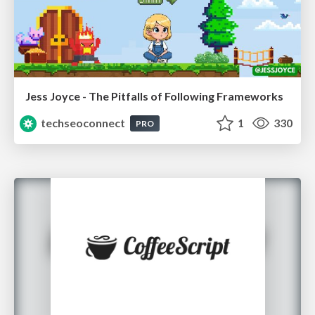
Jess Joyce - The Pitfalls of Following Frameworks
techseoconnect
1
330
PRO