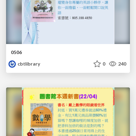
0506
cbtlibrary
0
240