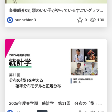
良書紹介08_ 頭のいい子がやっているすごいグラフの読み方
bunnchinn3
0
130
2026年度春学期 統計学 第11回 分布の「型」を考える － 確率分布モデルと正規分布 (2026. 6. 11)