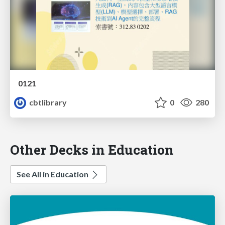
0121
cbtlibrary
0
280
Other Decks in Education
See All in Education