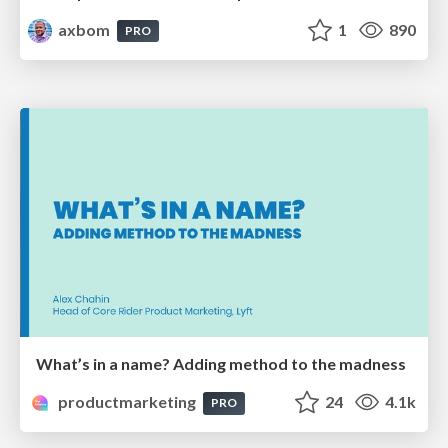
axbom
1
890
PRO
What’s in a name? Adding method to the madness
productmarketing
24
4.1k
PRO