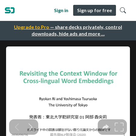
Sign in
Sign up for free
Upgrade to Pro
— share decks privately, control
downloads, hide ads and more …