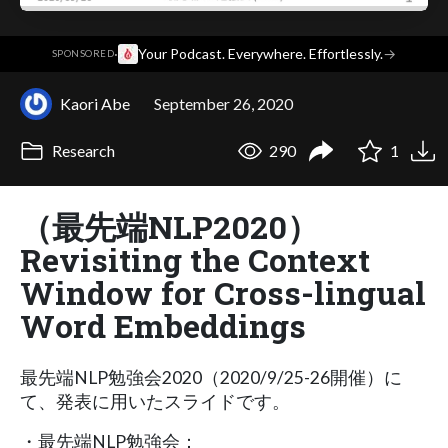
·
Your Podcast. Everywhere. Effortlessly.
→
SPONSORED
Kaori Abe
September 26, 2020
Research
290
1
（最先端NLP2020）
Revisiting the Context
Window for Cross-lingual
Word Embeddings
最先端NLP勉強会2020（2020/9/25-26開催）に
て、発表に用いたスライドです。
・最先端NLP勉強会：