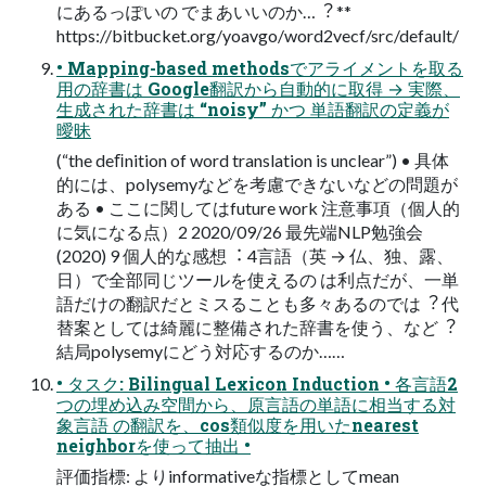
にあるっぽいの でまあいいのか…︖ **
https://bitbucket.org/yoavgo/word2vecf/src/default/
• Mapping-based methodsでアライメントを取る
⽤の辞書は Google翻訳から⾃動的に取得 → 実際、
⽣成された辞書は “noisy” かつ 単語翻訳の定義が
曖昧
(“the deﬁnition of word translation is unclear”) • 具体
的には、polysemyなどを考慮できないなどの問題が
ある • ここに関してはfuture work 注意事項（個⼈的
に気になる点）2 2020/09/26 最先端NLP勉強会
(2020) 9 個⼈的な感想︓ 4⾔語（英 → 仏、独、露、
⽇）で全部同じツールを使えるの は利点だが、⼀単
語だけの翻訳だとミスることも多々あるのでは︖ 代
替案としては綺麗に整備された辞書を使う、など︖
結局polysemyにどう対応するのか……
• タスク: Bilingual Lexicon Induction • 各⾔語2
つの埋め込み空間から、原⾔語の単語に相当する対
象⾔語 の翻訳を、cos類似度を⽤いたnearest
neighborを使って抽出 •
評価指標: よりinformativeな指標としてmean