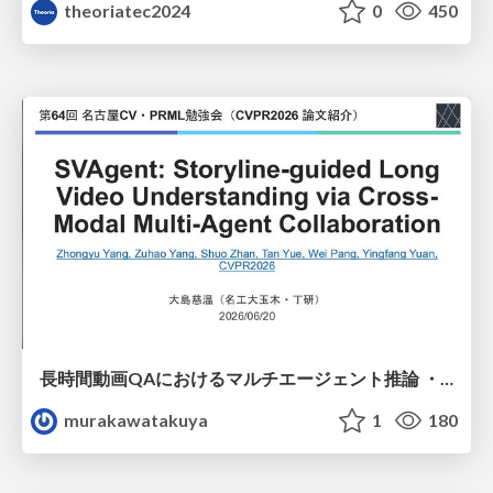
theoriatec2024
0
450
長時間動画QAにおけるマルチエージェント推論 ・SVAgent: Storyline-Guided Long Video Understanding via Cross-Modal Multi-Agent Collaboration
murakawatakuya
1
180