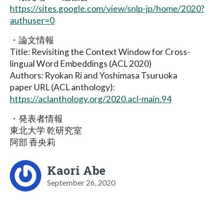
https://sites.google.com/view/snlp-jp/home/2020?
authuser=0
・論文情報
Title: Revisiting the Context Window for Cross-
lingual Word Embeddings (ACL 2020)
Authors: Ryokan Ri and Yoshimasa Tsuruoka
paper URL (ACL anthology):
https://aclanthology.org/2020.acl-main.94
・発表者情報
東北大学 乾研究室
阿部 香央莉
Kaori Abe
September 26, 2020