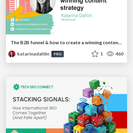
The B2B funnel & how to create a winning content strategy
katarinadahlin
1
460
PRO