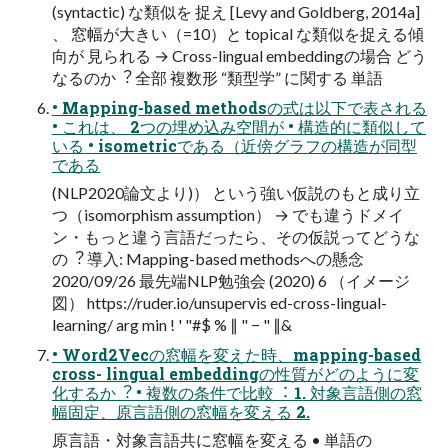
(syntactic) な類似を 捉え [Levy and Goldberg, 2014a]
、 窓幅が⼤きい（=10）と topical な類似を捉える傾
向が ⾒られる → Cross-lingual embeddingの場合 どう
なるのか︖ 全部 複数形 “類型学” に関する 単語
• Mapping-based methodsの式は以下で表される
• これは、 2つの埋め込み空間が • 構造的に類似して
いる • isometricである（近傍グラフの構造が同型
である
(NLP2020論⽂より)） という強い仮説のもと成り⽴
つ（isomorphism assumption） → でも違うドメイ
ン・もっと違う⾔語だったら、その仮説ってどうな
の︖ 導⼊: Mapping-based methodsへの懸念
2020/09/26 最先端NLP勉強会 (2020) 6 （イメージ
図） https://ruder.io/unsupervis ed-cross-lingual-
learning/ arg min ! ' "#$ % ∥ " − " ∥&
• Word2Vecの窓幅を変えた時、mapping-based
cross- lingual embeddingの性質がどのように変
化するか︖ • 複数の条件で⽐較︓ 1. 対象⾔語側の窓
幅固定、原⾔語側の窓幅を変える 2.
原⾔語・対象⾔語共に窓幅を変える • 単語の