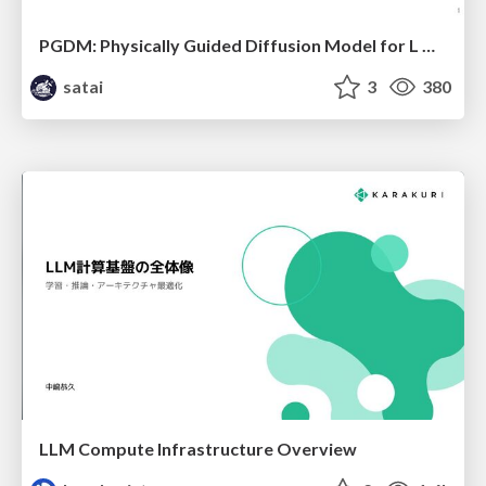
PGDM: Physically Guided Diffusion Model for L Downscaling
satai
3
380
LLM Compute Infrastructure Overview