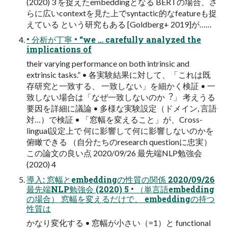
(2020) 3 を捉えたembeddingとなる BERTの場合、さ
らに広いcontextを⾒た上でsyntactic的なfeatureも捉
えている という研究もある [Goldberg+ 2019]が……
• 分析が丁寧 • “we … carefully analyzed the
implications of
their varying performance on both intrinsic and
extrinsic tasks.” • 各実験結果に対して、「これは既
存研究と⼀致する、 ⼀致しない」を細かく検証 • ⼀
致しない場合は「なぜ⼀致しないのか︖」 考えうる
要因を詳細に議論 • 多様な実験設定（ドメイン, ⾔語
対…）で検証 • 「窓幅を変えること」が、Cross-
lingual設定上で 何に影響して何に影響しないのかを
俯瞰できる （⾃分たちのresearch questionに忠実）
この論⽂の良い点 2020/09/26 最先端NLP勉強会
(2020) 4
導⼊: 窓幅とembeddingの性質の関係 2020/09/26
最先端NLP勉強会 (2020) 5 • （単⾔語embedding
の場合） 窓幅を変えるだけで、 embeddingの持つ
性質は
かなり変化する • 窓幅が⼩さい（=1）と functional