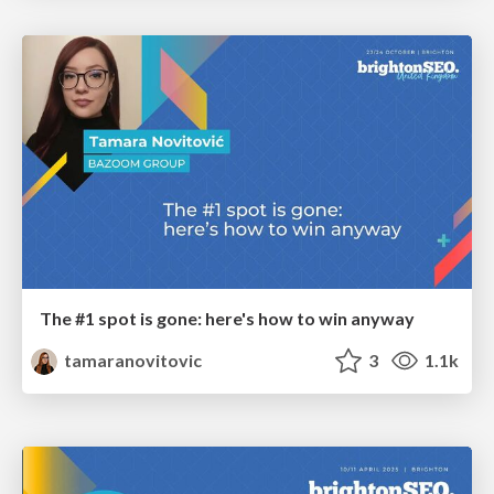
The #1 spot is gone: here's how to win anyway
tamaranovitovic
3
1.1k