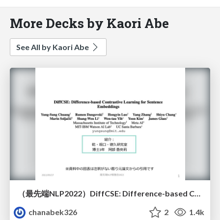
More Decks by Kaori Abe
See All by Kaori Abe
（最先端NLP2022）DiffCSE: Difference-based Contrastive Learning for Sentence Embeddings
chanabek326
2
1.4k