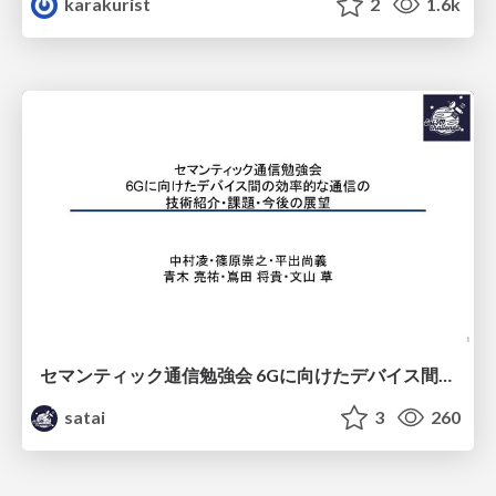
karakurist
2
1.6k
セマンティック通信勉強会 6Gに向けたデバイス間効率的な通信の技術紹介・課題・今後展望
satai
3
260