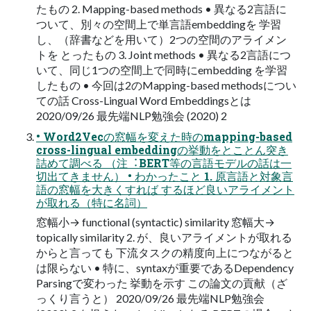
たもの 2. Mapping-based methods • 異なる2⾔語に
ついて、別々の空間上で単⾔語embeddingを 学習
し、（辞書などを⽤いて）2つの空間のアライメン
トを とったもの 3. Joint methods • 異なる2⾔語につ
いて、同じ1つの空間上で同時にembedding を学習
したもの • 今回は2のMapping-based methodsについ
ての話 Cross-Lingual Word Embeddingsとは
2020/09/26 最先端NLP勉強会 (2020) 2
• Word2Vecの窓幅を変えた時のmapping-based
cross-lingual embeddingの挙動をとことん突き
詰めて調べる （注︓BERT等の⾔語モデルの話は⼀
切出てきません） • わかったこと 1. 原⾔語と対象⾔
語の窓幅を⼤きくすれば するほど良いアライメント
が取れる（特に名詞）
窓幅⼩→ functional (syntactic) similarity 窓幅⼤→
topically similarity 2. が、良いアライメントが取れる
からと⾔っても 下流タスクの精度向上につながると
は限らない • 特に、syntaxが重要であるDependency
Parsingで変わった 挙動を⽰す この論⽂の貢献（ざ
っくり⾔うと） 2020/09/26 最先端NLP勉強会