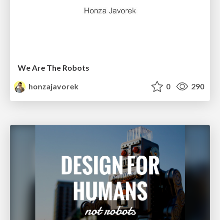
We Are The Robots
honzajavorek
0
290