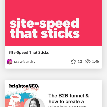
Site-Speed That Sticks
csswizardry
13
1.4k