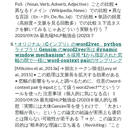
PoS（Noun, Verb, Adverb, Adjective）ごとの⽐較 •
異なるドメイン（Wikipedia, News）での⽐較 • 異な
る⾔語（En -> {Fr, De, Ru, Ja}）での⽐較 • 単語の頻度
（⾼頻度 = ⽂脈を⾒る回数多）での⽐較 3. 下流タス
クを解いてみる じゃあどういう実験を⾏う︖
2020/09/26 最先端NLP勉強会 (2020) 7
• オリジナル（Cインプリ）のword2vec、python
ライブラリ Gensim のword2vec等は dynamic
window mechanism* を採⽤ *1から指定された窓
幅の間で⼀様にword-context pairのサンプリング
[Mikolov et al., 2013a] → 頻出トークン除去[Levy et
al., 2015] • この処理は⽂脈⻑を拡⼤する効果がある
• 窓幅の影響をちゃんと調べるために、任意のword-
context pairをinputとして扱うword2vecf**というツ
ールを使った 注意事項（個⼈的に気になる点） 1
2020/09/26 最先端NLP勉強会 (2020) 8 個⼈的な感
想︓実際には⼤体Gensim等を使うわけで、「⼤きい
窓幅が良い」 というこの論⽂の結論が実⽤上も適切
とは限らない可能性が若⼲ある︖ → が、この論⽂の
⽬的は”根本的な理論に⽴ち返る（Revisiting）”こと