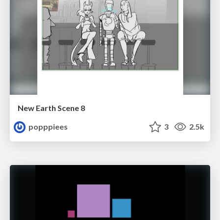
New Earth Scene 8
popppiees
3
2.5k