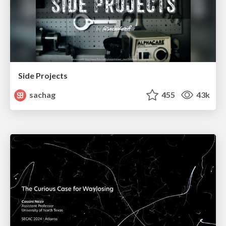
Side Projects
sachag
455
43k