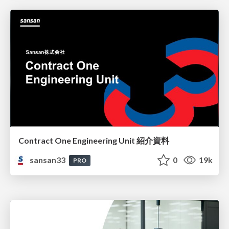
Contract One Engineering Unit 紹介資料
sansan33
0
19k
PRO