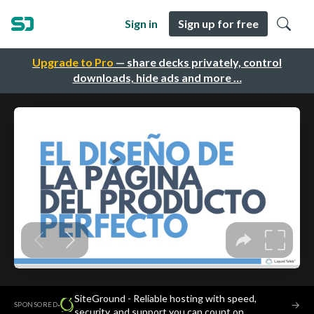
Sign in
Sign up for free
Upgrade to Pro
— share decks privately, control
downloads, hide ads and more …
SiteGround - Reliable hosting with speed,
·
→
SPONSORED
security, and support you can count on.