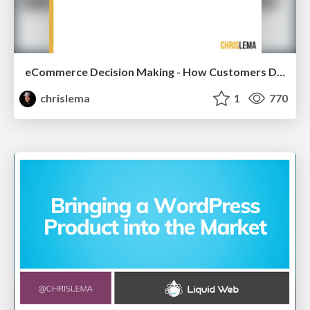
eCommerce Decision Making - How Customers Decide What To Buy
chrislema
1
770