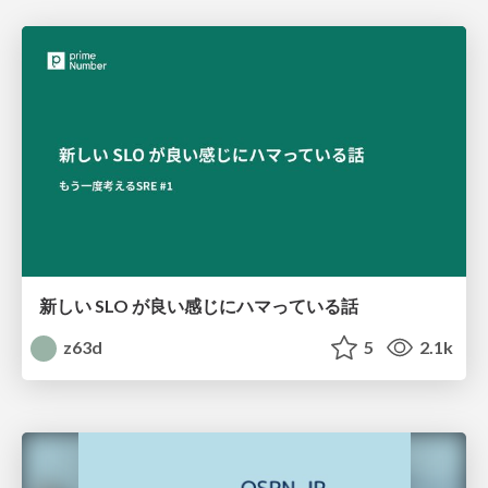
新しい SLO が良い感じにハマっている話
z63d
5
2.1k