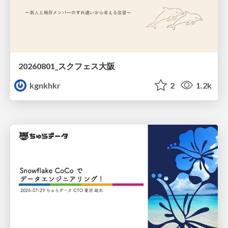
20260801_スクフェス大阪
kgnkhkr
2
1.2k