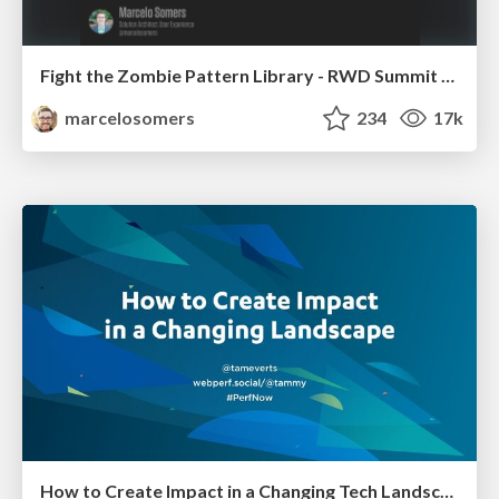
Fight the Zombie Pattern Library - RWD Summit 2016
marcelosomers
234
17k
How to Create Impact in a Changing Tech Landscape [PerfNow 2023]