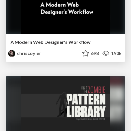
A Modern Web Designer's Workflow
chriscoyier
698
190k