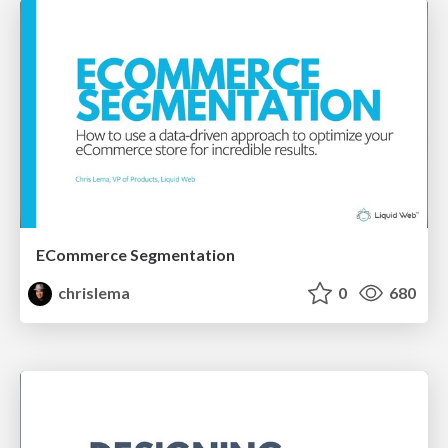
ECommerce Segmentation
chrislema
0
680