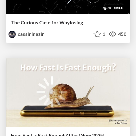
The Curious Case for Waylosing
cassininazir
1
450
How Fast Is Fast Enough? [PerfNow 2025]