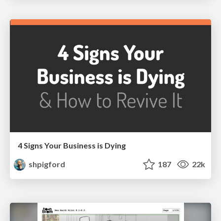
4 Signs Your Business is Dying
shpigford
187
22k