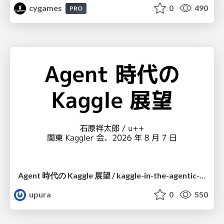
cygames
0
490
PRO
Agent 時代の Kaggle 展望 / kaggle-in-the-agentic-era
upura
0
550