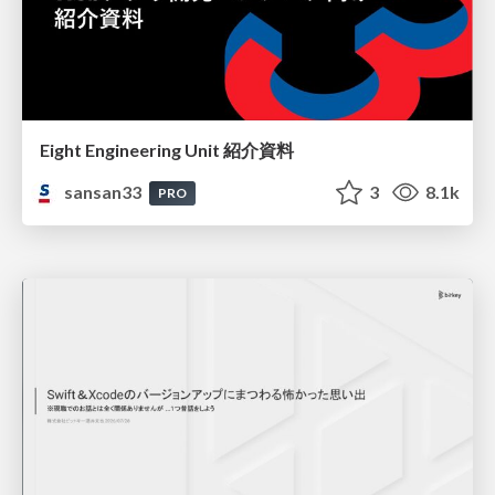
Eight Engineering Unit 紹介資料
sansan33
3
8.1k
PRO