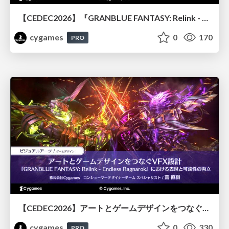
【CEDEC2026】『GRANBLUE FANTASY: Relink - Endless Ragnarok』のバトル制作事例 ～最高のキャラゲーを目指して～
cygames
0
170
PRO
【CEDEC2026】アートとゲームデザインをつなぐVFX設計『GRANBLUE FANTASY: Relink - Endless Ragnarok』における表現と可読性の両立
cygames
0
330
PRO