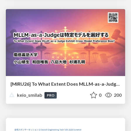
[MIRU26] To What Extent Does MLLM-as-a-Judge Exhibit Cross-Model Preference Bias?
keio_smilab
0
200
PRO