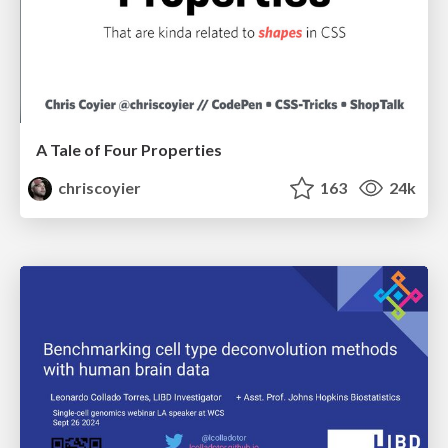
A Tale of Four Properties
chriscoyier
163
24k