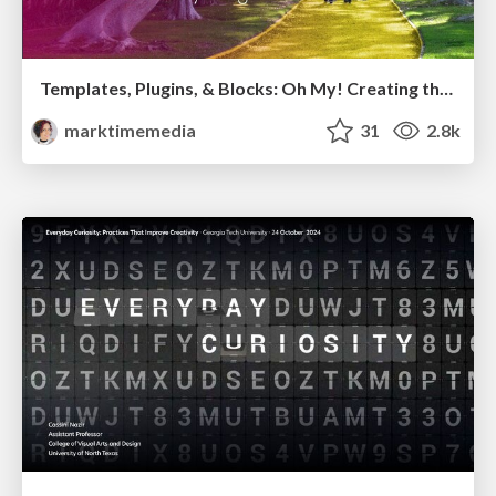
Templates, Plugins, & Blocks: Oh My! Creating the theme that thinks of everything
marktimemedia
31
2.8k