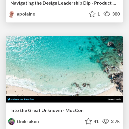
Navigating the Design Leadership Dip - Product Design Week Design Leaders+ Conference 2024
apolaine
1
380
Into the Great Unknown - MozCon
thekraken
41
2.7k