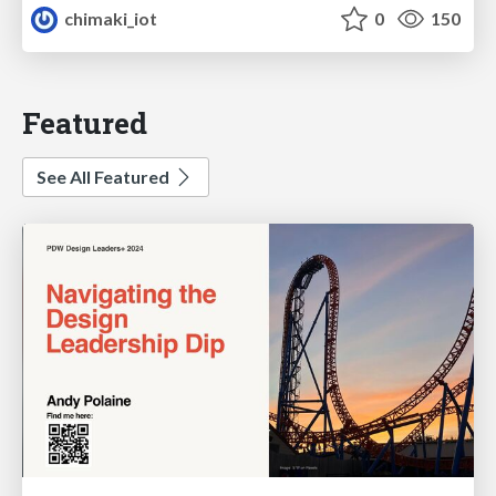
chimaki_iot
0
150
Featured
See All Featured