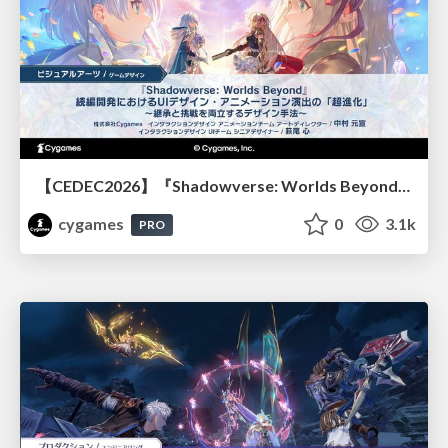
【CEDEC2026】『Shadowverse: Worlds Beyond』続編開発におけるUIデザイン・アニメーション演出の「超進化」 ～継承と挑戦を両立するデザイン手法～
cygames
0
3.1k
PRO