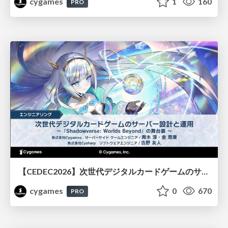
cygames
1
160
PRO
【CEDEC2026】次世代デジタルカードゲームのサーバー設計と運用 〜『Shadowverse: Worlds Beyond』の舞台裏～
cygames
0
670
PRO