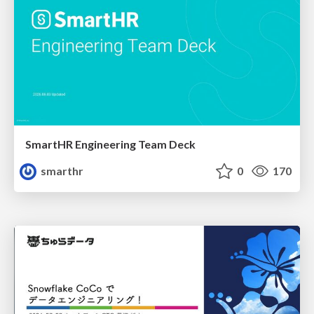
SmartHR Engineering Team Deck
smarthr
0
170