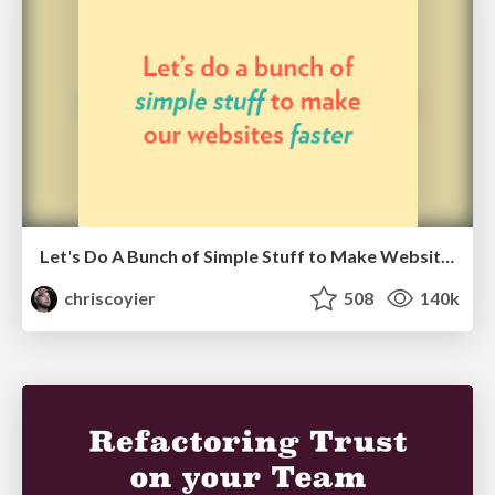
Let's Do A Bunch of Simple Stuff to Make Websites Faster
chriscoyier
508
140k