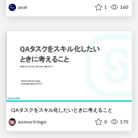
asei
1
160
QAタスクをスキル化したいときに考えること
aomoriringo
0
170