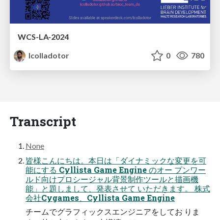
WCS-LA-2024
lcolladotor
0
780
Transcript
None
皆様こんにちは。本日は「ダイナミックな変更を可
能にする Cyllista Game Engine のオー プンワー
ルド向けプロシージャル背景制作ツールと描画機
能」と題しまして、発表させて いただきます。 株式
会社Cygames、Cyllista Game Engine
チームでグラフィックスエンジニアをしてお りま