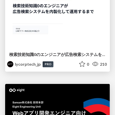
検索技術知識0のエンジニアが広告検索システムを内製化して運用するまで
lycorptech_jp
0
210
PRO