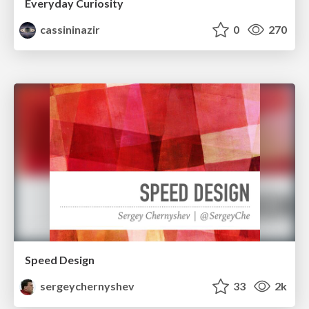
Everyday Curiosity
cassininazir
0
270
Speed Design
sergeychernyshev
33
2k