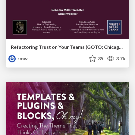
Refactoring Trust on Your Teams (GOTO; Chicago 2020)
rmw
35
3.7k