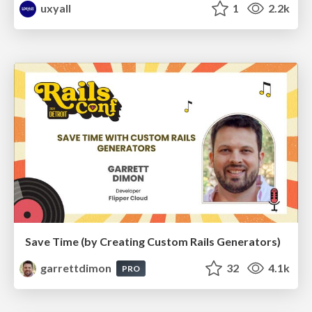
uxyall
1
2.2k
Save Time (by Creating Custom Rails Generators)
garrettdimon
32
4.1k
PRO