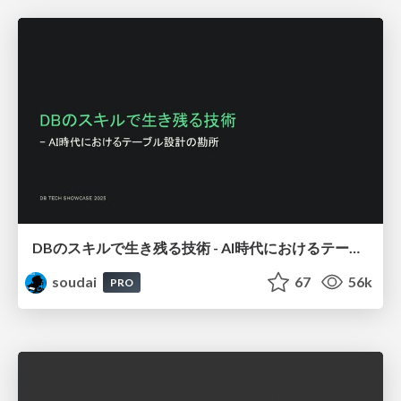
DBのスキルで生き残る技術 - AI時代におけるテーブル設計の勘所
soudai
67
56k
PRO