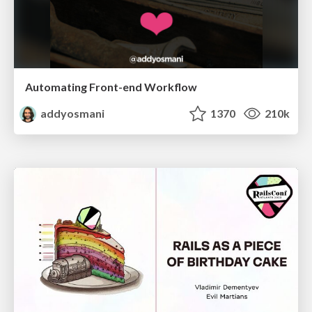
Automating Front-end Workflow
addyosmani
1370
210k