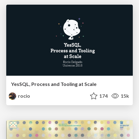
YesSQL, Process and Tooling at Scale
rocio
174
15k