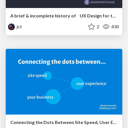
A brief & incomplete history of UX Design for the World Wide Web: 1989–2019
jct
2
430
Connecting the Dots Between Site Speed, User Experience & Your Business [WebExpo 2025]