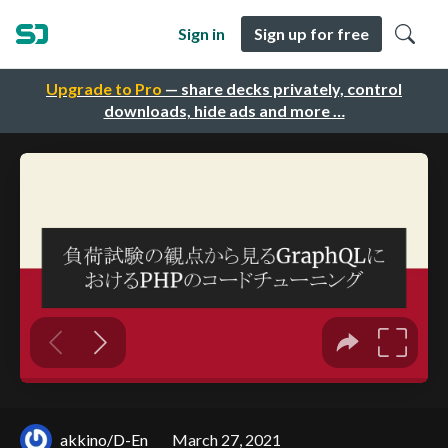
Sign in
Sign up for free
Upgrade to Pro
— share decks privately, control
downloads, hide ads and more …
akkino/D-En
March 27, 2021