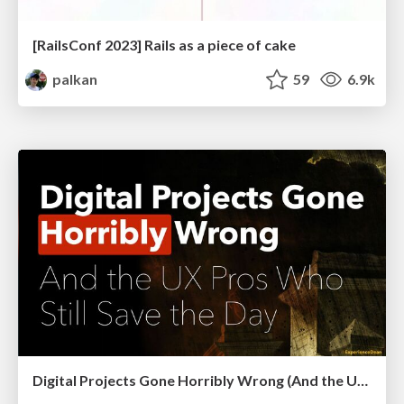
[RailsConf 2023] Rails as a piece of cake
palkan
59
6.9k
Digital Projects Gone Horribly Wrong (And the UX Pros Who Still Save the Day) - Dean Schuster