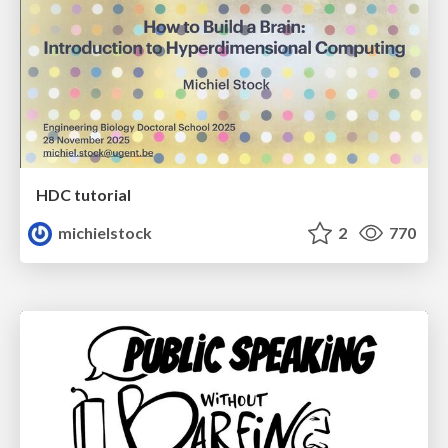
HDC tutorial
michielstock
2
770