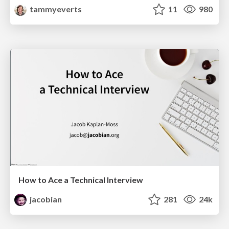
tammyeverts
11
980
How to Ace a Technical Interview
jacobian
281
24k