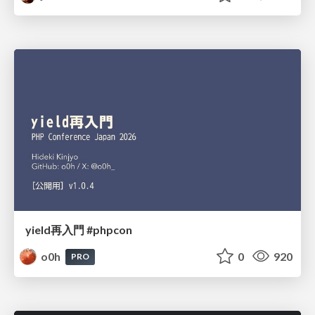
yield再入門 #phpcon
o0h
0
920
PRO