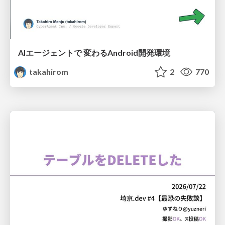
AIエージェントで 変わるAndroid開発環境
takahirom
2
770