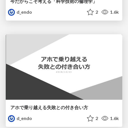
今だからこそ考える「科学技術の倫理学」
d_endo
2
1.6k
アホで乗り越える失敗との付き合い方
d_endo
2
1.6k