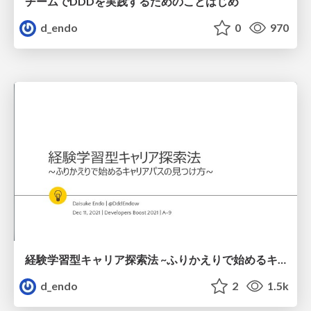
チームでDDDを実践するためのことはじめ
d_endo
0
970
経験学習型キャリア探索法 ~ふりかえりで始めるキャリアパスの見つけ方~
d_endo
2
1.5k