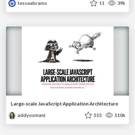
tessaabrams
11
39k
Large-scale JavaScript Application Architecture
addyosmani
515
110k