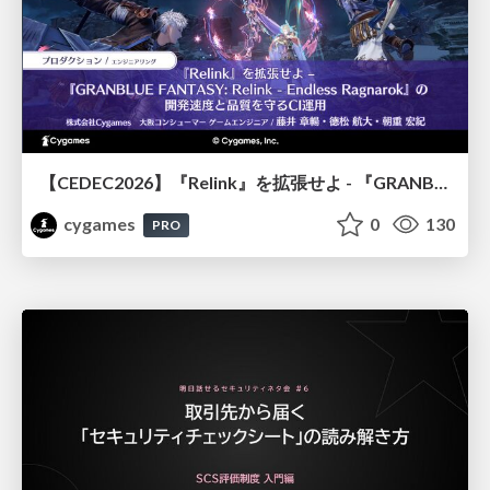
【CEDEC2026】『Relink』を拡張せよ - 『GRANBLUE FANTASY: Relink - Endless Ragnarok』の開発速度と品質を守るCI運用
cygames
0
130
PRO