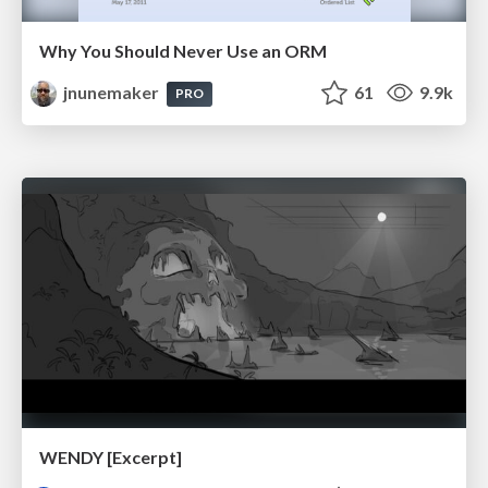
Why You Should Never Use an ORM
jnunemaker
61
9.9k
PRO
WENDY [Excerpt]