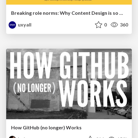
Breaking role norms: Why Content Design is so much more than writing copy - Taylor Woolridge
uxyall
0
360
How GitHub (no longer) Works