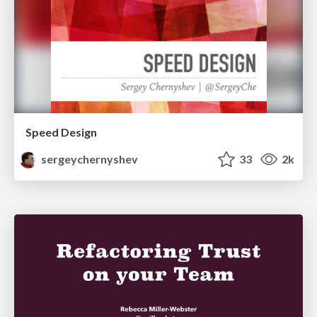
Speed Design
sergeychernyshev
33
2k