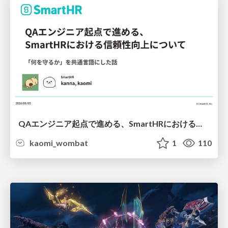
QAエンジニア起点で進める、SmartHRにおける信頼性向上について
kaomi_wombat
1
110