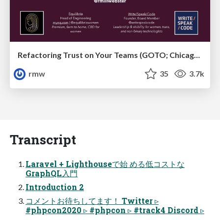
Refactoring Trust on Your Teams (GOTO; Chicago 2020)
rmw
35
3.7k
Transcript
Laravel + Lighthouseで始 める低コストな
GraphQL入門
Introduction 2
コメントお待ちしてます！ Twitter ▹
#phpcon2020 ▹ #phpcon ▹ #track4 Discord ▹