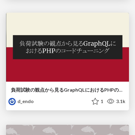
負荷試験の観点から見るGraphQLにおけるPHPのコードチューニング
d_endo
1
3.1k