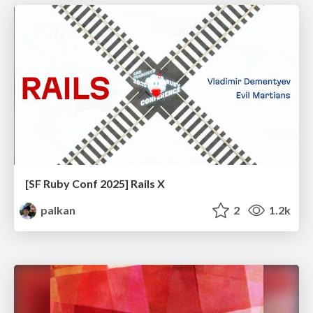
[SF Ruby Conf 2025] Rails X
palkan
2
1.2k