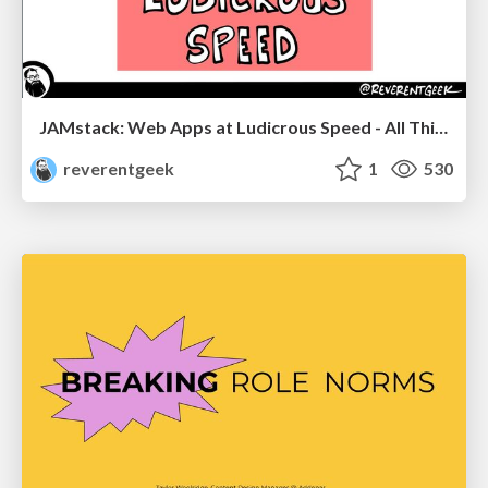
JAMstack: Web Apps at Ludicrous Speed - All Things Open 2022
reverentgeek
1
530