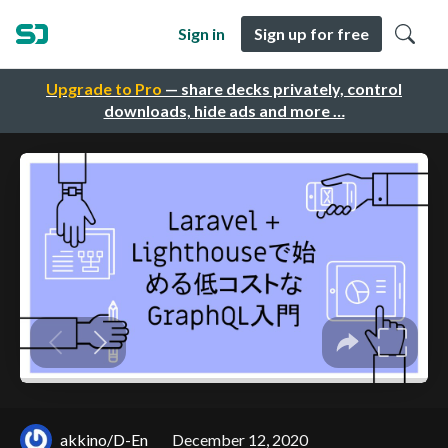
Sign in
Sign up for free
Upgrade to Pro
— share decks privately, control
downloads, hide ads and more …
akkino/D-En
December 12, 2020