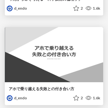
d_endo
2
1.6k
アホで乗り越える失敗との付き合い方
d_endo
2
1.6k