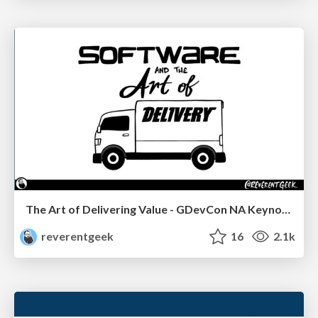
The Art of Delivering Value - GDevCon NA Keynote
reverentgeek
16
2.1k