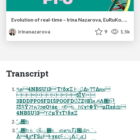
Evolution of real-time – Irina Nazarova, EuRuKo, 2024
irinanazarova
9
1.5k
Transcript
ࠓͷ4NBSU)3ʹΤϯδχΞ Ͱೖࣾ͢ΔͱͲ͏ͳΔͷʁ
5IV
3BDDPPO5FDI$POOFDUͦΖͦΖय़͔ͩΒɺ͏ͪͷݚमΛ঺հ͠·͢!
גࣜձࣾϥΫʔϯϗʔϧσΟϯάε༷ ৽ԞେհʢγϯΦΫμΠεέʣ
4NBSU)3ϓϩμΫτΤϯδχΞ
ࣗݾ঺հ
Λܦͯ4*FSاۀͰγεςϜ։ൃΛܦݧͨ͠ޙʹɺ