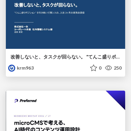
改善しないと、タスクが回らない。 “てんこ盛りポジション” を引き継いだ情シスの、入社3ヶ月の業務改善録
krm963
0
250