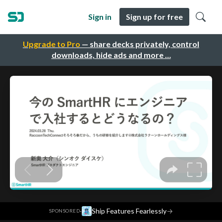
Sign in
Sign up for free
Upgrade to Pro
— share decks privately, control
downloads, hide ads and more …
·
Ship Features Fearlessly
→
SPONSORED