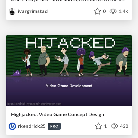
ivargrimstad
0
1.4k
Highjacked: Video Game Concept Design
rkendrick25
1
430
PRO