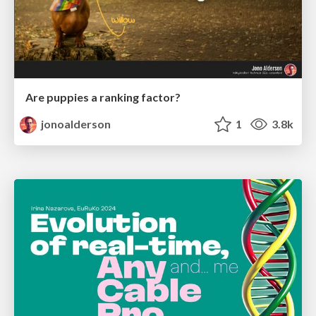
Are puppies a ranking factor?
jonoalderson
1
3.8k