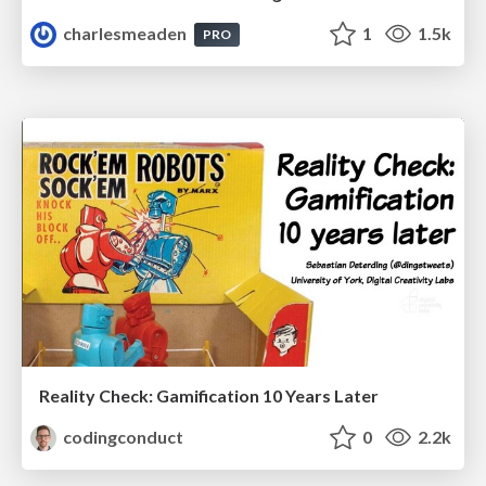
charlesmeaden
1
1.5k
PRO
Reality Check: Gamification 10 Years Later
codingconduct
0
2.2k