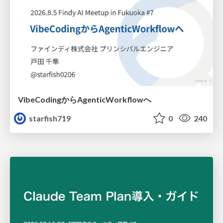
VibeCodingからAgenticWorkflowへ
starfish719
0
240