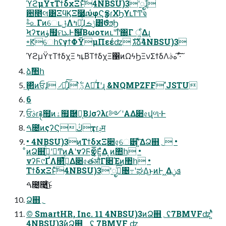
ϓϩμΫτΤϯδχΞͱͯ͠4NBSU)3ʹೖࣾɻ
਺೥લ͸ΞϥϏΞ࿷ɾύφϚӡՏɾΧϦϒւͳͲจ
ࣈ௨ΓͷେւݪΛߤւ͍͕ͯͨ͠ɺݱࡏ͸ϑϧϦ
Ϟʔτͷۈ຿ମܥͰࣗ୐͔ΒωοτͷւʹͲͬ΀Γ ਁ͔͍ͬͯΔɻ
৽ԞେհʢγϯΦΫμΠεέʣ גࣜձࣾ4NBSU)3
ϓϩμΫτΤϯδχΞ ߤւ͔࢜ΒΤϯδχΞ΁ͷΩϟϦΞνΣϯδΛهࣄʹ͠·ͨ͠
ձࣾ঺հ
͢΂ͯͷਓ͕ɺ ৴པ͍͋͠ɺ ؾ࣋ͪΑ͘ಇͨ͘Ίʹɻ &NQMPZFF'JSTU
6
ਓࣄɾ࿑຿ͷۀ຿ޮ཰Խ͔Βɺσʔλ׆༻ʹΑΔ૊৫վળ·Ͱ
ࠓ೔ͷςʔϚڭҭɾݚम
• 4NBSU)3ͷΤϯδχΞ૊৫͕େ੾ʹ͍ͯ͠ΔՁ஋؍ •
ͦͷՁ஋؍ʹج͍ͮͯͲͷΑ͏ʹνʔϜӡӦ͕͞Ε͍ͯΔ ͔ͷ঺հ •
νʔϜ୯ҐΛ௒͑ͯߦ͍ͬͯΔ૊৫తऔΓ૊Έͷ঺հ •
ΤϯδχΞͱͯ͠4NBSU)3ʹೖࣾͨ͠৔߹ʹಘΔ͜ͱͷͰ ͖Δܦݧ
ࠓ೔͓࿩͍ͨ͜͠ͱ
Ձ஋؍
©︎ SmartHR, Inc. 11 4NBSU)3ͷՁ஋؍ʢ7BMVFʣʹ͍ͭͯ
4NBSU)3ࣾͷՁ஋؍ ʢ 7BMVF ʣ