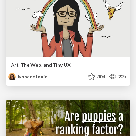
Art, The Web, and Tiny UX
lynnandtonic
304
22k