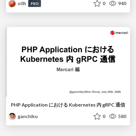
o0h
0
940
PRO
PHP Application における Kubernetes 内 gRPC 通信
ganchiku
0
580