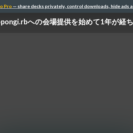
o Pro
— share decks privately, control downloads, hide ads 
ppongi.rbへの会場提供を始めて1年が