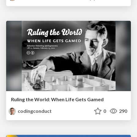
Ruling the World: When Life Gets Gamed
codingconduct
0
290