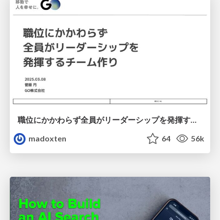
職位にかかわらず全員がリーダーシップを発揮するチーム作り / Building a team where everyone can demonstrate leadership regardless of position
madoxten
64
56k