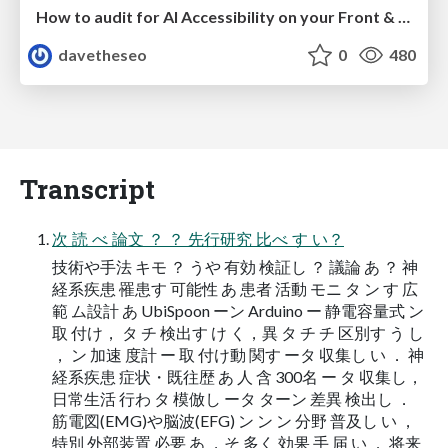
How to audit for AI Accessibility on your Front & Back End
davetheseo
0
480
Transcript
次 読 べ 論文 ？ ？ 先行研究 比べ す い？
技術や手法 キモ ？ うや 有効 検証し ？ 議論 あ ？ 神
経系疾患 罹患す 可能性 あ 患者 活動 モニ タ ン す 広
範 ム設計 あ UbiSpoon ーン Arduino ー 静電容量式 ン
取 付け， タ チ 検出す け く，異 タ チ チ 区別す う し
， ン 加速 度計 ー 取 付け動 関す ータ 収集し い ． 神
経系疾患 症状・既往歴 あ 人 含 300名 ー タ 収集し，
日常生活 行わ タ 模倣し ータ ターン 差異 検出し ．
筋電図(EMG)や脳波(EFG) ン ン ン 分野 普及し い ，
特別 外部装置 必要 あ ，そ 多く 効果 手 届 い ． 将来