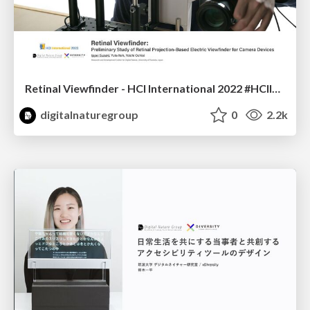
Retinal Viewfinder - HCI International 2022 #HCII2022 (Oral presentation by Ippei Suzuki)
digitalnaturegroup
0
2.2k