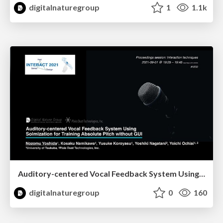
digitalnaturegroup
1
1.1k
Auditory-centered Vocal Feedback System Using Solmization for Training Absolute Pitch without GUI
digitalnaturegroup
0
160