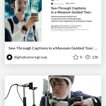
See-Through Captions in a Museum Guided Tour: Exploring Museum Guided Tour for Deaf and Hard-of-Hearing People with Real-Time Captioning on Transparent Display ICCHP-AAATE 2022 #ICCHP_AAATE_22 (Oral presentation by Ippei Suzuki)
digitalnaturegroup
0
22k