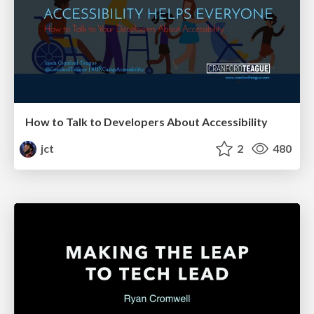
How to Talk to Developers About Accessibility
jct
2
480