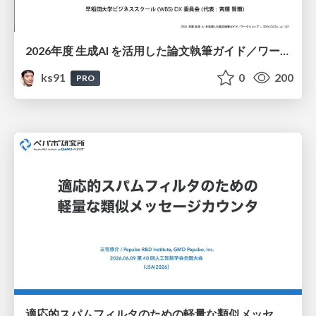
2026年度 生成AI を活用した論文執筆ガイド／ワークショップ / 2026 Academic Year Guide to Writing Papers Using Generative AI - Workshop
ks91
0
200
PRO
適応的スパムフィルタのための軽量な類似メッセージカウンタ / jsai2026-adaptive-spam-filter