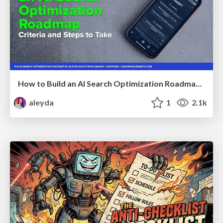
How to Build an AI Search Optimization Roadmap - Criteria and Steps to Take #SEOIRL
aleyda
1
2.1k