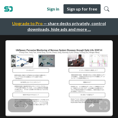
Sign in
Sign up for free
Upgrade to Pro
— share decks privately, control
downloads, hide ads and more …