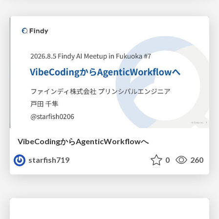
VibeCodingからAgenticWorkflowへ
starfish719
0
260