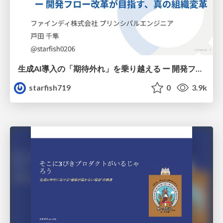
生成AI導入の「期待外れ」を乗り越える ー 開発フロー改革が目指す、真の組織変革
starfish719
0
3.9k