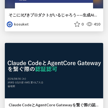
そこに3びきプロダクトがいるじゃろう——生成AI時代における“価値が届かない理由”の構造
kosuket
0
410
Claude CodeとAgentCore Gatewayを繋ぐ際の認証認可 / Authentication and authorization when connecting Claude Code with AgentCore Gateway