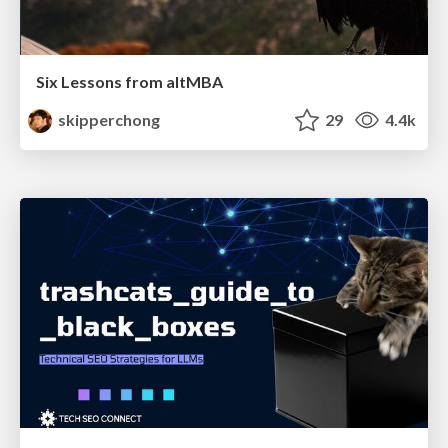
Six Lessons from altMBA
skipperchong
29
4.4k