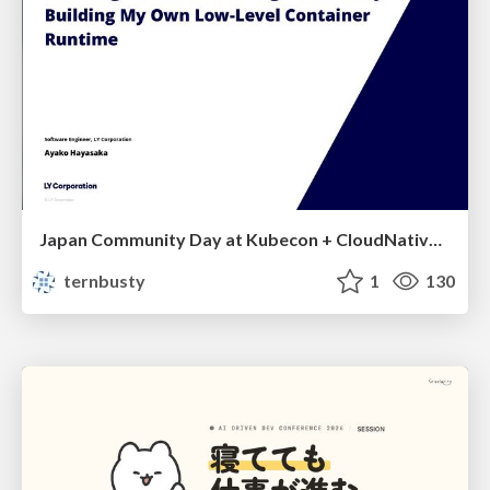
Japan Community Day at Kubecon + CloudNativeCon Japan 2026: Learning Container Privilege Control by Building My Own Low-Level Container Runtime
ternbusty
1
130