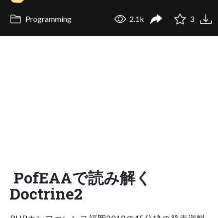
Programming
2.1k
3
PofEAAで読み解く
Doctrine2