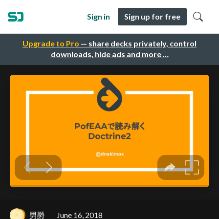
Sign in
Sign up for free
Upgrade to Pro
— share decks privately, control
downloads, hide ads and more …
男爵
June 16, 2018