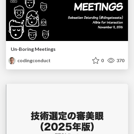
Un-Boring Meetings
codingconduct
0
370