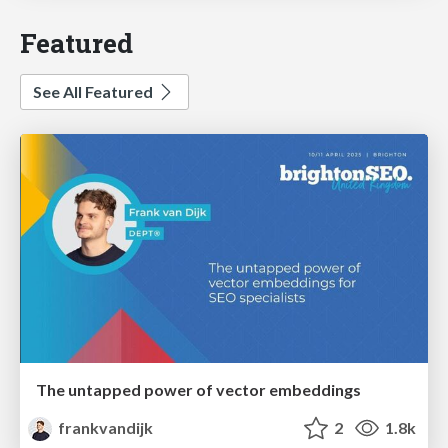
Featured
See All Featured
The untapped power of vector embeddings
frankvandijk
2
1.8k