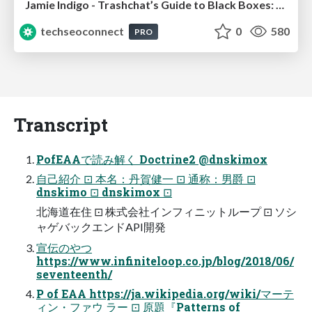
Jamie Indigo - Trashchat’s Guide to Black Boxes: Technical SEO Tactics for LLMs
techseoconnect
0
580
PRO
Transcript
PofEAAで読み解く Doctrine2 @dnskimox
自己紹介 ⊡ 本名：丹賀健一 ⊡ 通称：男爵 ⊡
dnskimo ⊡ dnskimox ⊡
北海道在住 ⊡ 株式会社インフィニットループ ⊡ ソシ
ャゲバックエンドAPI開発
宣伝のやつ
https://www.infiniteloop.co.jp/blog/2018/06/
seventeenth/
P of EAA https://ja.wikipedia.org/wiki/マーテ
ィン・ファウ ラー ⊡ 原題『Patterns of