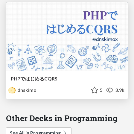
PHPではじめるCQRS
dnskimo
5
3.9k
Other Decks in Programming
See All in Programming