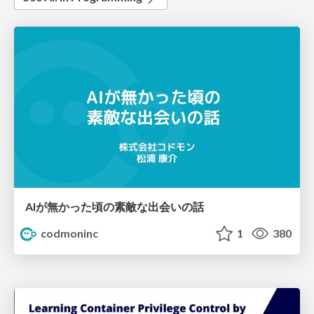
AIが無かった頃の素敵な出会いの話
codmoninc
1
380