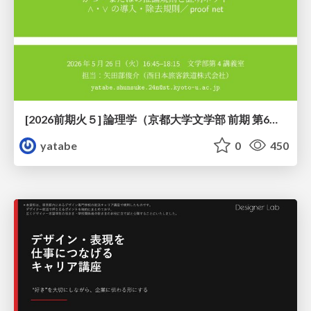
[2026前期火５] 論理学（京都大学文学部 前期 第6回）「かつとまたはの規則」
yatabe
0
450