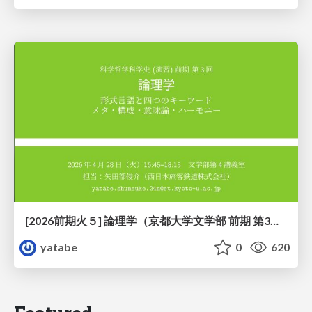
[2026前期火５] 論理学（京都大学文学部 前期 第3回）「形式言語と四つのキーワード：メタ・構成・意味論・ハーモニー」
yatabe
0
620