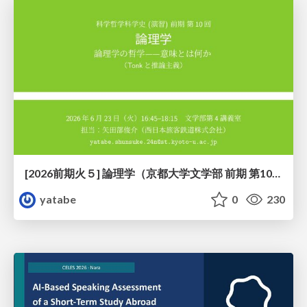
[2026前期火５] 論理学（京都大学文学部 前期 第10回）「論理学の哲学——意味とは何か（Tonkと推論主義）」
yatabe
0
230