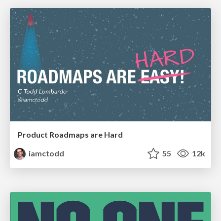
Product Roadmaps are Hard
iamctodd
55
12k