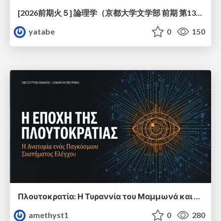
[2026前期火５] 論理学（京都大学文学部 前期 第13回）「走って、止まって、積み上がる」
yatabe
0
150
Πλουτοκρατία: Η Τυραννία του Μαμμωνά και η Μεταανθρώπινη Δουλεία
amethyst1
0
280