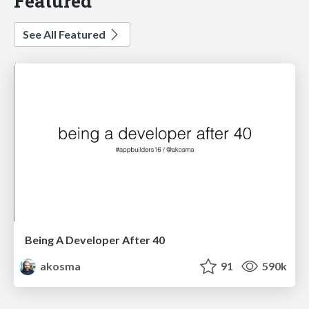
Featured
See All Featured
Being A Developer After 40
akosma
91
590k