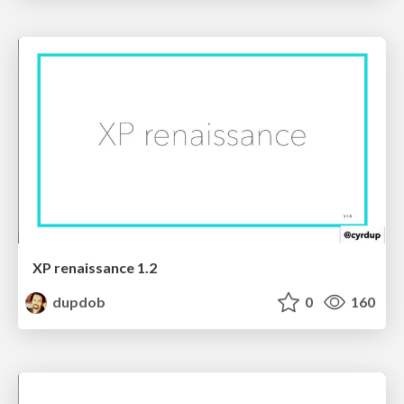
XP renaissance 1.2
dupdob
0
160