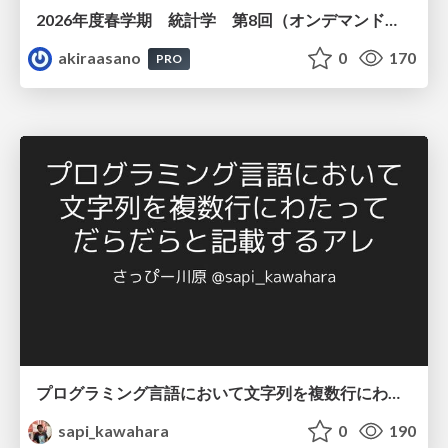
2026年度春学期 統計学 第8回（オンデマンド配信回） 演習（１）・問題に対する答案の書き方 (2026. 5. 21)
akiraasano
0
170
PRO
プログラミング言語において文字列を複数行にわたって だらだらと記載するアレ
sapi_kawahara
0
190