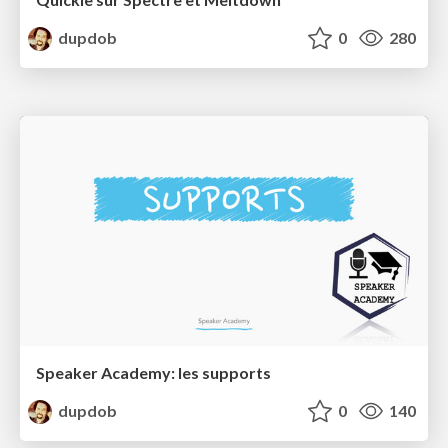
dupdob
0
280
Speaker Academy: les supports
dupdob
0
140