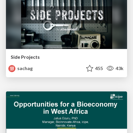
Side Projects
sachag
455
43k