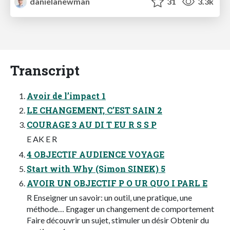
danielanewman
31
3.3k
Transcript
Avoir de l’impact 1
LE CHANGEMENT, C’EST SAIN 2
COURAGE 3 AU DI T EU R S S P
E AK E R
4 OBJECTIF AUDIENCE VOYAGE
Start with Why (Simon SINEK) 5
AVOIR UN OBJECTIF P O UR QUO I PARL E
R Enseigner un savoir: un outil, une pratique, une
méthode… Engager un changement de comportement
Faire découvrir un sujet, stimuler un désir Obtenir du