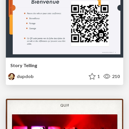
Story Telling
dupdob
1
210