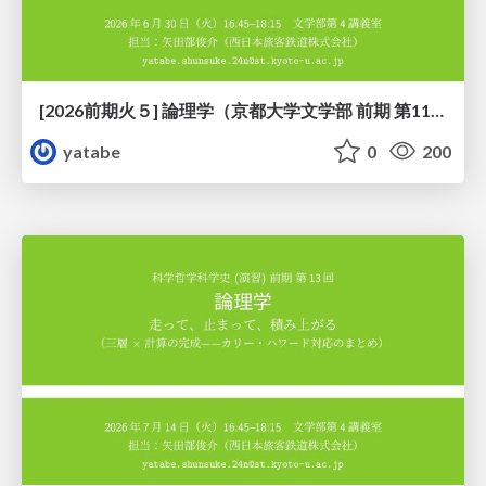
[2026前期火５] 論理学（京都大学文学部 前期 第11回）「ハーモニー：三層モデルと保存拡大」
yatabe
0
200