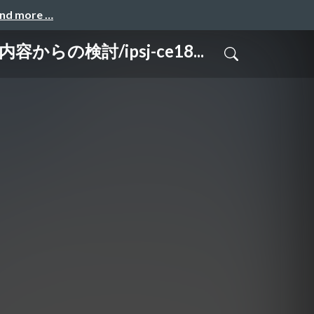
and more …
検討/ipsj-ce18...