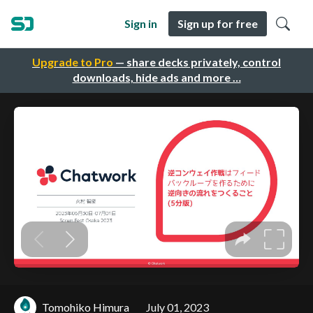
Sign in
Sign up for free
Upgrade to Pro
— share decks privately, control
downloads, hide ads and more …
Tomohiko Himura
July 01, 2023