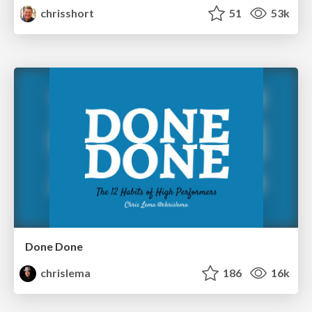
chrisshort
51
53k
Done Done
chrislema
186
16k