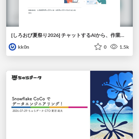
[しろおび夏祭り2026] チャットするAIから、作業するAIへ - 使われ方の変化と、その裏側で起きていること
kk0n
0
1.5k