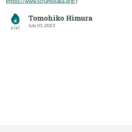
(
https://www.scrumosaka.org/
)
Tomohiko Himura
July 01, 2023