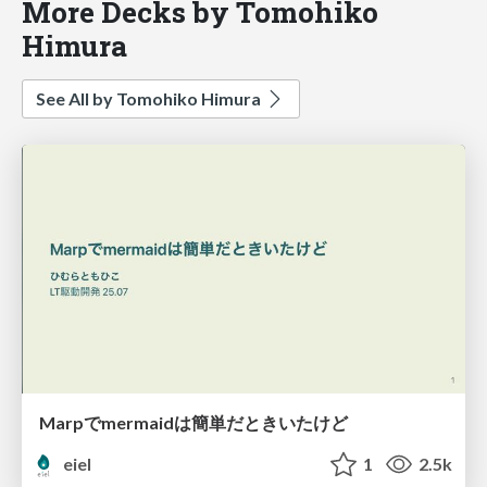
More Decks by Tomohiko
Himura
See All by Tomohiko Himura
Marpでmermaidは簡単だときいたけど
eiel
1
2.5k