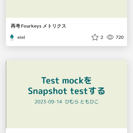
再考 Fourkeys メトリクス
eiel
2
720