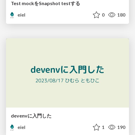
Test mockをSnapshot testする
eiel
0
180
devenvに入門した
eiel
1
190