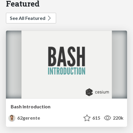
Featured
See All Featured
Bash Introduction
62gerente
615
220k