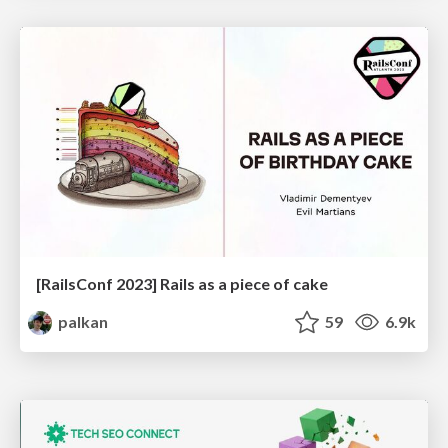
[RailsConf 2023] Rails as a piece of cake
palkan
59
6.9k