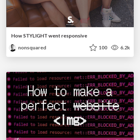
How STYLIGHT went responsive
nonsquared
100
6.2k