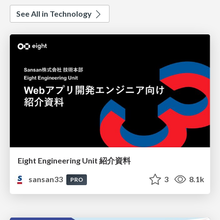
See All in Technology
Eight Engineering Unit 紹介資料
sansan33
3
8.1k
PRO