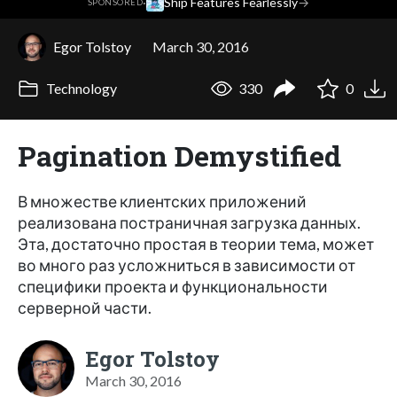
·
Ship Features Fearlessly
→
SPONSORED
Egor Tolstoy
March 30, 2016
Technology
330
0
Pagination Demystified
В множестве клиентских приложений
реализована постраничная загрузка данных.
Эта, достаточно простая в теории тема, может
во много раз усложниться в зависимости от
специфики проекта и функциональности
серверной части.
Egor Tolstoy
March 30, 2016