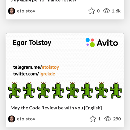
etolstoy
0
1.6k
May the Code Review be with you [English]
etolstoy
1
290