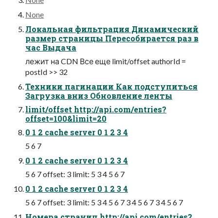
None
Локальная фильтрация Динамический
размер страницы Пересобирается раз в
час Выдача
лежит на CDN Все еще limit/offset authorId =
postId >> 32
Техники пагинации Как подступиться
Загрузка вниз Обновление ленты
limit/offset httр://api.соm/entries?
offset=100&limit=20
0 1 2 cache server 0 1 2 3 4
5 6 7
0 1 2 cache server 0 1 2 3 4
5 6 7 offset: 3 limit: 5 3 4 5 6 7
0 1 2 cache server 0 1 2 3 4
5 6 7 offset: 3 limit: 5 3 4 5 6 7 3 4 5 6 7 3 4 5 6 7
Номера страниц httр://api.соm/entries?