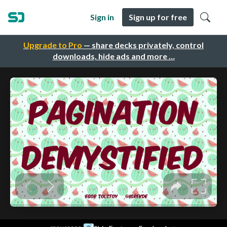
Sign in
Sign up for free
Upgrade to Pro
— share decks privately, control
downloads, hide ads and more …