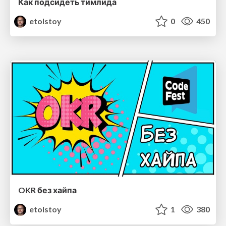
Как подсидеть тимлида
etolstoy
0
450
OKR без хайпа
etolstoy
1
380