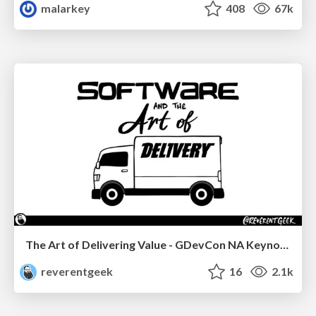
malarkey
408
67k
The Art of Delivering Value - GDevCon NA Keynote
reverentgeek
16
2.1k