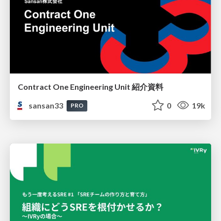
Contract One Engineering Unit 紹介資料
sansan33
0
19k
PRO