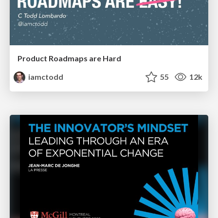
Product Roadmaps are Hard
iamctodd
55
12k