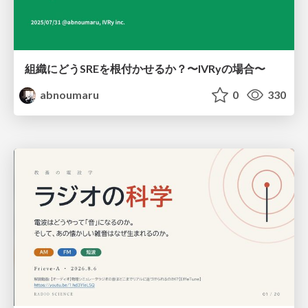
組織にどうSREを根付かせるか？〜IVRyの場合〜
abnoumaru
0
330