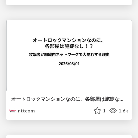
オートロックマンションなのに、各部屋は施錠なし！？ 攻撃者が組織内ネットワークで大暴れする理由 / The Front Door Is Locked, but the Rooms Are Wide Open: Why Attackers Move Freely Inside Enterprise Networks
nttcom
1
1.6k