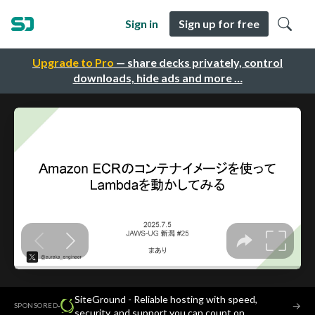
Sign in
Sign up for free
Upgrade to Pro
— share decks privately, control
downloads, hide ads and more …
SiteGround - Reliable hosting with speed,
·
→
SPONSORED
security, and support you can count on.