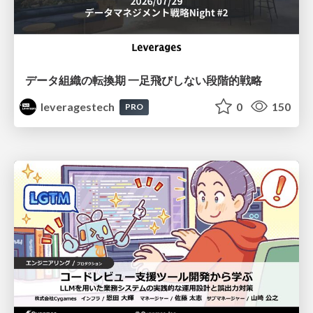
データ組織の転換期 一足飛びしない段階的戦略
leveragestech
0
150
PRO