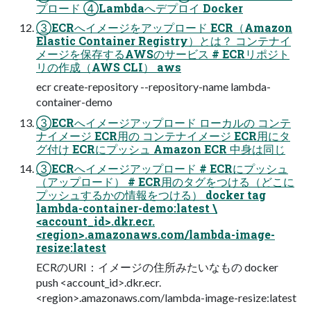
プロード ④Lambdaへデプロイ Docker
③ECRへイメージをアップロード ECR（Amazon
Elastic Container Registry）とは？ コンテナイ
メージを保存するAWSのサービス # ECRリポジト
リの作成（AWS CLI） aws
ecr create-repository --repository-name lambda-
container-demo
③ECRへイメージアップロード ローカルの コンテ
ナイメージ ECR用の コンテナイメージ ECR用にタ
グ付け ECRにプッシュ Amazon ECR 中身は同じ
③ECRへイメージアップロード # ECRにプッシュ
（アップロード） # ECR用のタグをつける（どこに
プッシュするかの情報をつける） docker tag
lambda-container-demo:latest \
<account_id>.dkr.ecr.
<region>.amazonaws.com/lambda-image-
resize:latest
ECRのURI：イメージの住所みたいなもの docker
push <account_id>.dkr.ecr.
<region>.amazonaws.com/lambda-image-resize:latest