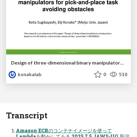
Design of three-dimensional binary manipulators for pick-and-place task avoiding obstacles (IECON2024)
konakalab
0
510
Transcript
Amazon ECRのコンテナイメージを使って
Lambdaを動かしてみる 2025.7.5 JAWS-UG 新潟