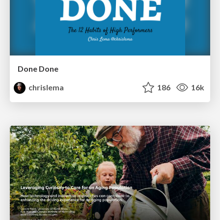
Done Done
chrislema
186
16k