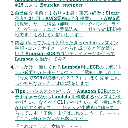
#25 まあり @eureka_engineer
自己紹介 名前：まあり ▪出身：東京 ▪経歴：SIer新
卒入社2年目（AWS業務は半年程度） ・AWS運
用保守、たまに構築 ▪趣味 ・ロックバンド、ライ
ブ、ゲーム、テニス ▪意気込み ・社外でのLT初挑
戦です！よろしくお願いします！
内容 ▪やってみようと思ったきっかけ ▪ハンズオン
手順 ▪コンテナイメージから作成すると何が嬉し
い？ Amazon ECRのコンテナイメージを使って
Lambda を動かしてみる
きっかけ 「新しく作るLambda用にECRのリポジト
リが必要だから作っといて～」 「承知しました！！
（なんでECRが必要なの？？？）」 ぼく 先輩 これ
しか知らなかった これの話をします
Tips：ハンズオンのやり方 「Amazon ECRのコン
テナイメージからLambda を作成するハンズオンを
やりたい。 なるべくCLIでやりたい。 初心者にもわ
かりやすく教えて。 」 ほとんど生成AIに作っても
らってます 「了解！まずはこれをこうして、～～」
「ここが分からないから教えて～」
「これはこういう意味で、～～」