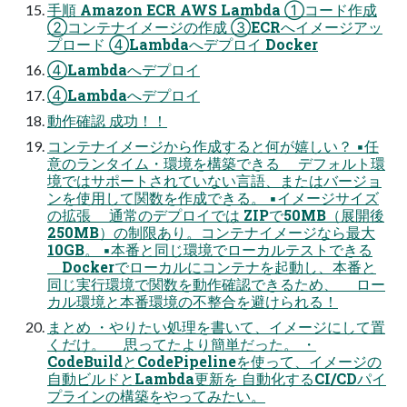
手順 Amazon ECR AWS Lambda ①コード作成
②コンテナイメージの作成 ③ECRへイメージアッ
プロード ④Lambdaへデプロイ Docker
④Lambdaへデプロイ
④Lambdaへデプロイ
動作確認 成功！！
コンテナイメージから作成すると何が嬉しい？ ▪任
意のランタイム・環境を構築できる デフォルト環
境ではサポートされていない言語、またはバージョ
ンを使用して関数を作成できる。 ▪イメージサイズ
の拡張 通常のデプロイでは ZIPで50MB（展開後
250MB）の制限あり。コンテナイメージなら最大
10GB。 ▪本番と同じ環境でローカルテストできる
Dockerでローカルにコンテナを起動し、本番と
同じ実行環境で関数を動作確認できるため、 ロー
カル環境と本番環境の不整合を避けられる！
まとめ ・やりたい処理を書いて、イメージにして置
くだけ。 思ってたより簡単だった。 ・
CodeBuildとCodePipelineを使って、イメージの
自動ビルドとLambda更新を 自動化するCI/CDパイ
プラインの構築をやってみたい。