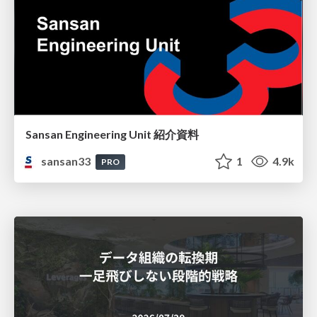
Sansan Engineering Unit 紹介資料
sansan33
1
4.9k
PRO