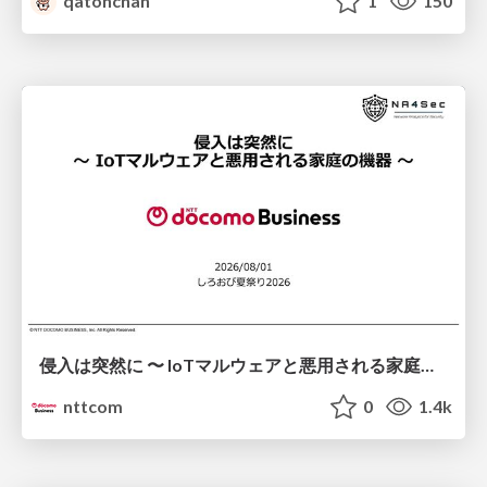
qatonchan
1
150
侵入は突然に 〜 IoTマルウェアと悪用される家庭の機器 ～ / When Intrusion Strikes: IoT Malware and the Abuse of Home Devices
nttcom
0
1.4k