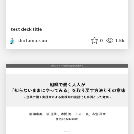
test deck title
shotamatsuo
0
1.5k