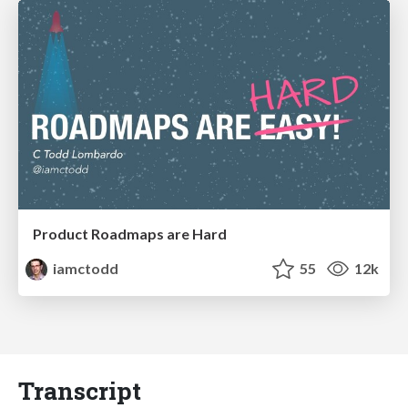
Product Roadmaps are Hard
iamctodd
55
12k
Transcript