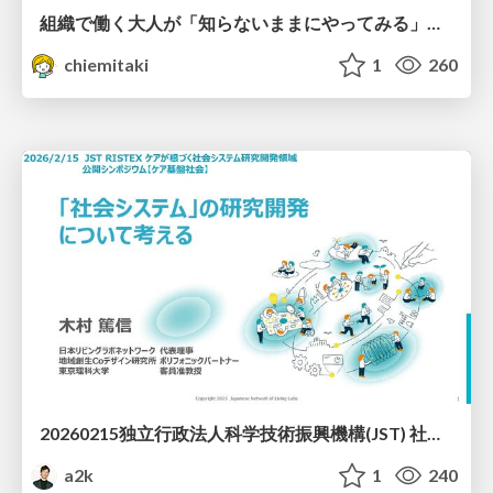
組織で働く大人が「知らないままにやってみる」を取り戻す方法とその意味〜企業で働く実務家による実践知の言語化を事例とした考察〜
chiemitaki
1
260
20260215独立行政法人科学技術振興機構(JST) 社会技術研究開発センター(RISTEX)ケアが根づく社会システム _公開シンポジウム
a2k
1
240