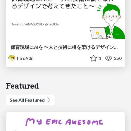
保育現場にAIを 〜人と技術に橋を架けるデザインで考えてきたこと〜 uiuxcamp2026-hoiku-ai-design
hiro93n
1
350
Featured
See All Featured