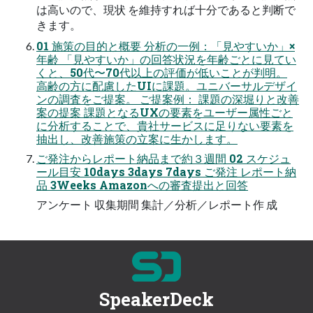
は高いので、現状 を維持すれば十分であると判断で
きます。
01 施策の目的と概要 分析の一例：「見やすいか」×
年齢 「見やすいか」の回答状況を年齢ごとに見てい
くと、50代〜70代以上の評価が低いことが判明。
高齢の方に配慮したUIに課題。ユニバーサルデザイ
ンの調査をご提案。 ご提案例： 課題の深堀りと改善
案の提案 課題となるUXの要素をユーザー属性ごと
に分析することで、貴社サービスに足りない要素を
抽出し、改善施策の立案に生かします。
ご発注からレポート納品まで約３週間 02 スケジュ
ール目安 10days 3days 7days ご発注 レポート納
品 3Weeks Amazonへの審査提出と回答
アンケート 収集期間 集計／分析／レポート作 成
SpeakerDeck