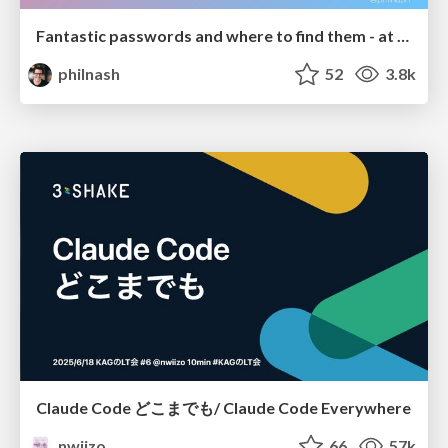
Fantastic passwords and where to find them - at NoRuKo
philnash
52
3.8k
Claude Code どこまでも/ Claude Code Everywhere
nwiizo
66
57k