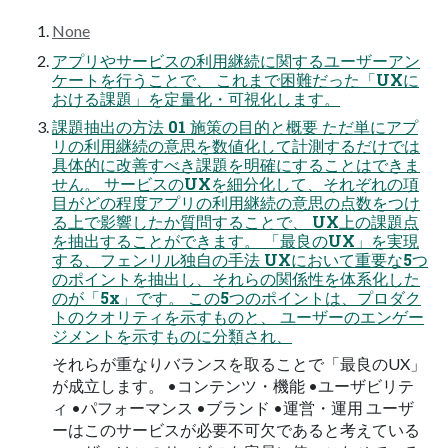
None
アプリやサービスの利用継続に関するユーザーアン
ケートを行うことで、 これまで困難だった「UXに
おける課題」を定量化・可視化します。
課題抽出の方法 01 施策の目的と概要 ただ単にアプ
リの利用継続の意思を数値化して計測するだけでは
具体的に改善すべき課題を明確にすることはできま
せん。 サービスのUXを細分化して、それぞれの項
目がどの程度アプリの利用継続の意思の点数をつけ
る上で影響したか質問することで、 UX上の課題点
を抽出することができます。 「最良のUX」を実現
する、フェンリル独自の手法 UXにおいて重要な5つ
のポイントを抽出し、それらの関係性を体系化した
のが「5x」です。 この5つのポイントは、プロダク
トのクオリティを示すものと、 ユーザーのエンゲー
ジメントを示すものに分類され、
それらが重なりバランスを取ることで「最良のUX」
が成立します。 •コンテンツ・機能 •ユーザビリテ
ィ •パフォーマンス •ブランド •運営・運用 ユーザ
ーはこのサービスが必要不可欠であると考えている