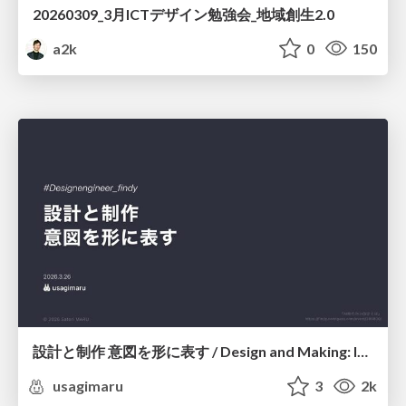
20260309_3月ICTデザイン勉強会_地域創生2.0
a2k
0
150
設計と制作 意図を形に表す / Design and Making: Intent Made Form
usagimaru
3
2k