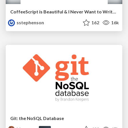
CoffeeScript is Beautiful & I Never Want to Write Plain JavaScript Again
sstephenson
162
16k
Git: the NoSQL Database