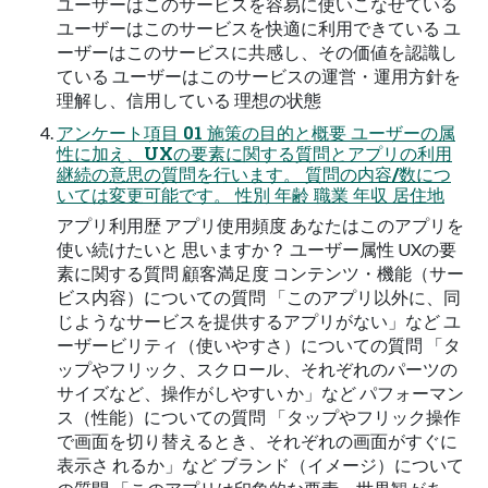
ユーザーはこのサービスを容易に使いこなせている
ユーザーはこのサービスを快適に利用できている ユ
ーザーはこのサービスに共感し、その価値を認識し
ている ユーザーはこのサービスの運営・運用方針を
理解し、信用している 理想の状態
アンケート項目 01 施策の目的と概要 ユーザーの属
性に加え、UXの要素に関する質問とアプリの利用
継続の意思の質問を行います。 質問の内容/数につ
いては変更可能です。 性別 年齢 職業 年収 居住地
アプリ利用歴 アプリ使用頻度 あなたはこのアプリを
使い続けたいと 思いますか？ ユーザー属性 UXの要
素に関する質問 顧客満足度 コンテンツ・機能（サー
ビス内容）についての質問 「このアプリ以外に、同
じようなサービスを提供するアプリがない」など ユ
ーザービリティ（使いやすさ）についての質問 「タ
ップやフリック、スクロール、それぞれのパーツの
サイズなど、操作がしやすい か」など パフォーマン
ス（性能）についての質問 「タップやフリック操作
で画面を切り替えるとき、それぞれの画面がすぐに
表示さ れるか」など ブランド（イメージ）について