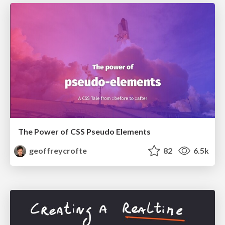
The Power of CSS Pseudo Elements
geoffreycrofte
82
6.5k