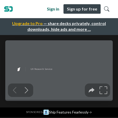
Sign in
Sign up for free
Upgrade to Pro
— share decks privately, control
downloads, hide ads and more …
·
Ship Features Fearlessly
→
SPONSORED