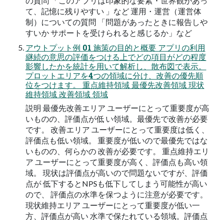
の質問 「このアプリは印象的な要素・世界観があっ
て、記憶に残りやすい 」など 運用・運営（運営体
制）についての質問 「問題があったときに報告しや
すいか サポートを受けられると感じるか」など
アウトプット例 01 施策の目的と概要 アプリの利用
継続の意思の評価をつける上でどの項目がどの程度
影響したかを統計を用いて解析し、散布図で表示。
プロットエリアを4つの領域に分け、改善の優先順
位をつけます。 重点維持領域 最優先改善領域 現状
維持領域 改善領域 領域
説明 最優先改善エリア ユーザーにとって重要度が高
いものの、評価点が低 い領域。最優先で改善が必要
です。 改善エリア ユーザーにとって重要度は低く、
評価点も低い領域。 重要度が低いので最優先ではな
いものの、何らかの 改善が必要です。 重点維持エリ
ア ユーザーにとって重要度が高く、評価点も高い領
域。 現状は評価点が高いので問題ないですが、評価
点が 低下するとNPSも低下してしまう可能性が高い
ので、 評価点の水準を保つように注意が必要です。
現状維持エリア ユーザーにとって重要度が低い一
方、評価点が高い 水準で保たれている領域。評価点