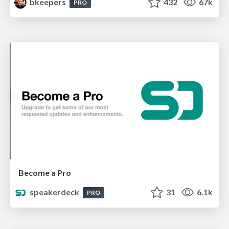
bkeepers
432
67k
PRO
Become a Pro
speakerdeck
31
6.1k
PRO