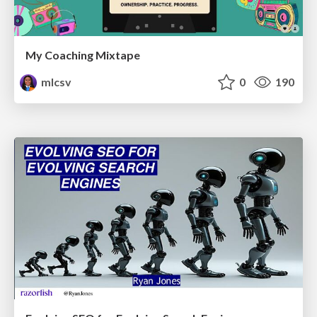
My Coaching Mixtape
mlcsv
0
190