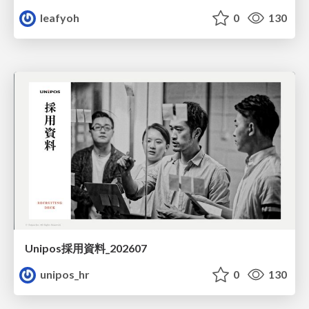
leafyoh
0
130
Unipos採用資料_202607
unipos_hr
0
130