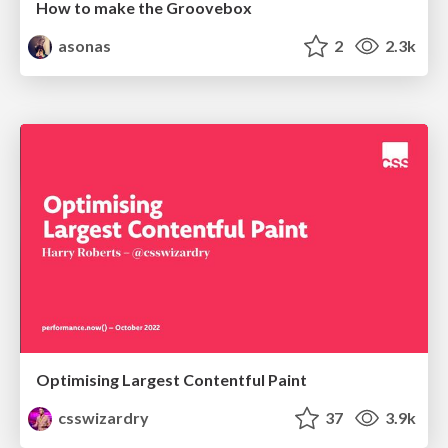
How to make the Groovebox
asonas
2
2.3k
Optimising Largest Contentful Paint
csswizardry
37
3.9k