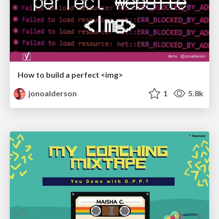
How to build a perfect <img>
jonoalderson
1
5.8k