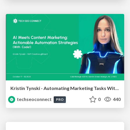
Kristin Tynski - Automating Marketing Tasks With AI
techseoconnect
0
440
PRO