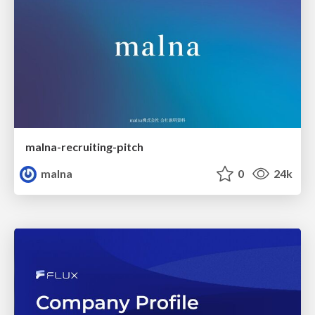
malna-recruiting-pitch
malna
0
24k