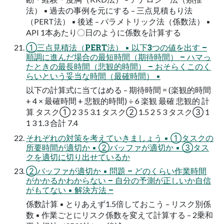
法） ▪ 過去の事例を元にする – 三点⾒積もり法
（PERT法） ▪ 後述 – パラメトリック法（係数法） ▪
API 1本あたり〇⽇のように係数を計算する
①三点⾒積法（PERT法） ▪ 以下3つの値を出す –
順調に進んだ場合の最短時間（期待時間） – ハマっ
たときの最⻑時間（悲観的時間） – おそらくこのく
らいという妥当な時間（最確時間） ▪
以下の計算式に当てはめる – 期待時間 = (楽観的時間
+ 4 × 最確時間 + 悲観的時間) ÷ 6 楽観 最確 悲観的 計
算 タスク① 2 3 5 3.1 タスク② 1.5 2 5 3 タスク③ 1
1 3 1.3 合計 7.4
それぞれの対策を考えていきましょう ▪ ①タスクの
所要時間が適切か ▪ ②バッファが適切か ▪ ③タス
クを適切に切り出せているか
②バッファが適切か ▪ 問題 – どのくらい作業時間
がかかるかわからない – ⾃分の予測が正しいか⾃信
がもてない ▪ 解決⽅法 –
係数計算 ▪ とりあえず1.5倍しておこう – リスク別係
数 ▪ 作業ごとにリスク係数を変えて計算する – 2乗和