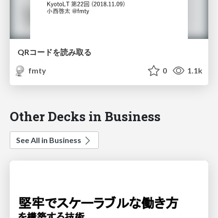
QRコードを読み取る
fmty
0
1.1k
Other Decks in Business
See All in Business