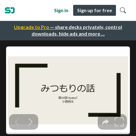
Sign in
Sign up for free
Upgrade to Pro
— share decks privately, control
downloads, hide ads and more …