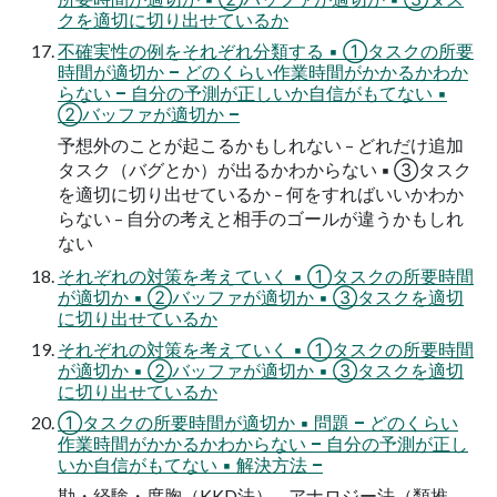
クを適切に切り出せているか
不確実性の例をそれぞれ分類する ▪ ①タスクの所要
時間が適切か – どのくらい作業時間がかかるかわか
らない – ⾃分の予測が正しいか⾃信がもてない ▪
②バッファが適切か –
予想外のことが起こるかもしれない – どれだけ追加
タスク（バグとか）が出るかわからない ▪ ③タスク
を適切に切り出せているか – 何をすればいいかわか
らない – ⾃分の考えと相⼿のゴールが違うかもしれ
ない
それぞれの対策を考えていく ▪ ①タスクの所要時間
が適切か ▪ ②バッファが適切か ▪ ③タスクを適切
に切り出せているか
それぞれの対策を考えていく ▪ ①タスクの所要時間
が適切か ▪ ②バッファが適切か ▪ ③タスクを適切
に切り出せているか
①タスクの所要時間が適切か ▪ 問題 – どのくらい
作業時間がかかるかわからない – ⾃分の予測が正し
いか⾃信がもてない ▪ 解決⽅法 –
勘・経験・度胸（KKD法） – アナロジー法（類推