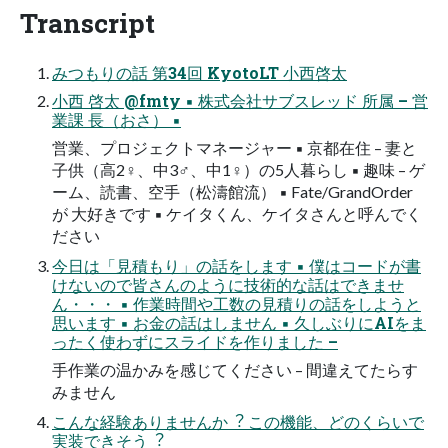
Transcript
みつもりの話 第34回 KyotoLT ⼩⻄啓太
⼩⻄ 啓太 @fmty ▪ 株式会社サブスレッド 所属 – 営
業課 ⻑（おさ） ▪
営業、プロジェクトマネージャー ▪ 京都在住 – 妻と
⼦供（⾼2♀、中3♂、中1♀）の5⼈暮らし ▪ 趣味 – ゲ
ーム、読書、空⼿（松濤館流） ▪ Fate/GrandOrder
が ⼤好きです ▪ ケイタくん、ケイタさんと呼んでく
ださい
今⽇は「⾒積もり」の話をします ▪ 僕はコードが書
けないので皆さんのように技術的な話はできませ
ん・・・ ▪ 作業時間や⼯数の⾒積りの話をしようと
思います ▪ お⾦の話はしません ▪ 久しぶりにAIをま
ったく使わずにスライドを作りました –
⼿作業の温かみを感じてください – 間違えてたらす
みません
こんな経験ありませんか︖ この機能、どのくらいで
実装できそう︖