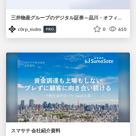
三井物産グループのデジタル証券～品川・オフィス＆ホテル～徹底解説セミナー
c0rp_mdm
0
610
PRO
スマサテ 会社紹介資料