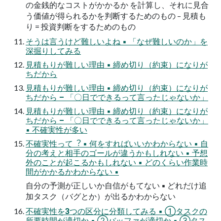
の⾦銭的なコストがかかるか を計算し、それに⾒合
う価値が得られるかを判断するためのもの – ⾒積も
り = 投資判断をするためのもの
そうは⾔うけど難しいよね ▪ 「なぜ難しいのか」を
深掘りしてみる
⾒積もりが難しい理由 ▪ 締め切り（約束）になりが
ちだから
⾒積もりが難しい理由 ▪ 締め切り（約束）になりが
ちだから – 「〇⽇でできるって⾔ったじゃないか」
⾒積もりが難しい理由 ▪ 締め切り（約束）になりが
ちだから – 「〇⽇でできるって⾔ったじゃないか」
▪ 不確実性が多い
不確実性って︖ ▪ 何をすればいいかわからない ▪ ⾃
分の考えと相⼿のゴールが違うかもしれない ▪ 予想
外のことが起こるかもしれない ▪ どのくらい作業時
間がかかるかわからない ▪
⾃分の予測が正しいか⾃信がもてない ▪ どれだけ追
加タスク（バグとか）が出るかわからない
不確実性を3つの区分に分類してみる ▪ ①タスクの
所要時間が適切か ▪ ②バッファが適切か ▪ ③タス