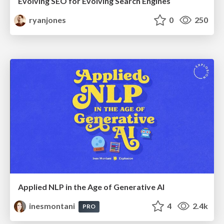
Evolving SEO for Evolving Search Engines
ryanjones
0
250
Applied NLP in the Age of Generative AI
inesmontani
4
2.4k
PRO