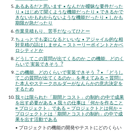
あるあるだと思います ▪ なんだか曖昧な要件だった
り ▪ はじめて聞くような機能だったり ▪ できるかで
きないかもわからないような機能だったり ▪ しかも
期限が急だったり
作業⾒積もり、苦⼿だなってひとー
ちょっとでも楽になるといいな ▪ アジャイル的な相
対⾒積の話はしません – ストーリーポイントとかベ
ロシティとか
どうしてこの質問が出てくるのか この機能、どのく
らいで 実装できそう︖
この機能、どのくらいで実装できそう︖ ▪ 「どうし
てこの質問が出てくるのか」を考えてみる – 質問し
た本⼈やステークホルダーがなんらかの意志決定を
するため
我々は限られた「期間とコスト」の制約 の中で成果
を出す必要がある ▪ 我々の仕事は「何かを作ること
= プロジェクト」である – プロジェクトとは何か –
プロジェクトとは「期間とコストの制約」の中で成
果を出す活動である
▪ プロジェクトの機能の開発やテストにどのくらい