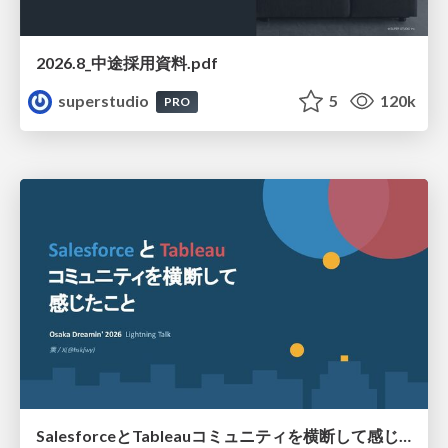
2026.8_中途採用資料.pdf
superstudio
5
120k
PRO
SalesforceとTableauコミュニティを横断して感じたこと（Osaka Dreamin）