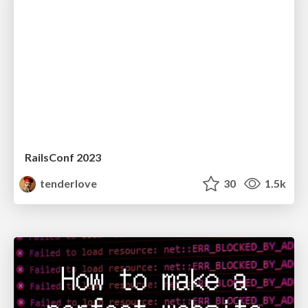
RailsConf 2023
tenderlove
30
1.5k