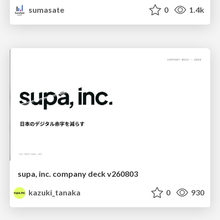
sumasate
0
1.4k
supa, inc. company deck v260803
kazuki_tanaka
0
930