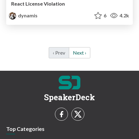
React License Violation
dynamis
6
4.2k
‹ Prev
Next ›
SpeakerDeck
Top Categories