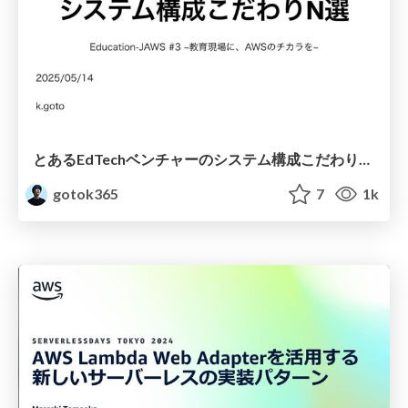
とあるEdTechベンチャーのシステム構成こだわりN選 / edtech-system
gotok365
7
1k