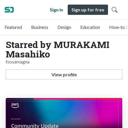
Sign in
Sign up for free
Featured
Business
Design
Education
How-to &
Starred by MURAKAMI
Masahiko
fossamagna
View profile