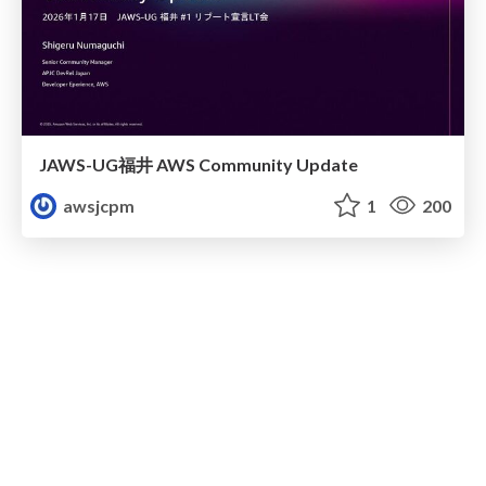
JAWS-UG福井 AWS Community Update
awsjcpm
1
200