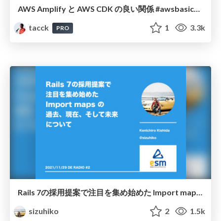
AWS Amplify と AWS CDK の良い関係 #awsbasics #AWSAmplifyJP
tacck
1
3.3k
PRO
Rails 7の採用提案で注目を集め始めた Import maps の過去、現在、そして未来について/de radio 2
sizuhiko
2
1.5k