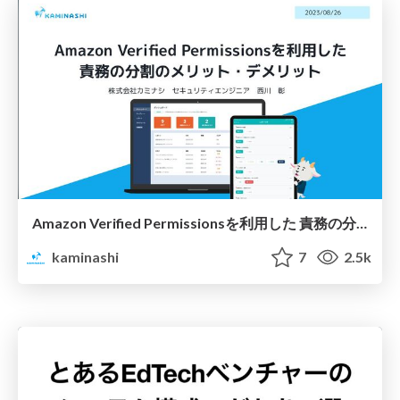
Amazon Verified Permissionsを利用した 責務の分割のメリット・デメリット / Advantages and Disadvantages of Separation of Responsibilities Using Amazon Verified Permissions
kaminashi
7
2.5k