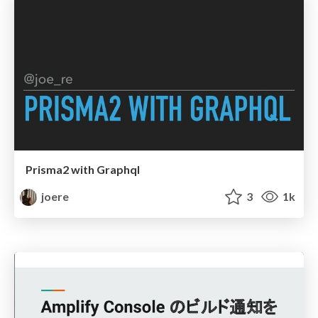
Prisma2 with Graphql
joere
3
1k