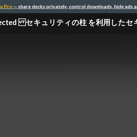
o Pro
— share decks privately, control downloads, hide ads 
rchitected セキュリティの柱 を利用した 