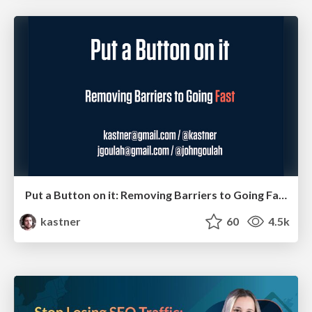
Put a Button on it: Removing Barriers to Going Fast.
kastner
60
4.5k