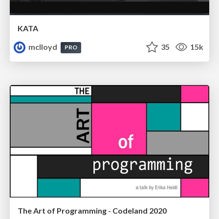
KATA
mclloyd
35
15k
PRO
The Art of Programming - Codeland 2020