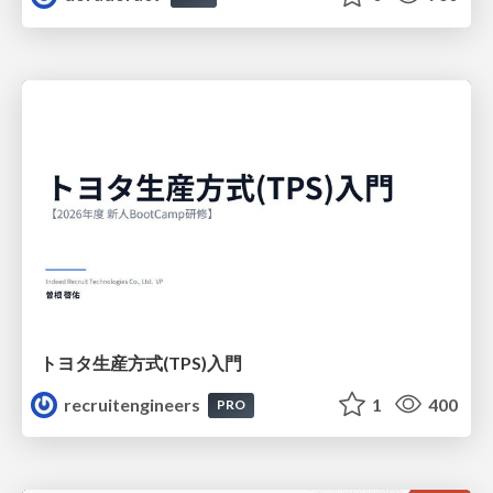
トヨタ⽣産⽅式(TPS)⼊⾨
recruitengineers
1
400
PRO