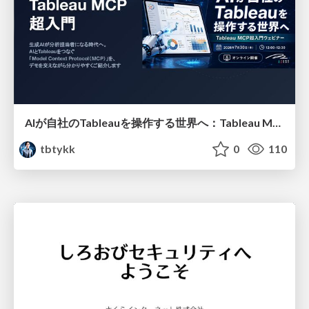
AIが自社のTableauを操作する世界へ：Tableau MCP超入門
tbtykk
0
110