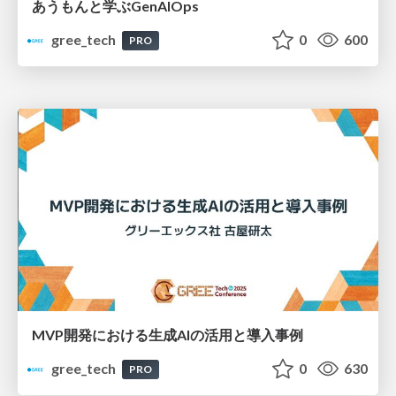
あうもんと学ぶGenAIOps
gree_tech
0
600
PRO
MVP開発における生成AIの活用と導入事例
gree_tech
0
630
PRO