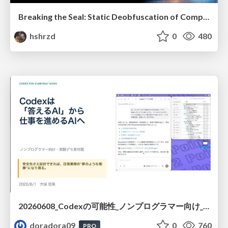
Breaking the Seal: Static Deobfuscation of Compiled V8 JavaScript Bytecode Malware
hshrzd
0
480
20260608_Codexの可能性_ノンプログラマー向け_大城追記
doradora09
0
760
PRO