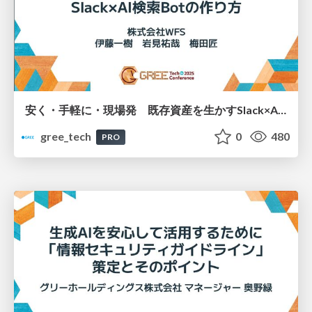
安く・手軽に・現場発 既存資産を生かすSlack×AI検索Botの作り方
gree_tech
0
480
PRO