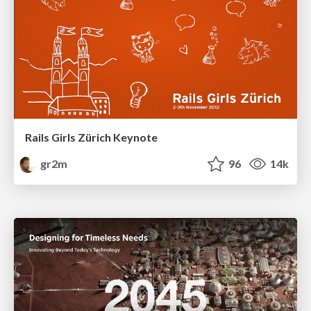
Rails Girls Zürich Keynote
gr2m
96
14k