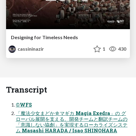
Designing for Timeless Needs
cassininazir
1
430
Transcript
©WFS
「魔法少女まどか☆マギカ Magia Exedra」の グ
ローバル展開を支える、開発チームと翻訳チームの
「意識しない協創」を実現するローカライズシステ
ム Masashi HARADA / Isao SHINOHARA