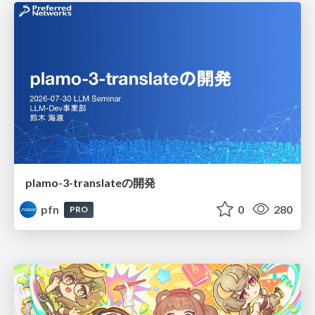
plamo-3-translateの開発
pfn
0
280
PRO