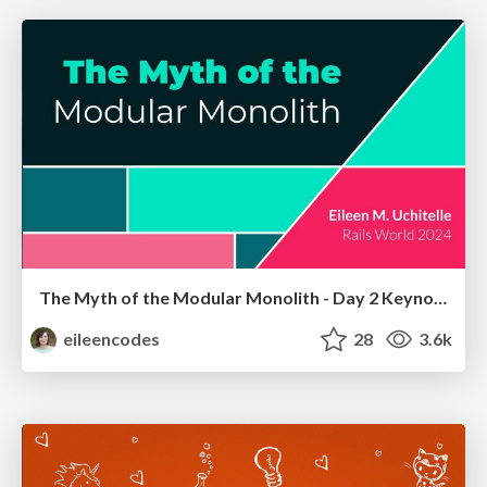
The Myth of the Modular Monolith - Day 2 Keynote - Rails World 2024
eileencodes
28
3.6k