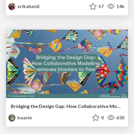
erikaheidi
57
14k
Bridging the Design Gap: How Collaborative Modelling removes blockers to flow between stakeholders and teams @FastFlow conf
baasie
0
630