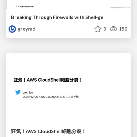
Breaking Through Firewalls with Shell-gei
greymd
0
150
狂気！AWS CloudShell細胞分裂！