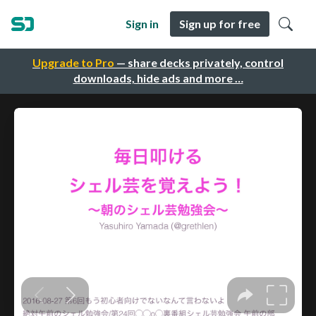
Sign in
Sign up for free
Upgrade to Pro
— share decks privately, control
downloads, hide ads and more …