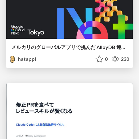
メルカリのグローバルアプリで挑んだ AlloyDB 運用と課題解決の実践記
hatappi
0
230