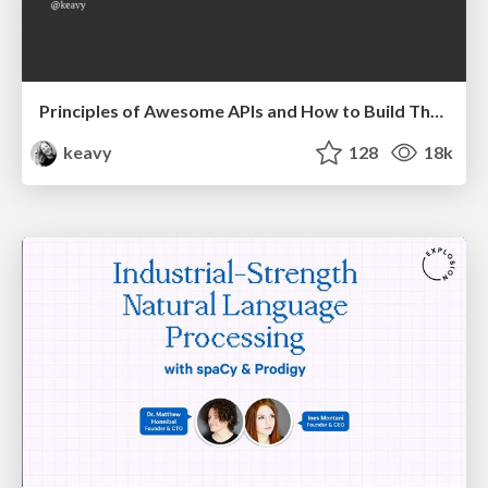
Principles of Awesome APIs and How to Build Them.
keavy
128
18k