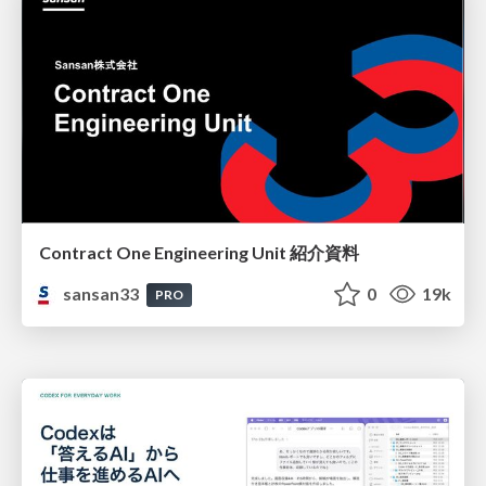
Contract One Engineering Unit 紹介資料
sansan33
0
19k
PRO