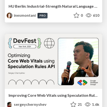
HU Berlin: Industrial-Strength Natural Language Processing with spaCy and Prodigy
inesmontani
0
610
PRO
Improving Core Web Vitals using Speculation Rules API
sergeychernyshev
21
1.6k