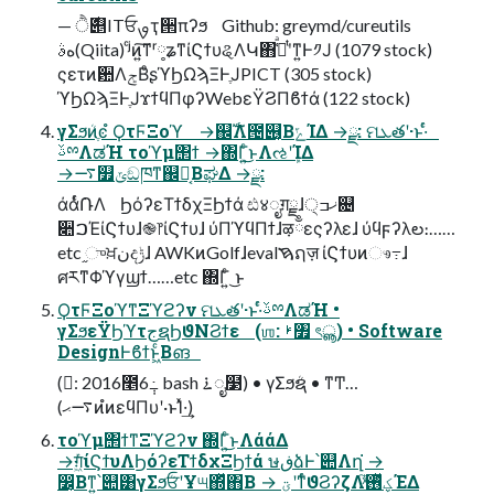
— ࣍ੈ୅ITਓࡐҭ੒πʔϧ Github: greymd/cureutils
هࣄ(Qiita) ʲͨͷ͍͠ͳʳ༷ʑͳίϚϯυୡΛԿ΋ߟ͑ͣʹͭͳ͍Ͱ༡Ϳ (1079 stock)
ςετͷ਺ΛݮΒͦ͏ʂϓϦΩϡΞͰֶͿPICT (305 stock)
ϓϦΩϡΞͰֶͿϫϯϥΠφʔWebεΫϨΠϐϯά (122 stock)
γΣϧܳͷֶͼํ ϘτϜΞοϓ →஌ࣝΛ౔୆͔ΒݻΊΔ →ྫ: ମܥతʹ·ͱ·ͬͨ
ࢿྉΛಡΉ τοϓμ΢ϯ →΍Γ͍ͨ͜ͱΛઌʹܾΊΔ
→࠷௿ݶඞཁͳ஌͔ࣝΒಘΔ →ྫ:
άάͬͨ݁ՌΛ ϦόʔεΤϯδχΞϦϯά ඪ४ೖग़ྗɺ੍ޚߏ଄
૊ࠐΈίϚϯυɺ֎෦ίϚϯυɺ ύΠϓϥΠϯɺऴྃεςʔλεɺ ύϥϝʔλల։……
etc ֦ுਖ਼نදݱɺ AWKͷGolfɺevalࠇຐज़ ίϚϯυͷෳ߹ɺ
ศརͳΦϓγϣϯ……etc ΍Γ͍ͨ ͜ͱ
ϘτϜΞοϓͳΞϓϩʔν ମܥతʹ·ͱ·ͬͨࢿྉΛಡΉ •
γΣϧεΫϦϓτجຊϦϑΝϨϯε (ஶ: ࢁ৿ ৎൣ) • Software
DesignͰϐϯͱ͖ͨΒങ͏
(ྫ: 2016೥6݄߸ bash ࠶ೖ໳) • γΣϧܳຊ • ͳͲ…
(࠷ޙͷํͷεϥΠυʹ·ͱΊͯ·͢)
τοϓμ΢ϯͳΞϓϩʔν ΍Γ͍ͨ͜ͱΛάάΔ
→ग़͖ͯͨίϚϯυΛϦόʔεΤϯδχΞϦϯά ษڧձͰ՝୊Λղ͘ →
෼͔Βͳ͍՝୊͸γΣϧܳਓʹҰ୴΍ͬͯ΋Β͏ → ؾʹͳͬͨϑϨʔζΛ֮͑ͯؼͬͯ࢖ͬͯΈΔ