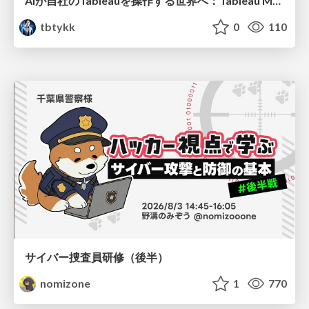
AIが自社のTableauを操作する世界へ：Tableau MCP超入門
tbtykk
0
110
サイバー捜査員研修（後半）
nomizone
1
770