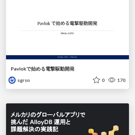
Pavlokで始める電撃駆動開発
sgrsn
0
170