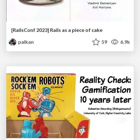
[RailsConf 2023] Rails as a piece of cake
palkan
59
6.9k