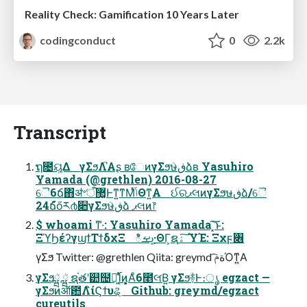
Reality Check: Gamification 10 Years Later
codingconduct
0
2.2k
Transcript
ຖ೔ୟ͚Δ γΣϧܳΛ֮͑Α͏ʂ ʙேͷγΣϧܳษڧձʙ Yasuhiro
Yamada (@grethlen) 2016-08-27
ୈ6ճ΋͏ॳ৺ऀ޲͚Ͱͳ͍ͳΜͯݴΘͳ͍Α ઈରޕલͷγΣϧษڧձ/ୈ
24ճ̋̋őཪ൪૊γΣϧܳษڧձ ޕલͷ෦
$ whoami ͳ·͑: Yasuhiro Yamada ͓͠͝ͱ:
ΞϓϦέʔγϣϯΤϯδχΞ ిࢠܾࡁ·ΘΓ͕ຊۀ ͠ΎΈ: Ξχϝؑ৆
γΣϧܳ Twitter: @grethlen Qiita: greymd ةݥ͡Όͳ͍Α
γΣϧܳྺ ܳྺ ຊ֨తʹ୺຤։͖࢝Ίͨͷ͕͓͓Αͦ6೥લ͘Β͍ γΣϧܳؔ࿈Ͱ։ൃ egzact —
γΣϧͷऑ఺Λิ͏ίϚϯυୡ Github: greymd/egzact
cureutils