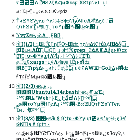
ຖ೔୺຤Λ։͍֮ͯ͑ͨϑϨʔζΛୟ͘ͷΦεεϝ ΧϨϯμʔͷ֬ೝͱ͔ɺ
ੜ׆ʹඞཁͳ࡞ۀ͕GOODʢޙड़ʣ
ͲͬͪͷΞϓϩʔν͕͍͍ͷʁ ࠓͷ্ୡϨϕϧʹԠͯ͡όϥϯεΛऔΔͷ͕େ੾
ϘτϜΞοϓ͚ͩͩͱख͕ಈ͔ͳ͍ɻ τοϓμ΢ϯ͚ͩͩͱ஌͕ࣝ๘ͷ૥ʹɻ
ϓνγΣϧܳษڧձΛ ͜Ε͔Β։͖·͢
ਐΊํ(1/3) ೖ໳ऀʢࠇ͍ը໘͕·ͩ͜Θ͍͓ͱ΋ͩͪʣ ը໘ʹग़ΔίϚϯυࣸܦ͋Δ͍͸άάͬͯԼ͍͞ɻ
๞͖ͨΒมଶΛ؍࡯ͯ͠Լ͍͞ɻ͜Θ͘ͳ͍Ͱ͢ɻ ॳ৺ऀʢgrepͰϩάΛ֬ೝ͢Δͷ͕͍͍ͤͥͷ͓ͱ΋ͩͪʣ
͋ͨΒ͍͠ίϚϯυͱΦϓγϣϯΛ֮͑·͠ΐ͏ɻ ޙͰࢿྉΛݟฦͯ͠Έ·͠ΐ͏ɻ
தڃऀʢxargsͰվߦΛআ͘ͷ͕श׳Խͯ͠Δ͓ͱ΋ͩͪʣ
஌Βͳ͍Tips͕͋Δͱࢥ͏ͷͰɺੋඇ࣋ͪؼͬͯԼ͍͞ɻ มଶʢAWKͰGolf͢Δ͓ͱ΋ͩͪʣ
Ғͦ͏ͳ͜ͱݴͬͯͯ͢Έ·ͤΜɻมଶճ౴ظ଴ͯ͠·͢ɻ
ਐΊํ(2/3) ಈ࡞؀ڥ
໰୊͸Ubuntu14.14ͷbashͰಈ࡞֬ೝࡁΈɻ
ࢿྉࣗମ͸طʹWebͰݟΕ·͢ɻ Ͱ͖Δ͚ͩ౴͑Λݟͳ͍ͰਐΊͯԼ͍͞ɻ
ͨΊͷࡧҾͱͯ͠͝׆༻Լ͍͞ɻ
ਐΊํ(3/3) ୺຤ͷઆ໌ $ ίϚϯυ -Φϓγϣϯ΍ͦͷଞ 'จࣈྻϦςϥϧ'
ϑΝΠϧ # ίϝϯτ -
ઌ಄ͷ $ ͸ϓϩϯϓτΛද͢ه߸Ͱೖྗ͸ෆཁɻ - จ຤ͷٯεϥογϡ \
͸վߦʢ͋ͬͯ΋ͳͯ͘΋OKʣ [࣋ͪؼΓϙΠϯτ] આ໌ͩΒͩΒ