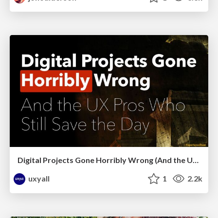
Digital Projects Gone Horribly Wrong (And the UX Pros Who Still Save the Day) - Dean Schuster
uxyall
1
2.2k