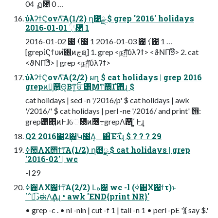
04 ݄ ฏ೔ 0 …
ύλʔϯϚονΛ͠Α͏(1/2) ղ౴ྫ $ grep '2016' holidays
2016-01-01 ۚ ݩ೔ 1
2016-01-02 ౔ ࡾ͕೔ 1 2016-01-03 ೔ ࡾ͕೔ 1 …
[grepίϚϯυͷ࢖͍ํͷجຊ] 1. grep <நग़͍ͨ͠ύλʔϯ> <ϑΝΠϧ໊> 2. cat
<ϑΝΠϧ໊> | grep <நग़͍ͨ͠ύλʔϯ>
ύλʔϯϚονΛ͠Α͏(2/2) ผղ $ cat holidays | grep 2016
grepͷ࢖͍ํ͕Θ͔Βͳ͍ਓʹ͸͜Μͳ΍Γํ΋ɻ $
cat holidays | sed -n '/2016/p' $ cat holidays | awk
'/2016/' $ cat holidays | perl -ne '/2016/ and print' ஫:
grep͸଎͍ͷͰɺେ఍ͷ৔߹grepΛ࢖ͬͨ΄͏͕͍͍ Ͱ͢ɻ
Q2 2016೥2݄͸Կ೔͋Δ͔ ਺͑ͯΈ·͠ΐ͏ɻ $ ? ? ? 29
ߦ਺ΛΧ΢ϯτ͠Α͏(1/2) ղ౴ྫ $ cat holidays | grep
'2016-02' | wc
-l 29
ߦ਺ΛΧ΢ϯτ͠Α͏(2/2) Լه͸ wc -l (ߦ਺Χ΢ϯτ)ͱ
΄΅ಉ͡ڍಈΛ͢Δɻ • awk 'END{print NR}'
• grep -c . • nl -nln | cut -f 1 | tail -n 1 • perl -pE '}{ say $.'