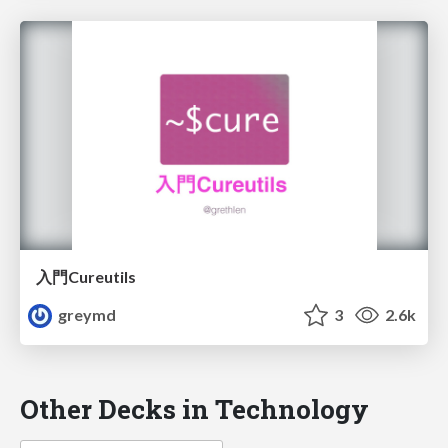
入門Cureutils
greymd
3
2.6k
Other Decks in Technology