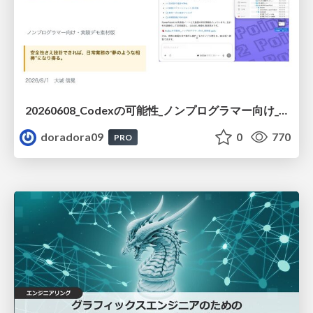
20260608_Codexの可能性_ノンプログラマー向け_大城追記
doradora09
0
770
PRO