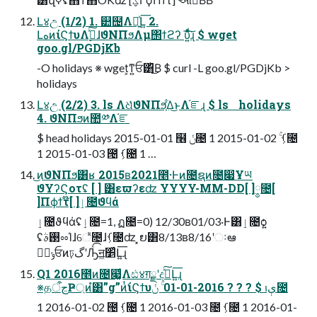
Լ४උ (1/2) 1. ୺຤Λ։͍ͯԼ͍͞ 2.
ԼهͷίϚϯυΛ࣮ߦͯ͠ɺϑΝΠϧΛμ΢ϯϩʔ υ͍ͯͩ͘͠͞ɻ $ wget
goo.gl/PGDjKb
-O holidays ※ wget͕ͳ͍ਓ͸ͪ͜Β $ curl -L goo.gl/PGDjKb >
holidays
Լ४උ (2/2) 3. ls ΛଧͬͯϑΝΠϧ͕͋Δ͜ͱΛ֬ೝɻ $ ls holidays
4. ϑΝΠϧͷ಺༰Λ֬ೝ
$ head holidays 2015-01-01 ໦ ݩ೔ 1 2015-01-02 ۚ ࡾ͕೔
1 2015-01-03 ౔ ࡾ͕೔ 1 …
͜ͷϑΝΠϧ͸ʁ 2015ʙ2021೥·Ͱͷ೔ຊͷ೔෇Ұཡ
ϑΥʔϚοτʢ [ ] ͸εϖʔεʣ YYYY-MM-DD[ ]༵೔[
]Πϕϯτ໊[ ]ٳ೔ϑϥά
ٳ೔ϑϥάʢٳ೔=1, ฏ೔=0) 12/30ʙ01/03·Ͱ͸ٳ೔ѻ͍
ʢ࢓ࣄೲΊɺେᷢ೔ɺࡾ͕೔ʣ ͓ຍ͸8/13ʙ8/16ʹઃఆ
దٓݸਓͷঢ়گʹԠͯ͡ॻ͖׵͑ͯԼ͍͞ɻ
Q1 2016೥ͷ೔෇͚ͩΛඪ४ग़ྗʹදࣔͯ͠Լ͍͞ɻ
※தڃऀҎ্ͷํ͸”g”ͷͭ͘ίϚϯυېࢭ $ ? ? ? 2016-01-01 ۚ ݩ೔
1 2016-01-02 ౔ ࡾ͕೔ 1 2016-01-03 ೔ ࡾ͕೔ 1 2016-01-