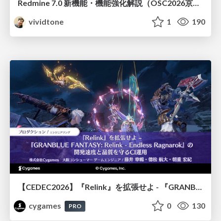
Redmine 7.0 新機能・機能強化解説（OSC2026京都ダイジェスト版）
vividtone
1
190
【CEDEC2026】『Relink』を拡張せよ - 『GRANBLUE FANTASY: Relink - Endless Ragnarok』の開発速度と品質を守るCI運用
cygames
0
130
PRO