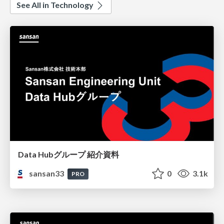
See All in Technology
Data Hubグループ 紹介資料
sansan33
0
3.1k
PRO