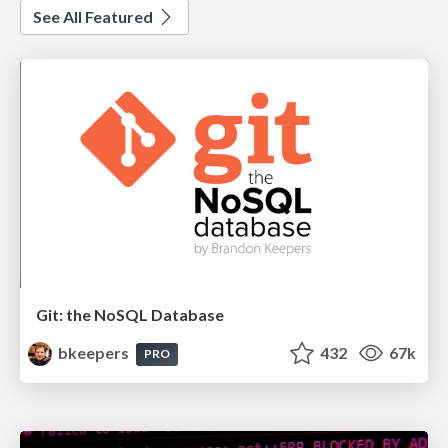
See All Featured
Git: the NoSQL Database
bkeepers
432
67k
PRO