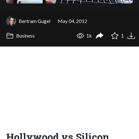
Bertram Gugel
May 04, 2012
Business
1k
1
Hollywood vs Silicon