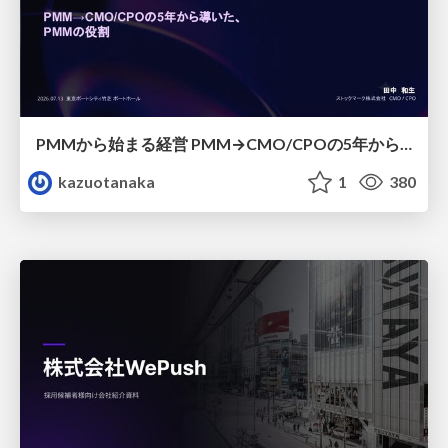
PMMから始まる経営 PMM→CMO/CPOの5年から導いた、 PMMの役割
kazuotanaka
1
380