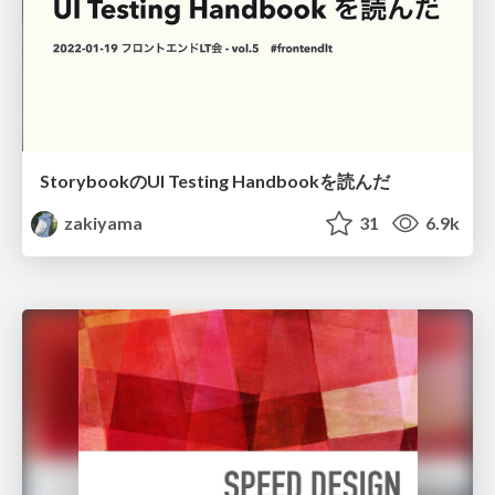
StorybookのUI Testing Handbookを読んだ
zakiyama
31
6.9k