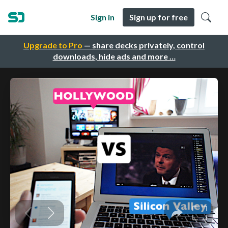
Sign in
Sign up for free
Upgrade to Pro
— share decks privately, control
downloads, hide ads and more …