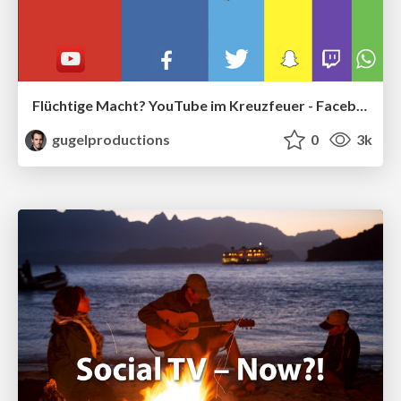
Flüchtige Macht? YouTube im Kreuzfeuer - Facebook & Co greifen an #rp15 #mcb15
gugelproductions
0
3k