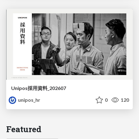
Unipos採用資料_202607
unipos_hr
0
120
Featured