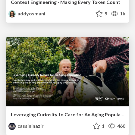
Context Engineering - Making Every Token Count
addyosmani
9
1k
Leveraging Curiosity to Care for An Aging Population
cassininazir
1
460