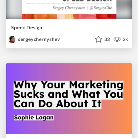
Speed Design
sergeychernyshev
33
2k