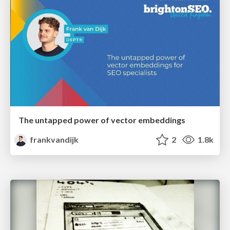
The untapped power of vector embeddings
frankvandijk
2
1.8k