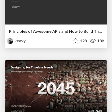
Principles of Awesome APIs and How to Build Them.
keavy
128
18k