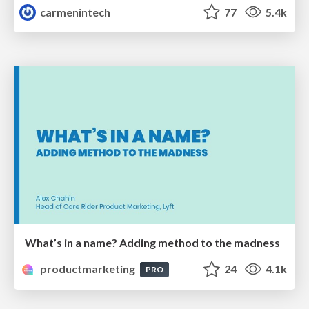
carmenintech
77
5.4k
What’s in a name? Adding method to the madness
productmarketing
24
4.1k
PRO