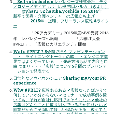
Self-introduction レバレジーズ株式会社 テク
ノロジーメディアラボ 広報 吉田ハルカ （きよし）
@yharu_52 haruka.yoshida.165 2014年
新卒で医療・介護ベンチャーの広報立ち上げ
2015年 退職、フリーランス広報 &ライタ
ー
「PRアカデミー」2015年度MVP受賞 2016
年 レバレジーズへ転職 「広報LT大会
#PRLT」、「広報ヒカリエランチ」開始
Wat’s #PRLT ? 5分間で行う プレゼンテーション
・「ライトニングトーク」の略 ・エンジニア業
界ではよくやっている ・発表方法も話す内容も自
由 つまり・・・ ”広報”について5分間のプレゼンテ
ーションで発表する
日常的なノウハウのシェア Sharing my/your PR
experience
Why #PRLT? 広報あるある ✔広報なったばかりで
何していいか分からない ✔セミナーで成功事例を聞
いても、それが自社に応用できそうにない ✔他社の
広報はどんなことに取り組んでいるのか知りたい ✔
同業だからこそ聞いてほしい悩みがある、教えても