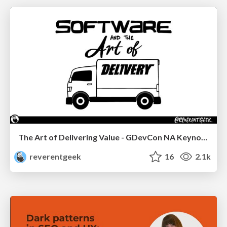
The Art of Delivering Value - GDevCon NA Keynote
reverentgeek
16
2.1k