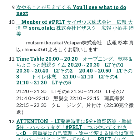
次やることが見えてくる You'll see what to do
next
Menber of #PRLT サイボウズ株式会社 広報 大
滝 空 sora.otaki 株式会社ビザスク 広報 小酒井 睦
美
mutsumi.kozakai VeJapan株式会社 広報 杉本 真
以 chinmai0u0 よろしくお願いします
Time Table 20:00～20:20 オープニング、乾杯＆
ちょこっと懇親タイム 20:20～20:30 LTその1
20:30～20:40 LTその2 20:40～20:50 LTその
3 トイレ休憩 21:00～21:10 LTその4
21:10～21:20 LTその5
21:20～21:30 LTその6 21:30～21:40 LTその7
21:４0〜22:10 懇親会 22:10～22:15 写真撮影
22:15～22:30 クロージング、片付け（22:30完全撤
退）
ATTENTION ・LT発表時間は5分+質疑応答・準備
5分 ・ハッシュタグ「#PRLT」つぶやいてくださ
い:D ・貴重品は自己管理 ・途中で変える場合は運営
メンバーにひとこと言ってから！ ・PRLTブログ