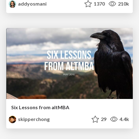
addyosmani
1370
210k
Six Lessons from altMBA
skipperchong
29
4.4k