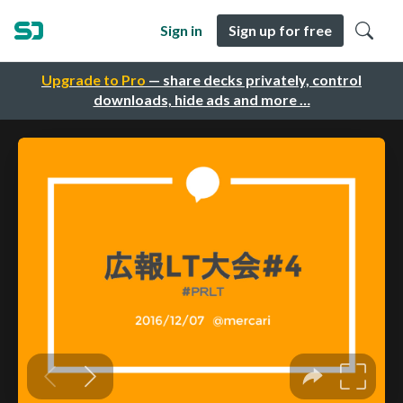
Sign in
Sign up for free
Upgrade to Pro
— share decks privately, control
downloads, hide ads and more …