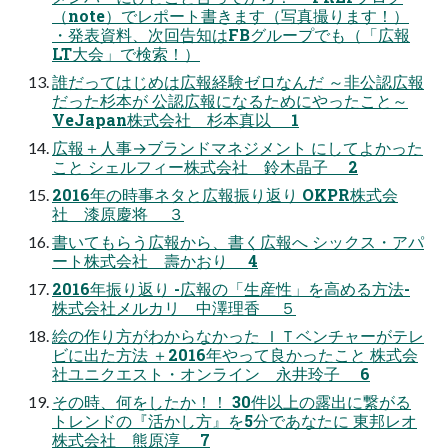
（note）でレポート書きます（写真撮ります！）
・発表資料、次回告知はFBグループでも（「広報
LT大会」で検索！）
誰だってはじめは広報経験ゼロなんだ ～非公認広報
だった杉本が 公認広報になるためにやったこと～
VeJapan株式会社 杉本真以 1
広報＋人事→ブランドマネジメント にしてよかった
こと シェルフィー株式会社 鈴木晶子 2
2016年の時事ネタと広報振り返り OKPR株式会
社 漆原慶将 ３
書いてもらう広報から、書く広報へ シックス・アパ
ート株式会社 壽かおり 4
2016年振り返り -広報の「生産性」を高める方法-
株式会社メルカリ 中澤理香 ５
絵の作り方がわからなかった ＩＴベンチャーがテレ
ビに出た方法 ＋2016年やって良かったこと 株式会
社ユニクエスト・オンライン 永井玲子 6
その時、何をしたか！！ 30件以上の露出に繋がる
トレンドの『活かし方』を5分であなたに 東邦レオ
株式会社 熊原淳 7