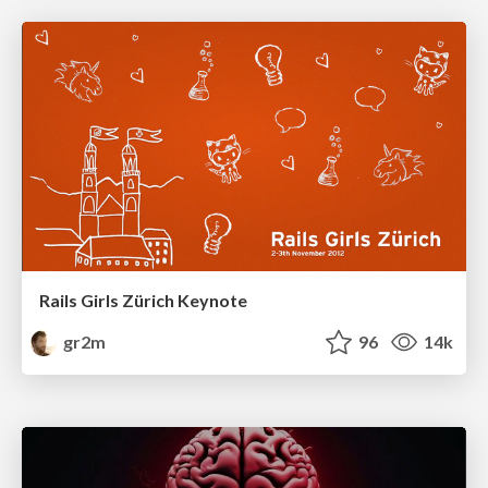
Rails Girls Zürich Keynote
gr2m
96
14k