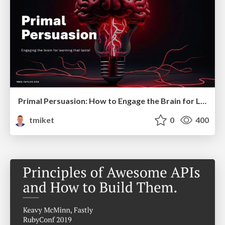
Primal Persuasion: How to Engage the Brain for Learning That Lasts
tmiket
0
400