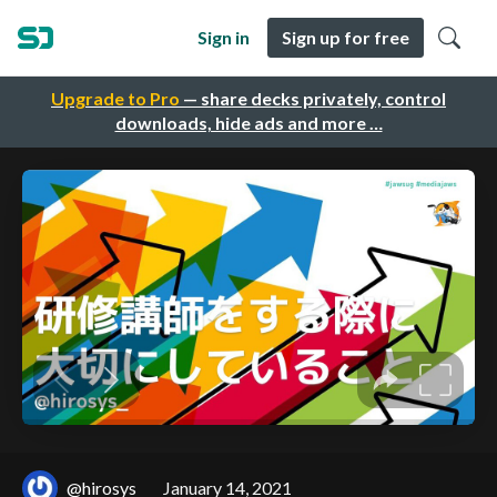
Sign in
Sign up for free
Upgrade to Pro
— share decks privately, control
downloads, hide ads and more …
@hirosys
January 14, 2021