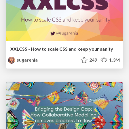
XXLCSS - How to scale CSS and keep your sanity
sugarenia
249
1.3M