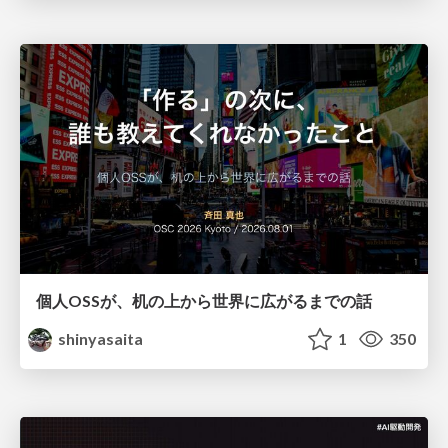
個人OSSが、机の上から世界に広がるまでの話
shinyasaita
1
350