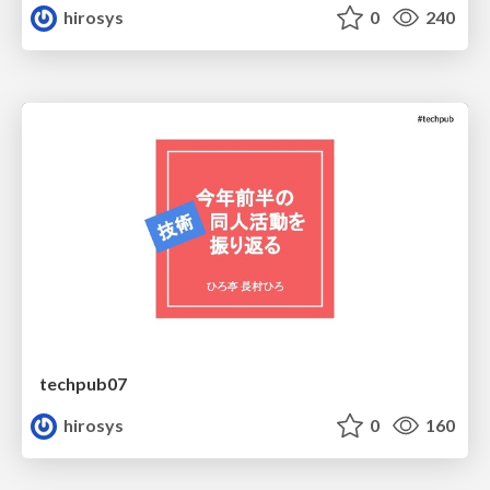
hirosys
0
240
techpub07
hirosys
0
160