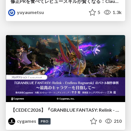
修正PRを食べてレビュースキルが賢くなる：Claude Codeによる自己改善サイクル
yuyaumetsu
5
1.3k
【CEDEC2026】『GRANBLUE FANTASY: Relink - Endless Ragnarok』のバトル制作事例 ～最高のキャラゲーを目指して～
cygames
0
210
PRO