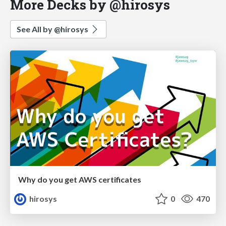
More Decks by @hirosys
See All by @hirosys
Why do you get AWS certificates
hirosys
0
470