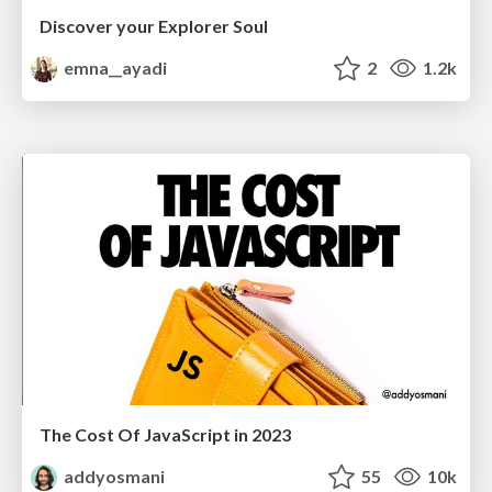
Discover your Explorer Soul
emna__ayadi
2
1.2k
The Cost Of JavaScript in 2023
addyosmani
55
10k