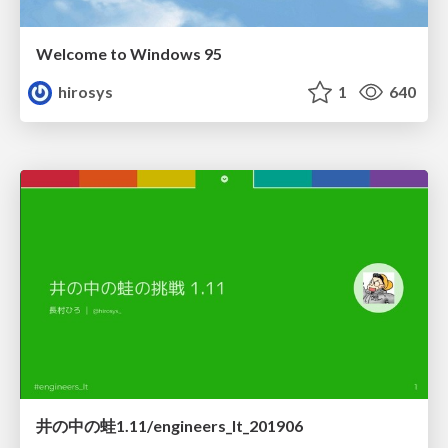
Welcome to Windows 95
hirosys
1
640
井の中の蛙1.11/engineers_lt_201906