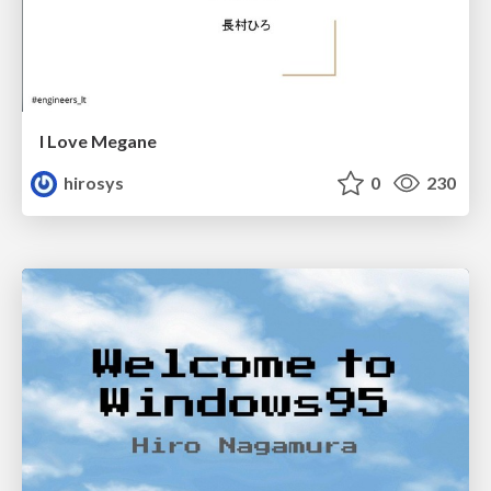
I Love Megane
hirosys
0
230