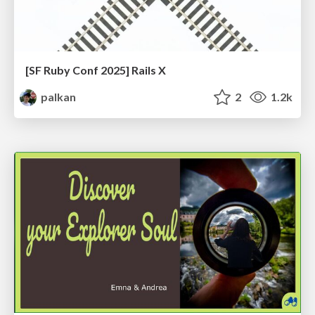
[SF Ruby Conf 2025] Rails X
palkan
2
1.2k