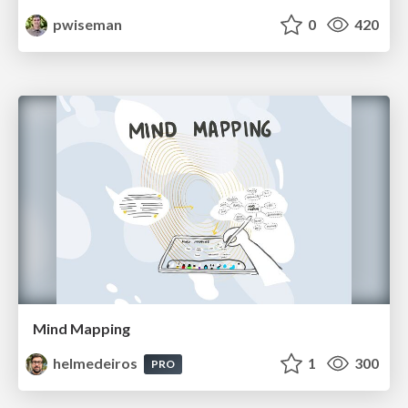
pwiseman
0
420
Mind Mapping
helmedeiros
1
300
PRO