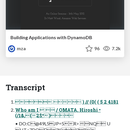
Building Applications with DynamoDB
mza
96
7.2k
Transcript
  ) // (0( ( 5 2 4181
Who am I   / OMATA, Hiroshi •
(/1&,(2$*)
• DO:C@49L5JP=5R> NQ U
HT<7DOE3KI?8