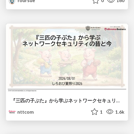
foursue
0
160
『三匹の子ぶた』から学ぶネットワークセキュリティの昔と今 / Network Security: Then and Now Through the Lens of The Three Little Pigs
nttcom
1
1.6k