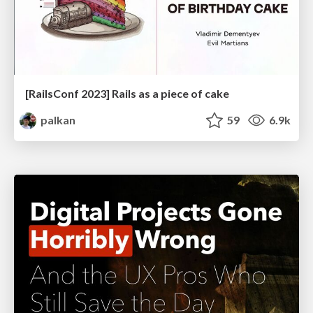
[RailsConf 2023] Rails as a piece of cake
palkan
59
6.9k