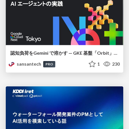
認知負荷をGemini で溶かす — GKE 基盤「Orbit」における AI エージェントの実践
sansantech
1
230
PRO