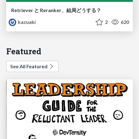
Retriever と Reranker、結局どうする？
kazuaki
2
620
Featured
See All Featured