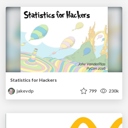
Statistics for Hackers
jakevdp
799
230k