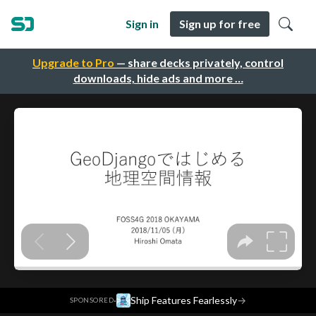
Sign in
Sign up for free
Upgrade to Pro
— share decks privately, control
downloads, hide ads and more …
·
Ship Features Fearlessly
→
SPONSORED