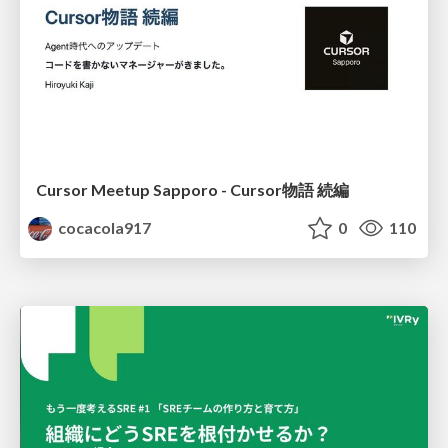
Cursor Meetup Sapporo - Cursor物語 続編
cocacola917
0
110