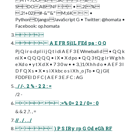
SDOABNF  • .2(%
.2!+02)#-&"'&" M;6K   •
PythonDjangoJavaScript G • Twitter: @homata •
Facebook: op.homata

 A E FR Sj1L FEd pa : Q Q
Pj Q i r o d pl i i j Q t i di A E F 3 E Wmebali d  • Q Q k
ni X • Q Q Q Q Q • i X • X d po • Q Q 3 tQ g i r W g h h
e Xd o • y t X d X • 7 3 0 w • • 3, )1/X h h d o • A E F 3 I
D F Q X s • X • s i X kbc o s i X h _o jTo • Q j GI(
FDDFEI D F C ( A E F 3 E .F C : AG
. / /-. 2 % - 2 2 : =
/2 -
  :=% 0= 2 2 / 0= : 0
& & 2 ,?. , =
// . / . . /
 ) P S IRy rp G Od eGh RF