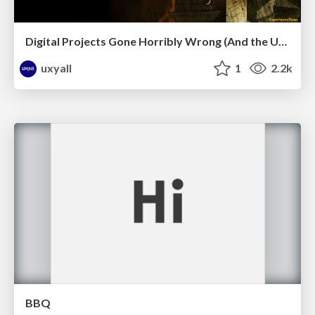
Digital Projects Gone Horribly Wrong (And the UX Pros Who Still Save the Day) - Dean Schuster
uxyall
1
2.2k
BBQ