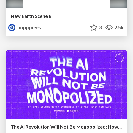
New Earth Scene 8
popppiees
3
2.5k
The AI Revolution Will Not Be Monopolized: How open-source beats economies of scale, even for LLMs