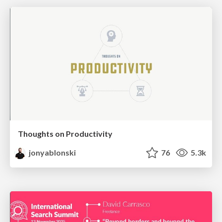
Thoughts on Productivity
jonyablonski
76
5.3k