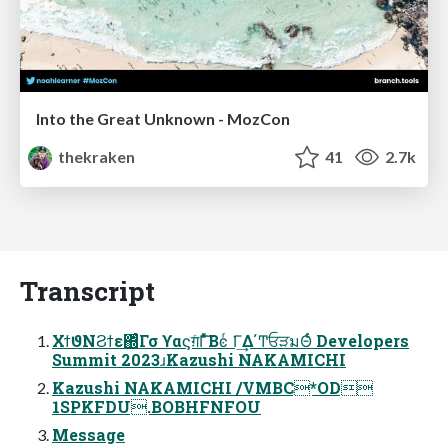
Into the Great Unknown - MozCon
thekraken
41
2.7k
Transcript
ΧϯϑΝϨϯε΍ͬͨΓσ ϒαϛग़ͨΓͯͨ͠Βͼͬ ͘Γ͢Δ΄ͲਓੜมΘͬͨ Developers
Summit 2023ɹKazushi NAKAMICHI
Kazushi NAKAMICHI /VMBC*OD
1SPKFDU.BOBHFNFOU
Message