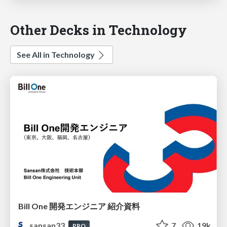
Other Decks in Technology
See All in Technology
Bill One 開発エンジニア 紹介資料
sansan33
7
19k
PRO