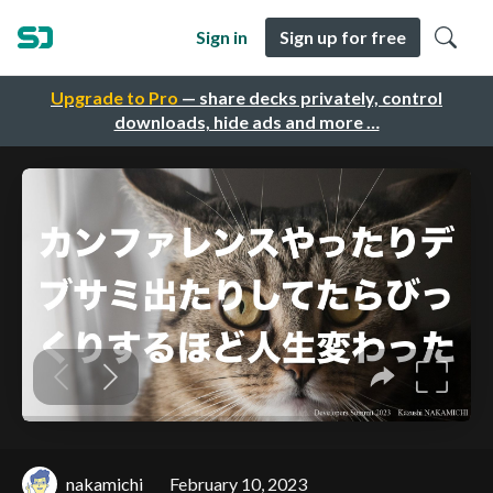
Sign in
Sign up for free
Upgrade to Pro
— share decks privately, control
downloads, hide ads and more …
nakamichi
February 10, 2023