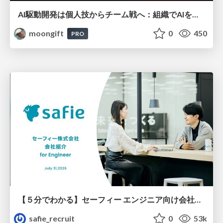
AI駆動開発は個人技からチーム戦へ：組織でAIを使いこなすための実践設計
moongift
0
450
PRO
【５分でわかる】セーフィー エンジニア向け会社紹介
safie_recruit
0
53k