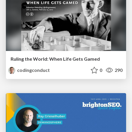
Ruling the World: When Life Gets Gamed
codingconduct
0
290