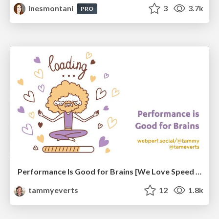
inesmontani
3
3.7k
PRO
Performance Is Good for Brains [We Love Speed 2024]
tammyeverts
12
1.8k