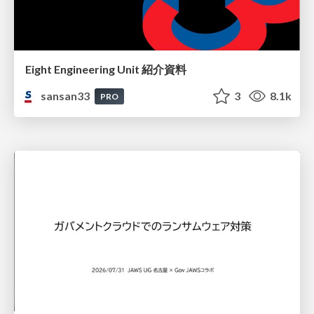
Eight Engineering Unit 紹介資料
sansan33
3
8.1k
PRO