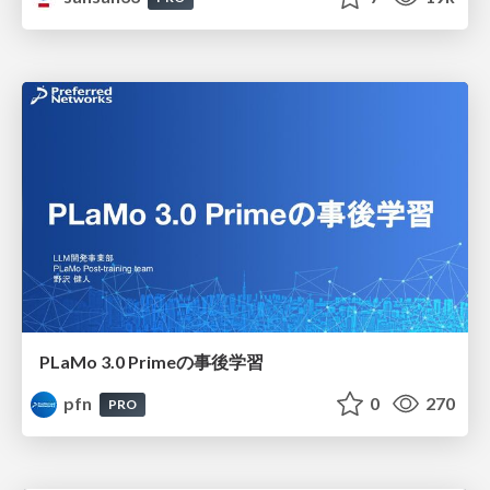
PLaMo 3.0 Primeの事後学習
pfn
0
270
PRO