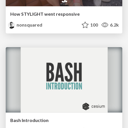
How STYLIGHT went responsive
nonsquared
100
6.2k
Bash Introduction