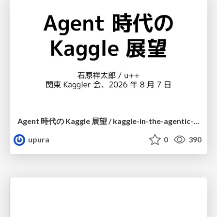
Agent 時代の Kaggle 展望 / kaggle-in-the-agentic-era
upura
0
390