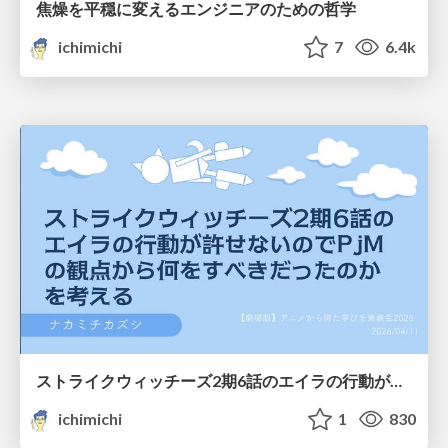
焦燥を平穏に変えるエンジニアのための哲学
ichimichi
7
6.4k
ストライクウィッチーズ2期6話のエイラの行動が許せないのでPjMの観点から何をすべきだったのかを考える
ichimichi
1
830