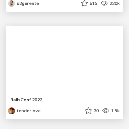
62gerente
615
220k
RailsConf 2023
tenderlove
30
1.5k