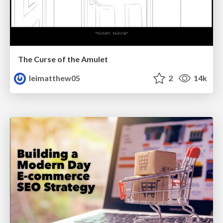
The Curse of the Amulet
leimatthew05
2
14k