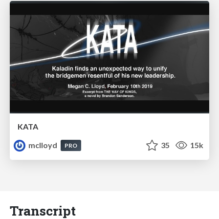
KATA
mclloyd
35
15k
PRO
Transcript