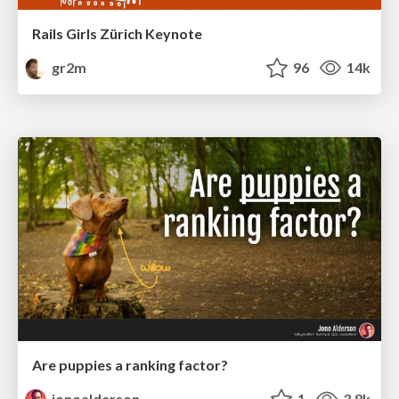
Rails Girls Zürich Keynote
gr2m
96
14k
Are puppies a ranking factor?
jonoalderson
1
3.8k