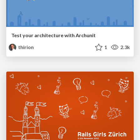
Test your architecture with Archunit
thirion
1
2.3k