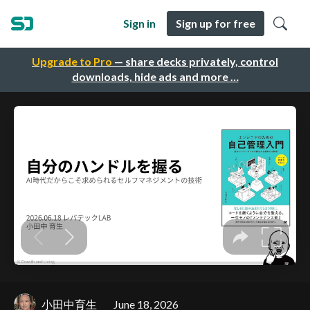
Sign in
Sign up for free
Upgrade to Pro
— share decks privately, control
downloads, hide ads and more …
小田中育生
June 18, 2026