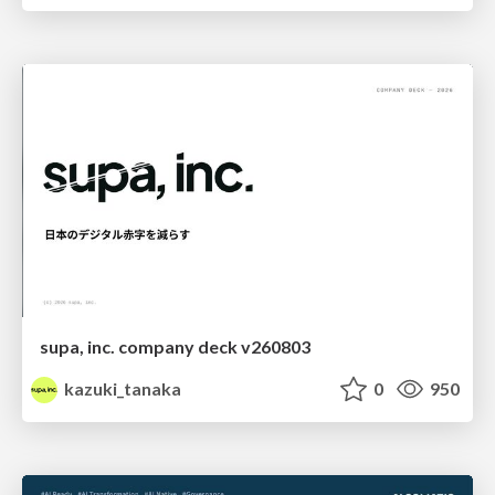
supa, inc. company deck v260803
kazuki_tanaka
0
950