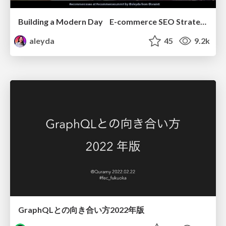
Building a Modern Day E-commerce SEO Strategy
aleyda
45
9.2k
GraphQLとの向き合い方2022年版