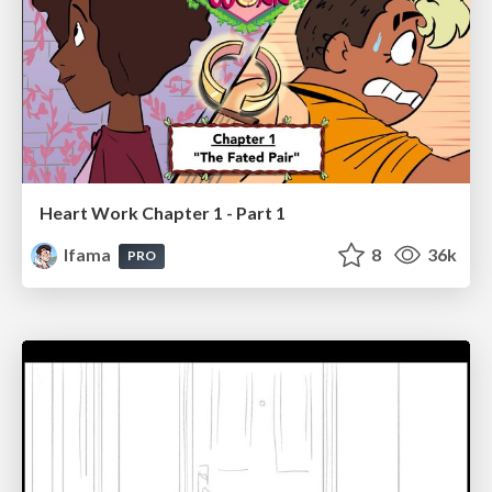
Heart Work Chapter 1 - Part 1
lfama
8
36k
PRO