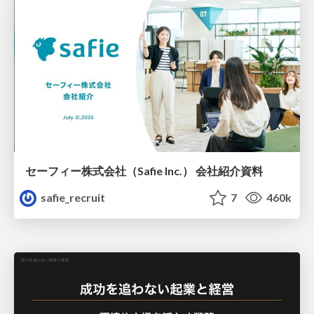
セーフィー株式会社（Safie Inc.） 会社紹介資料
safie_recruit
7
460k