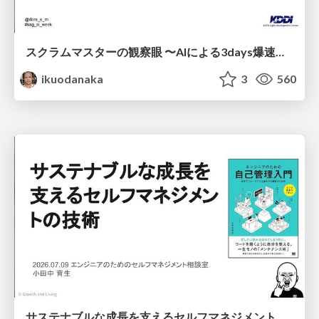
スクラムマスターの観察眼 〜AIによる3days爆速キャッチアップと次の一手〜/The Scrum Master's Insight: Lightning-Fast 3-Day Catch-Up with AI and the Next Move
ikuodanaka
3
560
サステナブルな成長を支えるセルフマネジメントの技術/Self Management skill for growth