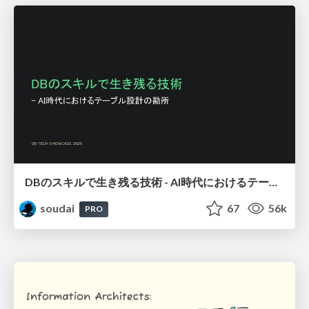
DBのスキルで生き残る技術 - AI時代におけるテーブル設計の勘所
soudai
67
56k
PRO