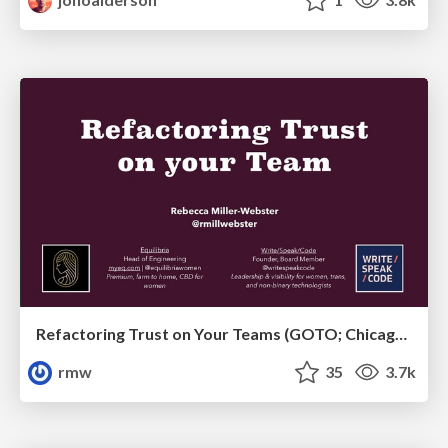
Refactoring Trust on Your Teams (GOTO; Chicago 2020)
rmw
35
3.7k