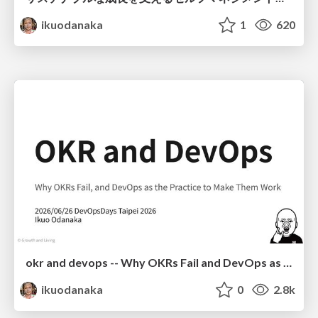
ikuodanaka
1
620
okr and devops -- Why OKRs Fail and DevOps as the Practice to Make Them Work
ikuodanaka
0
2.8k