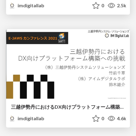
imdigitallab
0
2.5k
三越伊勢丹におけるDX向けプラットフォーム構築への挑戦 - E-JAWSカンファレンス2021
imdigitallab
0
4.6k