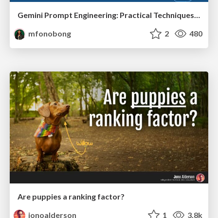
Gemini Prompt Engineering: Practical Techniques for Tangible AI Outcomes
mfonobong
2
480
Are puppies a ranking factor?
jonoalderson
1
3.8k