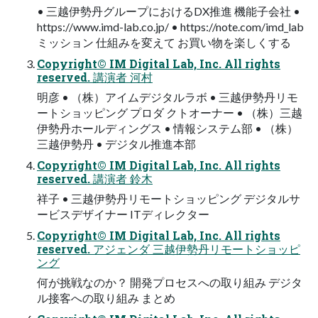
• 三越伊勢丹グループにおけるDX推進 機能⼦会社 •
https://www.imd-lab.co.jp/ • https://note.com/imd_lab
ミッション 仕組みを変えて お買い物を楽しくする
Copyright© IM Digital Lab, Inc. All rights
reserved. 講演者 河村
明彦 • （株）アイムデジタルラボ • 三越伊勢丹リモ
ートショッピング プロダ クトオーナー • （株）三越
伊勢丹ホールディングス • 情報システム部 • （株）
三越伊勢丹 • デジタル推進本部
Copyright© IM Digital Lab, Inc. All rights
reserved. 講演者 鈴⽊
祥⼦ • 三越伊勢丹リモートショッピング デジタルサ
ービスデザイナー ITディレクター
Copyright© IM Digital Lab, Inc. All rights
reserved. アジェンダ 三越伊勢丹リモートショッピ
ング
何が挑戦なのか？ 開発プロセスへの取り組み デジタ
ル接客への取り組み まとめ