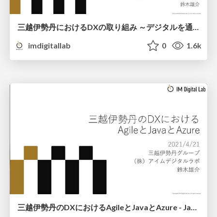
三越伊勢丹におけるDXの取り組み ～デジタルを通じた最高の顧客体験を目指して～
imdigitallab
0
1.6k
三越伊勢丹のDXにおけるAgileとJavaとAzure - Java on Azure Day 2021