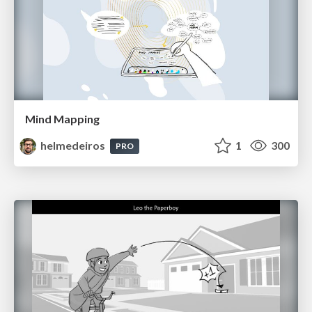
Mind Mapping
helmedeiros
1
300
PRO