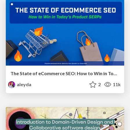
The State of eCommerce SEO: How to Win in Today's Products SERPs - #SEOweek
aleyda
2
11k