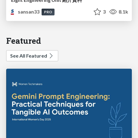
sansan33
3
8.1k
PRO
Featured
See All Featured