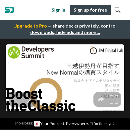
Sign in
Sign up for free
Upgrade to Pro
— share decks privately, control
downloads, hide ads and more …
·
Your Podcast. Everywhere. Effortlessly.
→
SPONSORED