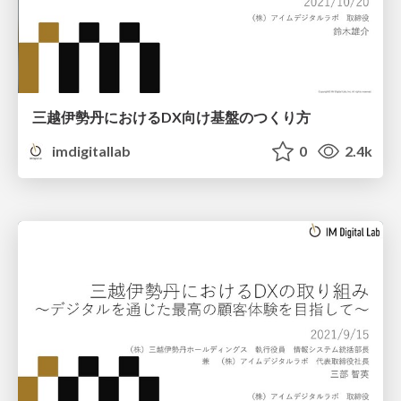
三越伊勢丹におけるDX向け基盤のつくり方
imdigitallab
0
2.4k