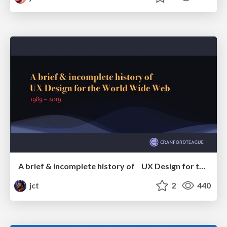
A brief & incomplete history of UX Design for the World Wide Web: 1989–2019
jct
2
440