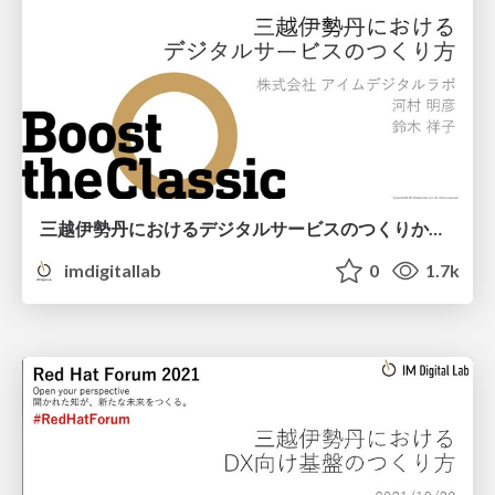
三越伊勢丹におけるデジタルサービスのつくりかた - JaSST Review'21
imdigitallab
0
1.7k