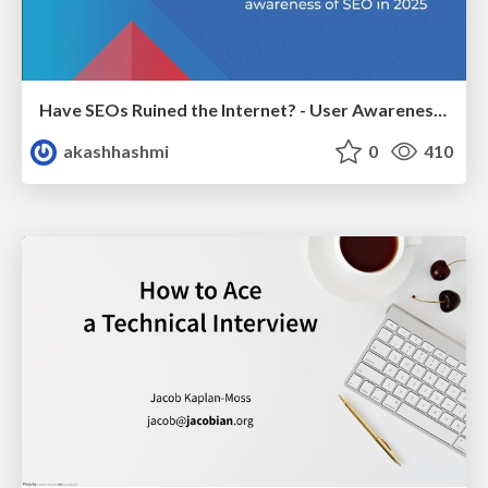
Have SEOs Ruined the Internet? - User Awareness of SEO in 2025
akashhashmi
0
410