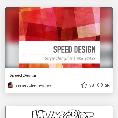
Speed Design
sergeychernyshev
33
2k