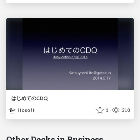
はじめてのCDQ
itosoft
1
310
Other Decks in Business