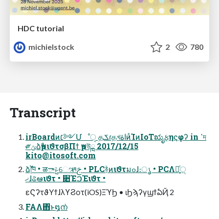
HDC tutorial
michielstock
2
780
Transcript
irBoardͷ׆༻Մೳੑ தݎɾதখاۀͷͨΊͷIoTಋೖ࣮ફηϛφʔ in ߴদ
༗ݶձࣾҏ౻ιϑτσβΠϯ ҏ౻উྑ 2017/12/15
kito@itosoft.com
ձࣾ֓ཁ • ळాݝେઋࢢ • PLCؔ࿈ͷιϑτมߋɺ։ൃ • PCΛ༻੍͍ͨ
ޚɺଌఆιϑτ • ૊ΈࠐΈιϑτ •
εϚʔτϑΥϯɺλϒϨοτ(iOS)ΞϓϦ • ιϦϡʔγϣϯఏҊ 2
FAΛ΋ͬͱ໘ന͘