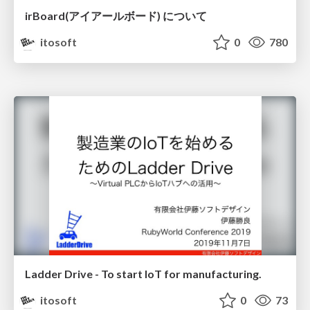
irBoard(アイアールボード) について
itosoft
0
780
Ladder Drive - To start IoT for manufacturing.
itosoft
0
73