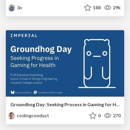
3n
188
29k
Groundhog Day: Seeking Process in Gaming for Health
codingconduct
0
270