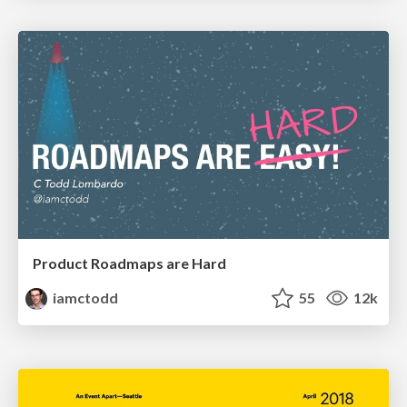
Product Roadmaps are Hard
iamctodd
55
12k