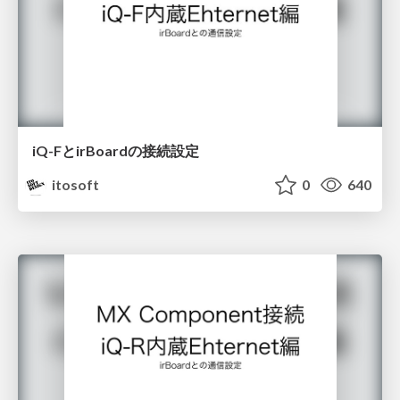
iQ-FとirBoardの接続設定
itosoft
0
640