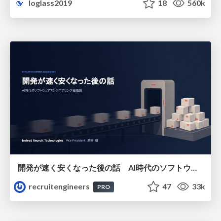
loglass2019
18
560k
開発が速く安くなった後の話 AI時代のソフトウェアエンジニアリング組織論 #devsumi
recruitengineers
47
33k
PRO