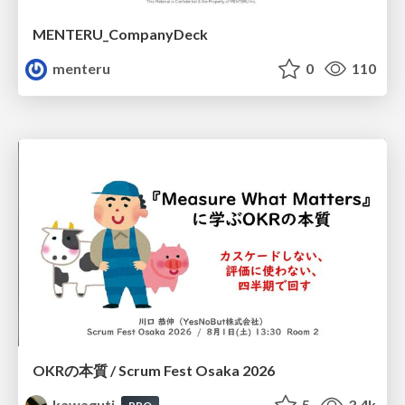
MENTERU_CompanyDeck
menteru
0
110
OKRの本質 / Scrum Fest Osaka 2026
kawaguti
5
3.4k