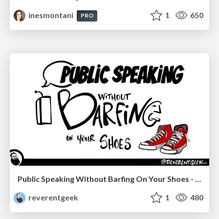
inesmontani
1
650
PRO
Public Speaking Without Barfing On Your Shoes - THAT 2023
reverentgeek
1
480