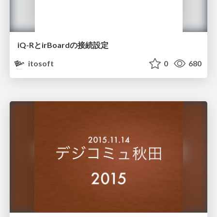
iQ-RとirBoardの接続設定
itosoft
0
680