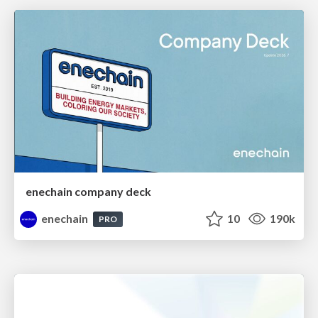
enechain company deck
enechain
10
190k
PRO