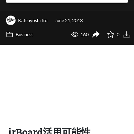
Katsuyoshi Ito
June 21, 2018
Business
160
0
irBoard活用可能性