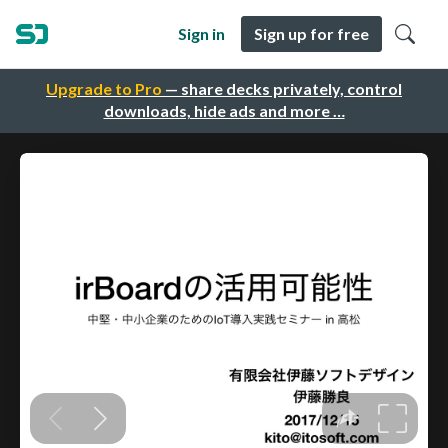
Sign in
Sign up for free
Upgrade to Pro
— share decks privately, control
downloads, hide ads and more …