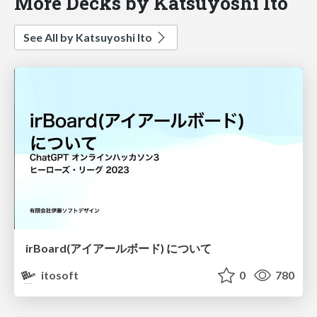
More Decks by Katsuyoshi Ito
See All by Katsuyoshi Ito
irBoard(アイアールボード) について
itosoft
0
780