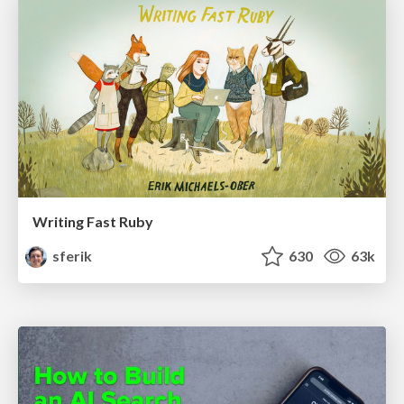
Writing Fast Ruby
sferik
630
63k