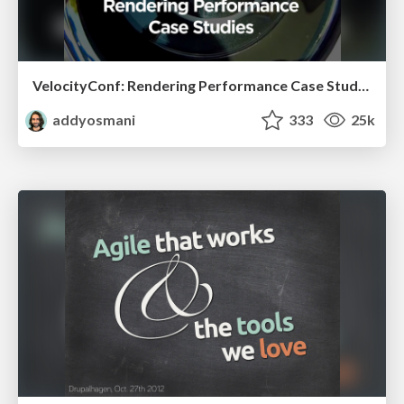
VelocityConf: Rendering Performance Case Studies
addyosmani
333
25k