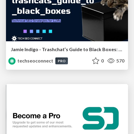
Jamie Indigo - Trashchat’s Guide to Black Boxes: Technical SEO Tactics for LLMs
techseoconnect
0
570
PRO