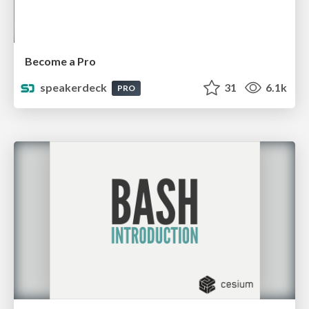
Become a Pro
speakerdeck
31
6.1k
PRO