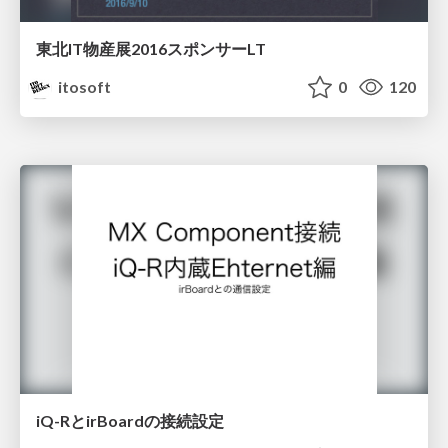
東北IT物産展2016スポンサーLT
itosoft
0
120
iQ-RとirBoardの接続設定