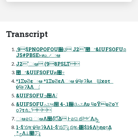
Transcript
.9$PNQPOFOU઀ଓ J2'಺ଂ&IUFSOFUฤ
JS#PBSEͱͷ௨৴ઃఆ
J2'ઃఆ (98PSLT
಺ଂ&UIFSOFUͷ৔߹
*1ΞυϨεઃఆ *1ΞυϨεΛઃఆ ύϥϝʔλͷ Ϣχοτ
ύϥϝʔλΛ ։͘
&UIFSOFUߏ੒Λ։͘
&UIFSOFUػثબ୒ 4-.1઀ଓػثΛυ ϥοΫυϩοϓ
ϙʔτ൪߸ʹ
ઃఆอଘ ઃఆΛ൓өͯ͠ด͡Δ Ͱอଘ ద༻Λԡ͢
1-$ʹసૹ ύϥϝʔλΛ1-$ʹసૹ͠·͢ɻ సૹޙ͸$16ΛϦηοτ͢Δ
͔ిݯΛ࠶౤ೖ͠·͢ɻ