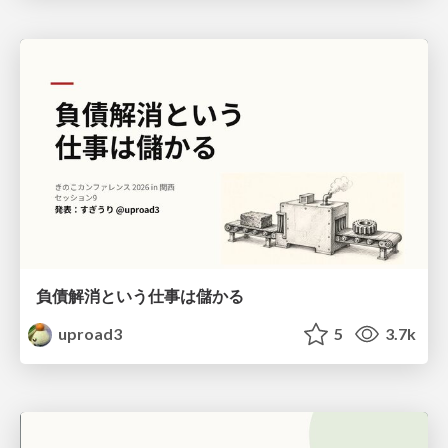
負債解消という仕事は儲かる
uproad3
5
3.7k