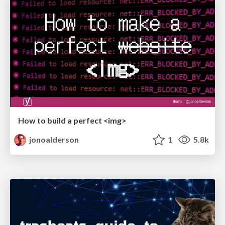
How to build a perfect <img>
jonoalderson
1
5.8k