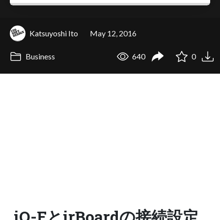
Katsuyoshi Ito
May 12, 2016
Business
640
0
iQ-FとirBoardの接続設定