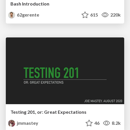
Bash Introduction
62gerente
615
220k
Testing 201, or: Great Expectations
jmmastey
46
8.2k