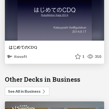
はじめてのCDQ
itosoft
1
310
Other Decks in Business
See All in Business