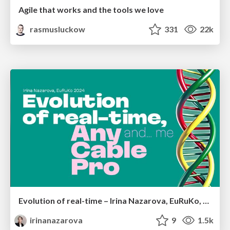
Agile that works and the tools we love
rasmusluckow
331
22k
Evolution of real-time – Irina Nazarova, EuRuKo, 2024
irinanazarova
9
1.5k