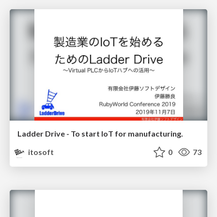
Ladder Drive - To start IoT for manufacturing.
itosoft
0
73