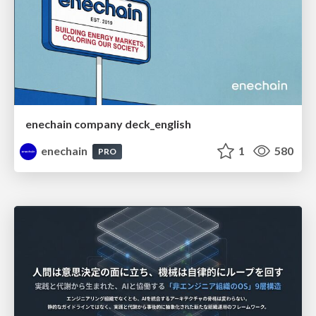
enechain company deck_english
enechain
1
580
PRO