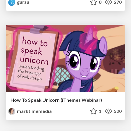
gurzu
0
270
How To Speak Unicorn (iThemes Webinar)
marktimemedia
1
520