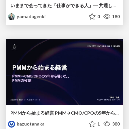
いままで会ってきた「仕事ができる人」― 共通していた5つの特徴とAI時代の活かし方
yamadagenki
0
180
PMMから始まる経営 PMM→CMO/CPOの5年から導いた、 PMMの役割
kazuotanaka
1
380