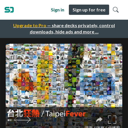
Sign in
Sign up for free
Upgrade to Pro
— share decks privately, control
downloads, hide ads and more …