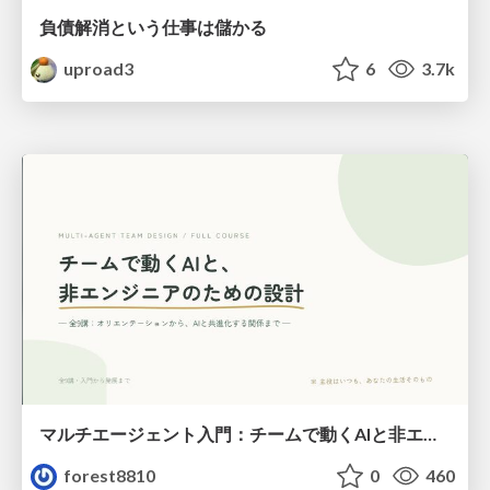
負債解消という仕事は儲かる
uproad3
6
3.7k
マルチエージェント入門：チームで動くAIと非エンジニアのための設計（Claude Code）
forest8810
0
460