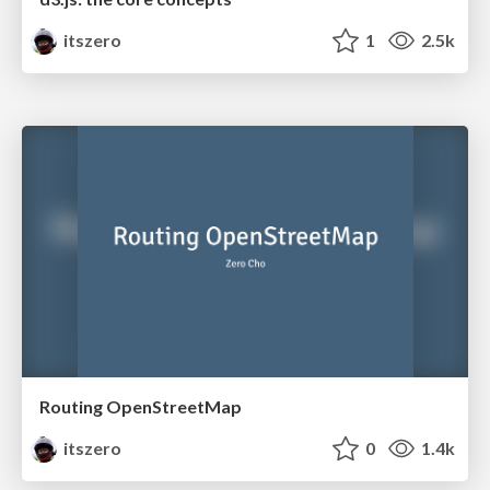
itszero
1
2.5k
Routing OpenStreetMap
itszero
0
1.4k