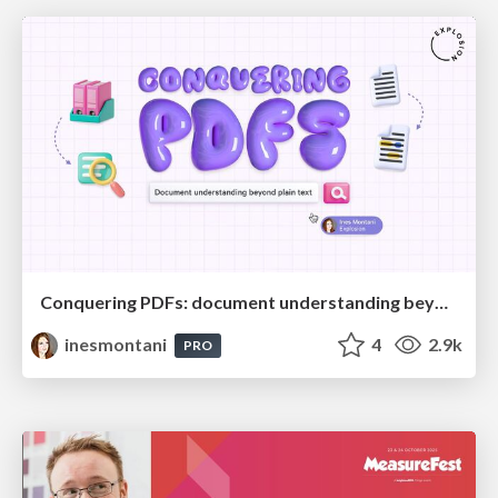
Conquering PDFs: document understanding beyond plain text
inesmontani
4
2.9k
PRO