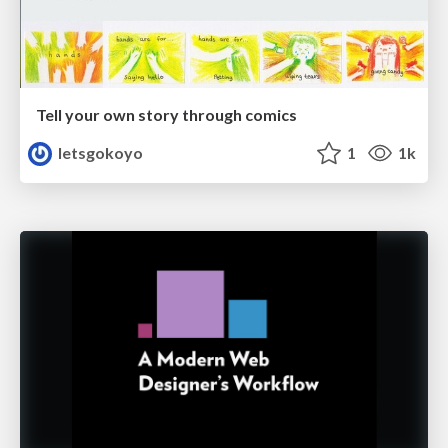
Tell your own story through comics
letsgokoyo
1
1k