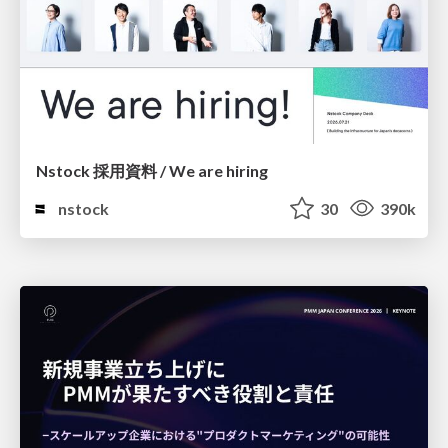
Nstock 採用資料 / We are hiring
nstock
30
390k