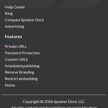
Help Center
Blog
Compare Speaker Deck
Advertising
Features
Private URLs
Password Protection
Custom URLS
Scheduled publishing
Remove Branding
Restrict embedding
Notes
Copyright © 2026 Speaker Deck, LLC.
All slide content and descriptions are owned by their