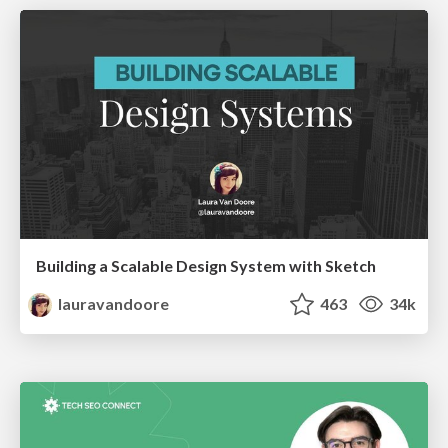
Building a Scalable Design System with Sketch
lauravandoore
463
34k