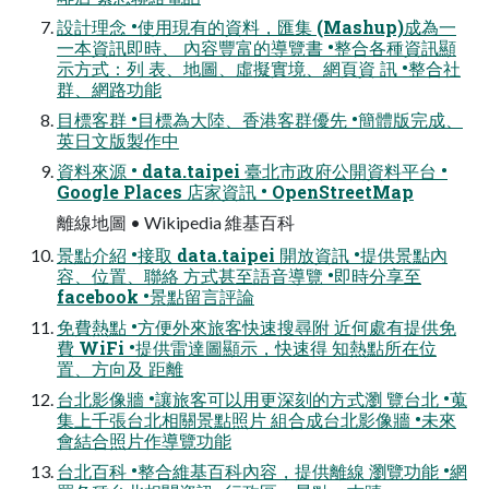
設計理念 •使用現有的資料，匯集 (Mashup)成為⼀
一本資訊即時、 內容豐富的導覽書 •整合各種資訊顯
示方式：列 表、地圖、虛擬實境、網頁資 訊 •整合社
群、網路功能
目標客群 •目標為大陸、香港客群優先 •簡體版完成、
英日文版製作中
資料來源 • data.taipei 臺北市政府公開資料平台 •
Google Places 店家資訊 • OpenStreetMap
離線地圖 • Wikipedia 維基百科
景點介紹 •接取 data.taipei 開放資訊 •提供景點內
容、位置、聯絡 方式甚至語音導覽 •即時分享至
facebook •景點留言評論
免費熱點 •方便外來旅客快速搜尋附 近何處有提供免
費 WiFi •提供雷達圖顯示，快速得 知熱點所在位
置、方向及 距離
台北影像牆 •讓旅客可以用更深刻的方式瀏 覽台北 •蒐
集上千張台北相關景點照片 組合成台北影像牆 •未來
會結合照片作導覽功能
台北百科 •整合維基百科內容，提供離線 瀏覽功能 •網