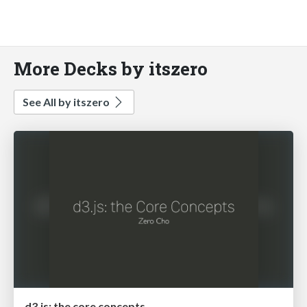
More Decks by itszero
See All by itszero
d3.js: the core concepts