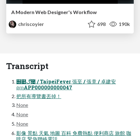
A Modern Web Designer's Workflow
chriscoyier
698
190k
Transcript
୆๺ڰ೤ / TaipeiFever 張至 / 張竟 / 卓建安
ฤᥒɿAPP000000000047
把所有導覽書丟掉！
None
None
None
影像 景點 天氣 地圖 百科 免費熱點 便利商店 旅館 咖
啡店 緊急聯絡電話