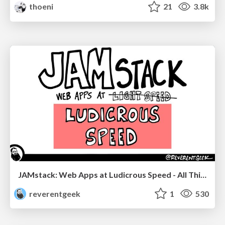
thoeni
21
3.8k
JAMstack: Web Apps at Ludicrous Speed - All Things Open 2022
reverentgeek
1
530