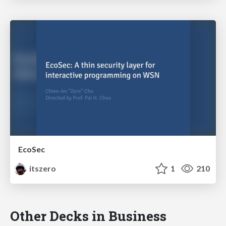
EcoSec
itszero
1
210
Other Decks in Business