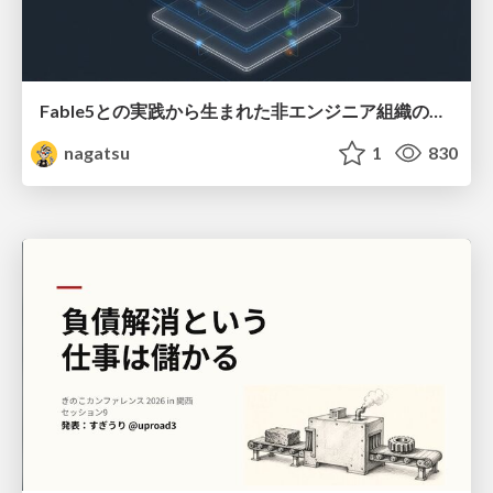
Fable5との実践から生まれた非エンジニア組織のループエンジニアリング
nagatsu
1
830