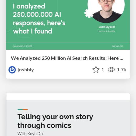
We Analyzed 250 Million AI Search Results: Here's What I Found
joshbly
1
1.7k