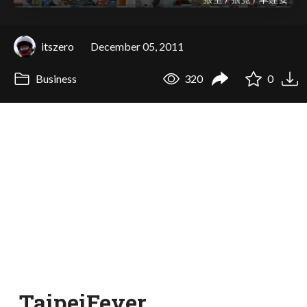
itszero
December 05, 2011
Business
320
0
TaipeiFever