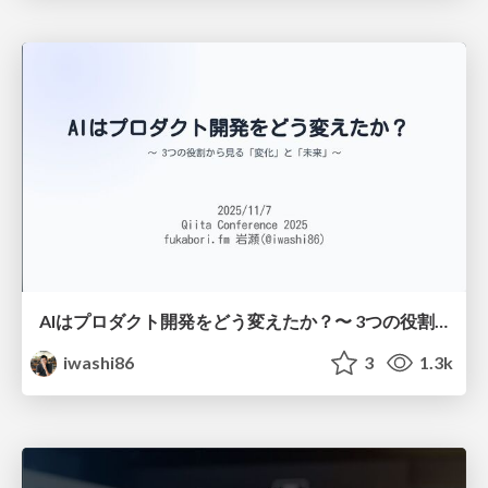
AIはプロダクト開発をどう変えたか？〜 3つの役割から見る「変化」と「未来」〜 / How AI Transformed Product Development: A Look at "Change" and "Future" via Three Roles
iwashi86
3
1.3k