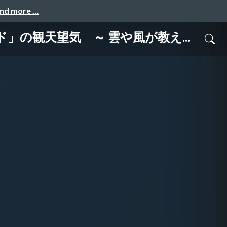
and more …
」の観天望気 ～ 雲や風が教え...