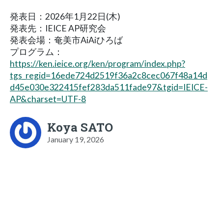
発表日：2026年1月22日(木)
発表先：IEICE AP研究会
発表会場：奄美市AiAiひろば
プログラム：
https://ken.ieice.org/ken/program/index.php?
tgs_regid=16ede724d2519f36a2c8cec067f48a14d
d45e030e322415fef283da511fade97&tgid=IEICE-
AP&charset=UTF-8
Koya SATO
January 19, 2026