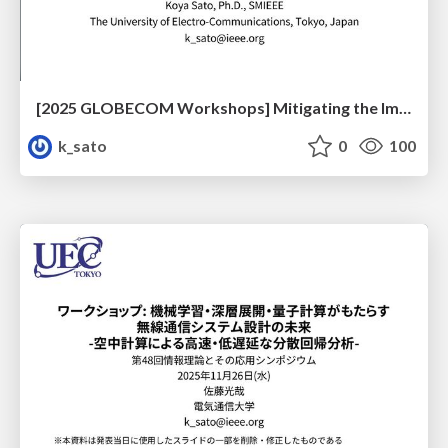
[2025 GLOBECOM Workshops] Mitigating the Impact of Location Uncertainty on Radio Map-Based Predictive Rate Selection via Noisy-Input Gaussian Process
k_sato
0
100