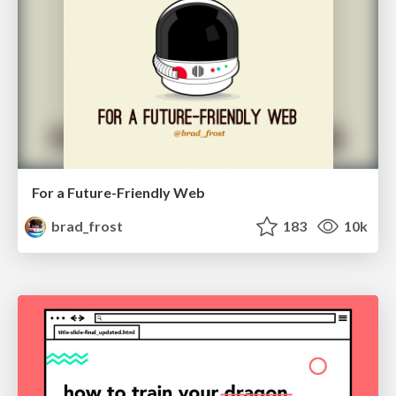
For a Future-Friendly Web
brad_frost
183
10k