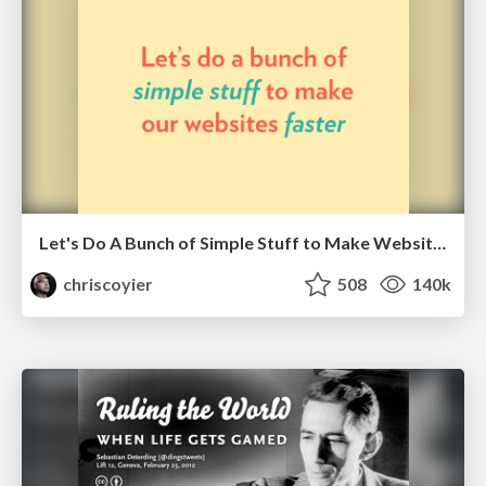
Let's Do A Bunch of Simple Stuff to Make Websites Faster
chriscoyier
508
140k