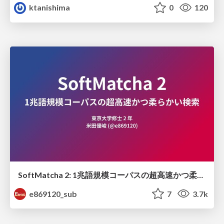
ktanishima
0
120
SoftMatcha 2: 1兆語規模コーパスの超高速かつ柔らかい検索
e869120_sub
7
3.7k