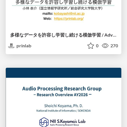
多様なデータを許容し学習し続ける模倣学習 / Advanced Imitation Learning for VLA
prinlab
0
270