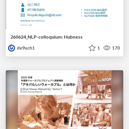
260624_NLP-colloquium: Hubness
de9uch1
1
170