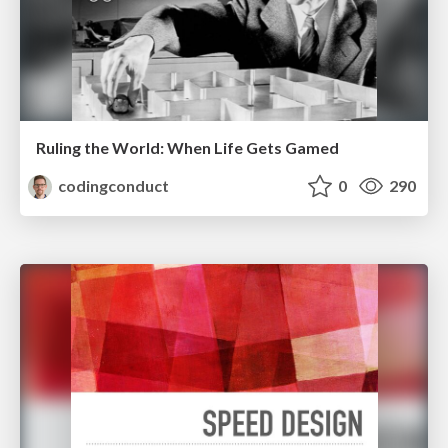
Ruling the World: When Life Gets Gamed
codingconduct
0
290