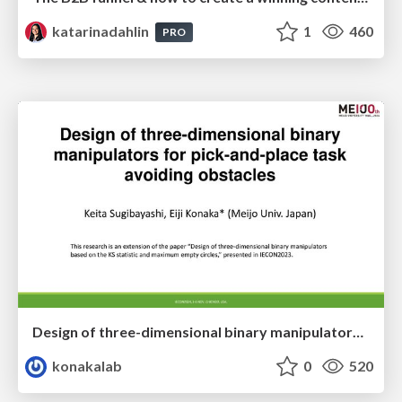
katarinadahlin
1
460
PRO
Design of three-dimensional binary manipulators for pick-and-place task avoiding obstacles (IECON2024)
konakalab
0
520