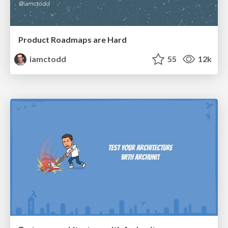
Product Roadmaps are Hard
iamctodd
55
12k