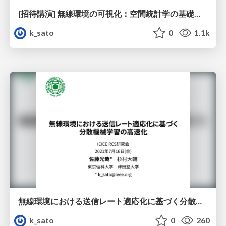
[招待講演] 無線環境の可視化：空間統計学の基礎とその多次元拡張
k_sato
0
1.1k
無線環境における送信レート適応化に基づく分散機械学習の高速化
k_sato
0
260