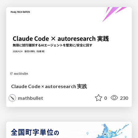
Claude Code × autoresearch 実践
mathbullet
0
230