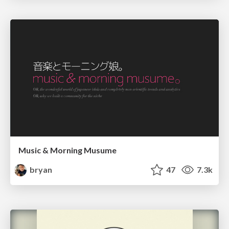
Music & Morning Musume
bryan
47
7.3k