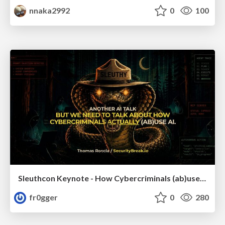
nnaka2992
0
100
Sleuthcon Keynote - How Cybercriminals (ab)use AI
fr0gger
0
280