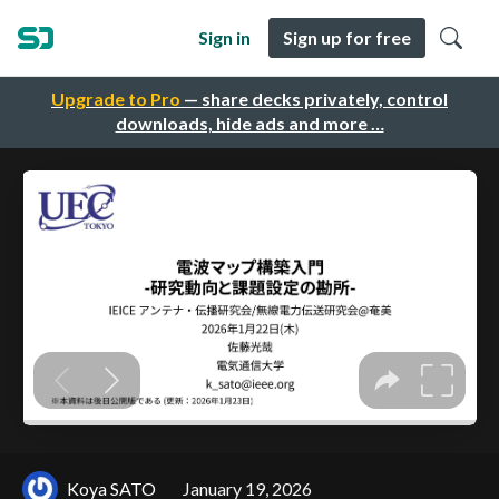
Sign in
Sign up for free
Upgrade to Pro
— share decks privately, control
downloads, hide ads and more …
Koya SATO
January 19, 2026