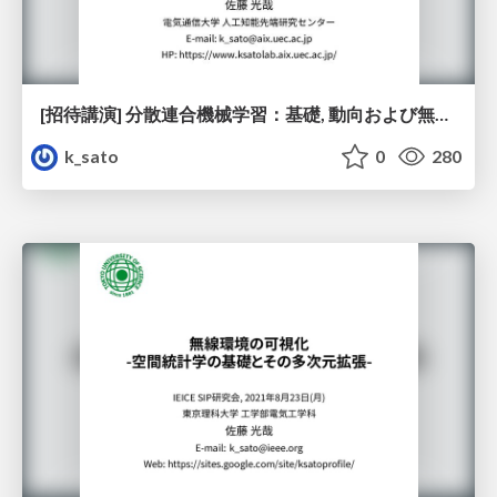
[招待講演] 分散連合機械学習：基礎, 動向および無線設計から見た課題
k_sato
0
280