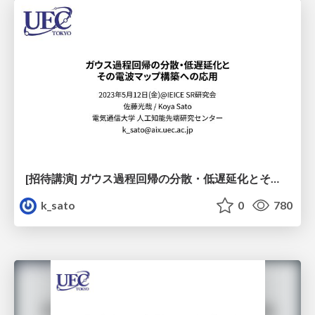
[招待講演] ガウス過程回帰の分散・低遅延化とその電波マップ構築への応用
k_sato
0
780