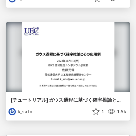
[チュートリアル] ガウス過程に基づく確率推論とその応用例
k_sato
1
1.5k