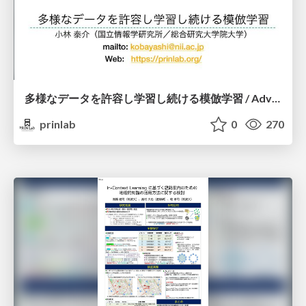
多様なデータを許容し学習し続ける模倣学習 / Advanced Imitation Learning for VLA
prinlab
0
270