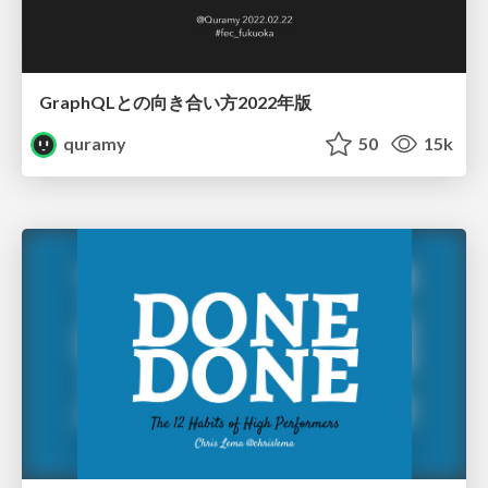
GraphQLとの向き合い方2022年版
quramy
50
15k