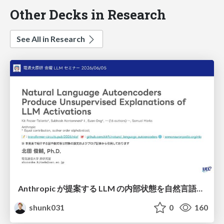
Other Decks in Research
See All in Research
Anthropic が提案する LLM の内部状態を自然言語で説明可能にした Natural Language Autoencoders / Natural Language Autoencoders Produce Unsupervised Explanations of LLM Activations
shunk031
0
160