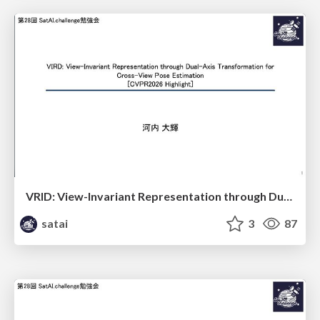
VRID: View-Invariant Representation through Dual-Axis Transformation for Cross-iew Pose Estimation
satai
3
87