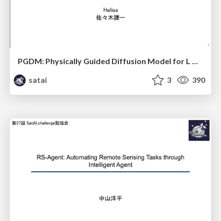
PGDM: Physically Guided Diffusion Model for L Downscaling
satai
3
390