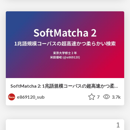
SoftMatcha 2: 1兆語規模コーパスの超高速かつ柔らかい検索
e869120_sub
7
3.7k