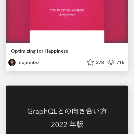
Optimizing for Happiness
mojombo
378
71k