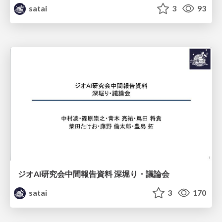
satai
3
93
ジオAI研究会中間報告資料 深堀り・議論会
satai
3
170