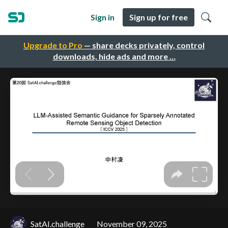
Sign in
Sign up for free
Upgrade to Pro
— share decks privately, control
downloads, hide ads and more …
SatAI.challenge
November 09, 2025