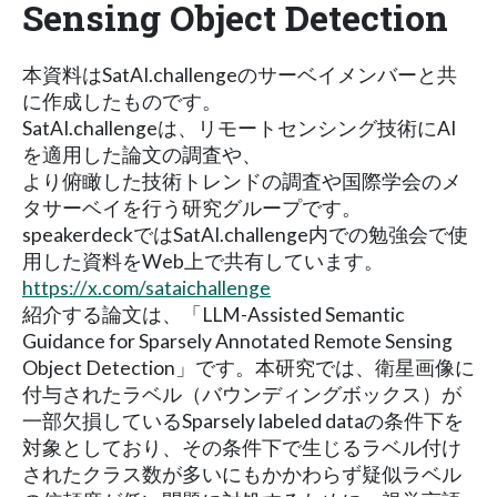
Sensing Object Detection
本資料はSatAI.challengeのサーベイメンバーと共
に作成したものです。
SatAI.challengeは、リモートセンシング技術にAI
を適用した論文の調査や、
より俯瞰した技術トレンドの調査や国際学会のメ
タサーベイを行う研究グループです。
speakerdeckではSatAI.challenge内での勉強会で使
用した資料をWeb上で共有しています。
https://x.com/sataichallenge
紹介する論文は、「LLM-Assisted Semantic
Guidance for Sparsely Annotated Remote Sensing
Object Detection」です。本研究では、衛星画像に
付与されたラベル（バウンディングボックス）が
一部欠損しているSparsely labeled dataの条件下を
対象としており、その条件下で生じるラベル付け
されたクラス数が多いにもかかわらず疑似ラベル