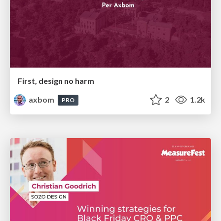
First, design no harm
axbom
2
1.2k
PRO