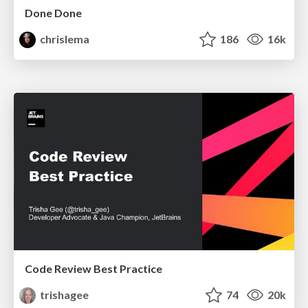
Done Done
chrislema
186
16k
Code Review Best Practice
trishagee
74
20k