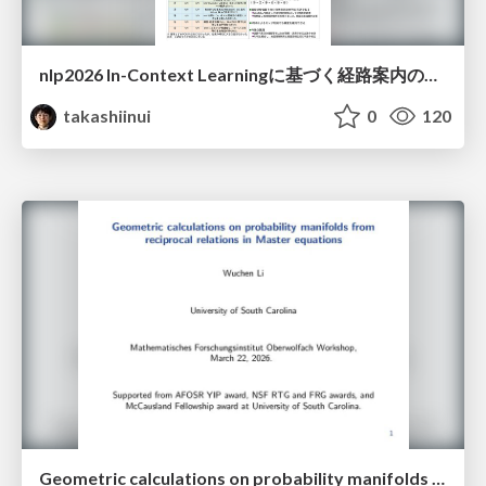
nlp2026 In-Context Learningに基づく経路案内のための地理的知識の活用方法に関する検討
takashiinui
0
120
Geometric calculations on probability manifolds from reciprocal relations in Master equations