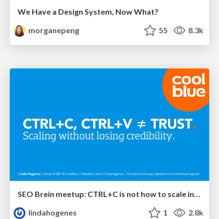
We Have a Design System, Now What?
morganepeng
55
8.3k
SEO Brein meetup: CTRL+C is not how to scale international SEO
lindahogenes
1
2.8k