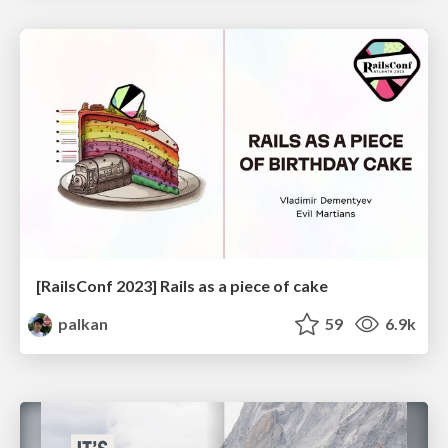
[RailsConf 2023] Rails as a piece of cake
palkan
59
6.9k