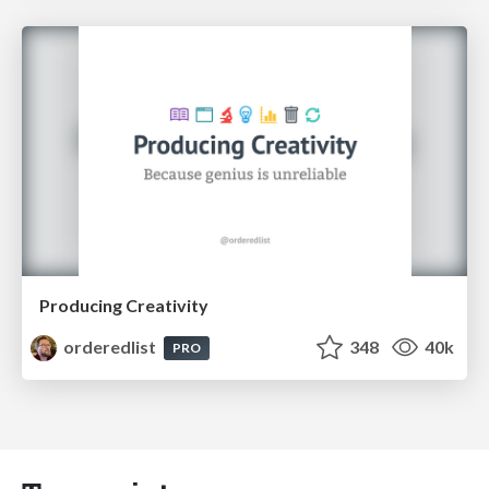
Producing Creativity
orderedlist
348
40k
PRO