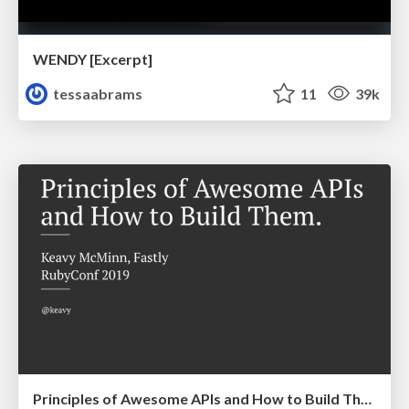
WENDY [Excerpt]
tessaabrams
11
39k
Principles of Awesome APIs and How to Build Them.