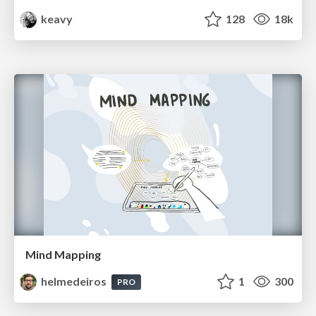
keavy
128
18k
Mind Mapping
helmedeiros
1
300
PRO