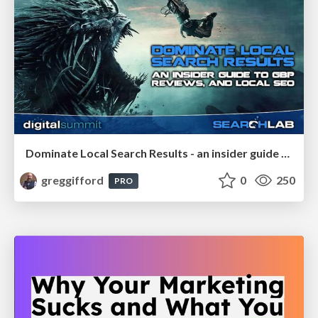
Dominate Local Search Results - an insider guide to GBP, reviews, and Local SEO
greggifford
0
250
PRO