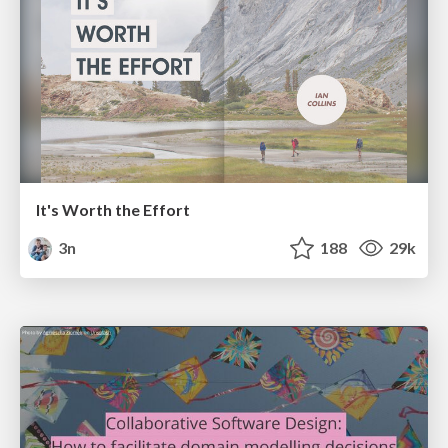
It's Worth the Effort
3n
188
29k