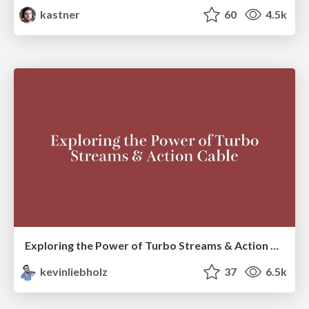
kastner
60
4.5k
Exploring the Power of Turbo Streams & Action Cable | RailsConf2023
kevinliebholz
37
6.5k