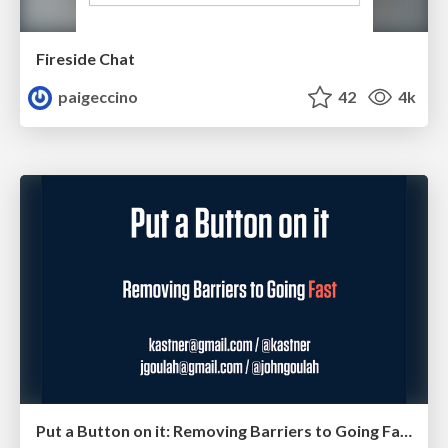
Fireside Chat
paigeccino
42
4k
Put a Button on it: Removing Barriers to Going Fast.