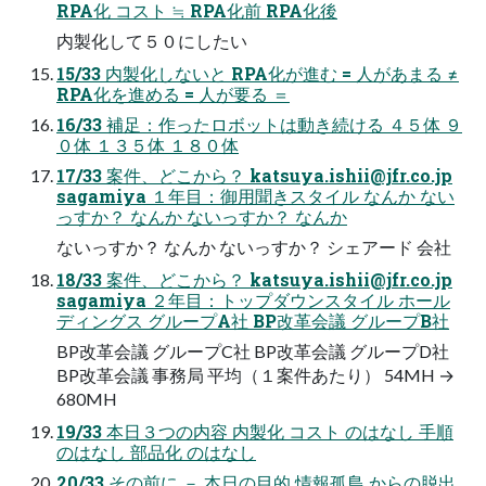
RPA化 コスト ≒ RPA化前 RPA化後
内製化して５０にしたい
15/33 内製化しないと RPA化が進む = 人があまる ≠
RPA化を進める = 人が要る ＝
16/33 補足：作ったロボットは動き続ける ４５体 ９
０体 １３５体 １８０体
17/33 案件、どこから？
katsuya.ishii@jfr.co.jp
sagamiya １年目：御用聞きスタイル なんか ない
っすか？ なんか ないっすか？ なんか
ないっすか？ なんか ないっすか？ シェアード 会社
18/33 案件、どこから？
katsuya.ishii@jfr.co.jp
sagamiya ２年目：トップダウンスタイル ホール
ディングス グループA社 BP改革会議 グループB社
BP改革会議 グループC社 BP改革会議 グループD社
BP改革会議 事務局 平均（１案件あたり） 54MH →
680MH
19/33 本日３つの内容 内製化 コスト のはなし 手順
のはなし 部品化 のはなし
20/33 その前に － 本日の目的 情報孤島 からの脱出