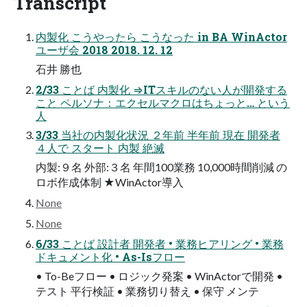
Transcript
内製化 こうやったら こうなった in BA WinActor
ユーザ会 2018 2018. 12. 12
石井 勝也
2/33 ことば 内製化 ⇒ITスキルのない人が開発する
こと ペルソナ：エクセルマクロはちょっと… という
人
3/33 当社の内製化状況 ２年前 半年前 現在 開発者
４人で スタート 内製 絶滅
内製:９名 外部:３名 年間100業務 10,000時間削減 の
ロボ作成体制 ★WinActor導入
None
None
6/33 ことば 設計者 開発者 • 業務ヒアリング • 業務
ドキュメント化 • As-Isフロー
• To-Beフロー • ロジック発案 • WinActorで開発 •
テスト 平行検証 • 業務切り替え • 保守 メンテ