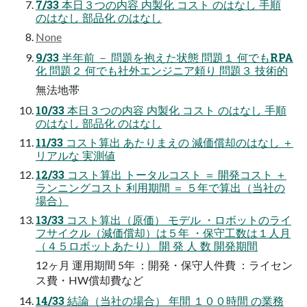
7/33 本日３つの内容 内製化 コスト のはなし 手順
のはなし 部品化 のはなし
None
9/33 半年前 － 問題を抱えた状態 問題１ 何でもRPA
化 問題２ 何でも社外エンジニア頼り 問題３ 技術的
無法地帯
10/33 本日３つの内容 内製化 コスト のはなし 手順
のはなし 部品化 のはなし
11/33 コスト算出 あたりまえの 減価償却のはなし ＋
リアルな 実測値
12/33 コスト算出 トータルコスト ＝ 開発コスト ＋
ランニングコスト 利用期間 ＝ ５年で算出（当社の
場合）
13/33 コスト算出（原価） モデル ・ロボットのライ
フサイクル（減価償却）は５年 ・保守工数は１人月
（４５ロボットあたり） 開 発 人 数 開発期間
12ヶ月 運用期間 5年 ：開発・保守人件費 ：ライセン
ス費・HW償却費など
14/33 結論（当社の場合） 年間 １００時間 の業務