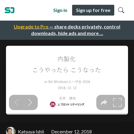
Sign in
Sign up for free
Upgrade to Pro
— share decks privately, control
downloads, hide ads and more …
Katsuya Ishii
December 12, 2018