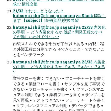
求む 情報交換
21/33 それで、どうなった？
katsuya.ishii@jfr.co.jp
sagamiya Slack 開設し
ます 【subject】情報(部品)交換希望
katsuya.ishii@jfr.co.jp
sagamiya 22/33 内製化
の手順 － どう内製化するか 仮説 • 開発工程のすべ
てが難しいわけではない •
内製スキルでできる部分が半分以上ある • 内製工程
と外製工程に分割できる ⇒できること・できないこ
とをベンチマーク
katsuya.ishii@jfr.co.jp
sagamiya 23/33 内製化
の手順 － どう内製化するか できる できない できる
•
業務フローを書く できない • フローチャートを書く
できる • 業務フローを書く • サンプルを見て再現 で
きない • フローチャートを書く • リファレンスマニ
ュアル利用 できる • 業務フローを書く • サンプルを
見て再現 • テスト できない • フローチャートを書く
• リファレンスマニュアル利用 • デバッグ できる •
業務フローを書く • サンプルを見て再現 • テスト •