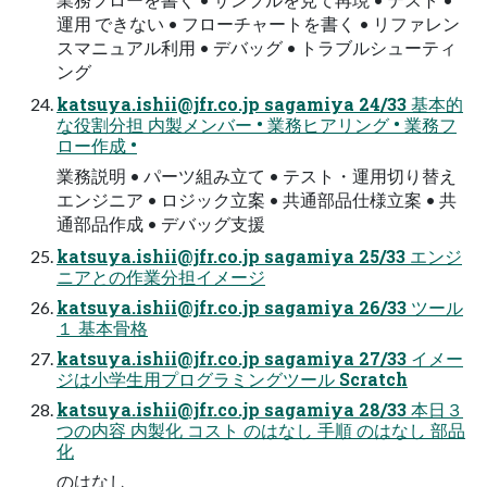
運用 できない • フローチャートを書く • リファレン
スマニュアル利用 • デバッグ • トラブルシューティ
ング
katsuya.ishii@jfr.co.jp
sagamiya 24/33 基本的
な役割分担 内製メンバー • 業務ヒアリング • 業務フ
ロー作成 •
業務説明 • パーツ組み立て • テスト・運用切り替え
エンジニア • ロジック立案 • 共通部品仕様立案 • 共
通部品作成 • デバッグ支援
katsuya.ishii@jfr.co.jp
sagamiya 25/33 エンジ
ニアとの作業分担イメージ
katsuya.ishii@jfr.co.jp
sagamiya 26/33 ツール
１ 基本骨格
katsuya.ishii@jfr.co.jp
sagamiya 27/33 イメー
ジは小学生用プログラミングツール Scratch
katsuya.ishii@jfr.co.jp
sagamiya 28/33 本日３
つの内容 内製化 コスト のはなし 手順 のはなし 部品
化
のはなし